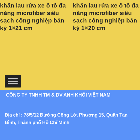
khăn lau rửa xe ô tô đa
khăn lau rửa xe ô tô đa
năng microfiber siêu
năng microfiber siêu
sạch công nghiệp bán
sạch công nghiệp bán
ký 1×21 cm
ký 1×20 cm
CÔNG TY TNHH TM & DV ANH KHÔI VIỆT NAM
Địa chỉ : 78/5/12 Đường Cống Lở, Phường 15, Quận Tân
Bình, Thành phố Hồ Chí Minh