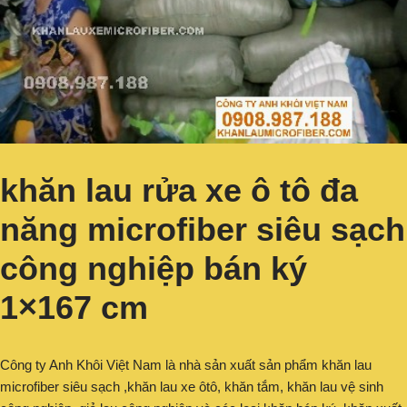
khăn lau rửa xe ô tô đa
năng microfiber siêu sạch
công nghiệp bán ký
1×167 cm
Công ty Anh Khôi Việt Nam là nhà sản xuất sản phẩm khăn lau
microfiber siêu sạch ,khăn lau xe ôtô, khăn tắm, khăn lau vệ sinh