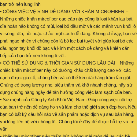
bạn trở nên lung linh.
• CÔNG VIỆC VỆ SINH DỄ DÀNG VỚI KHĂN MICROFIBER –
Những chiếc khăn mircofiber cao cấp này cũng là loại khăn lau bát
đĩa hoàn hảo không có mùi, loại bỏ dầu mỡ và các mảnh vụn khỏi lò
vi sóng, đĩa, nồi hoặc chảo một cách dễ dàng. Không chỉ vậy, bạn sẽ
phải ngạc nhiên vì chúng còn là bộ lọc bụi tuyệt vời giúp loại bỏ các
đầu ngón tay khỏi đồ bạc và kính một cách dễ dàng và khiến căn
bếp của bạn trở nên không tì vết.
• CÓ THỂ SỬ DỤNG & THỜI GIAN SỬ DỤNG LÂU DÀI – Những
chiếc khăn mircofiber này có đường khâu chất lượng cao với các
cạnh được gia cố, chúng bền và có thể kéo dài hàng trăm lần giặt.
Chúng có trọng lượng nhẹ, siêu thấm và khô nhanh chóng, hãy sử
dụng chúng hàng ngày để tận hưởng công việc làm sạch của bạn.
• Sứ mệnh của Công ty Anh Khôi Việt Nam: Giúp công việc nội trợ
của bạn trở nên dễ dàng hơn và làm cho thế giới sạch đẹp hơn. Nếu
bạn có bất kỳ câu hỏi nào về sản phẩm hoặc dịch vụ sau bán hàng,
vui lòng liên hệ với chúng tôi. Chúng tôi ở đây để được hỗ trợ và tư
vấn!
• khăn lau mircofiber siêu thấm hút, không mài mòn để lau các bề