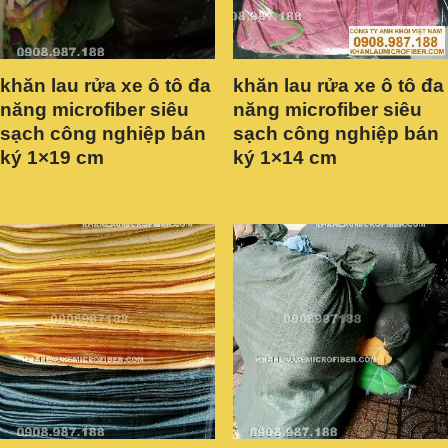
khăn lau rửa xe ô tô đa
khăn lau rửa xe ô tô đa
năng microfiber siêu
năng microfiber siêu
sạch công nghiệp bán
sạch công nghiệp bán
ký 1×19 cm
ký 1×14 cm