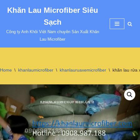
Khăn Lau Microfiber Siêu
Chuyển
Sạch
tới
nội
Công ty Anh Khôi Việt Nam chuyên Sản Xuất Khăn
dung
Lau Microfiber
Home
\
khanlaumicrofiber
\
khanlauruaxemicrofiber
\
khăn lau rửa 