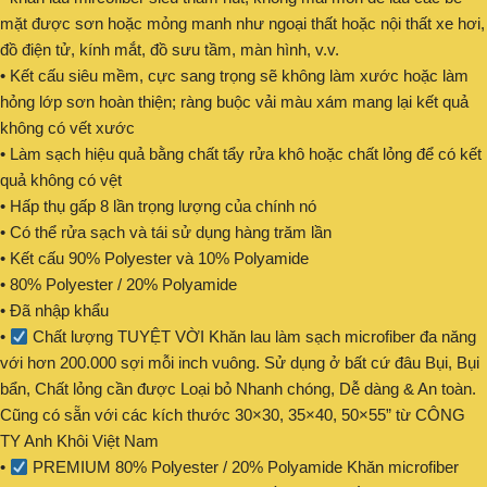
mặt được sơn hoặc mỏng manh như ngoại thất hoặc nội thất xe hơi,
đồ điện tử, kính mắt, đồ sưu tầm, màn hình, v.v.
• Kết cấu siêu mềm, cực sang trọng sẽ không làm xước hoặc làm
hỏng lớp sơn hoàn thiện; ràng buộc vải màu xám mang lại kết quả
không có vết xước
• Làm sạch hiệu quả bằng chất tẩy rửa khô hoặc chất lỏng để có kết
quả không có vệt
• Hấp thụ gấp 8 lần trọng lượng của chính nó
• Có thể rửa sạch và tái sử dụng hàng trăm lần
• Kết cấu 90% Polyester và 10% Polyamide
• 80% Polyester / 20% Polyamide
• Đã nhập khẩu
•
Chất lượng TUYỆT VỜI Khăn lau làm sạch microfiber đa năng
với hơn 200.000 sợi mỗi inch vuông. Sử dụng ở bất cứ đâu Bụi, Bụi
bẩn, Chất lỏng cần được Loại bỏ Nhanh chóng, Dễ dàng & An toàn.
Cũng có sẵn với các kích thước 30×30, 35×40, 50×55” từ CÔNG
TY Anh Khôi Việt Nam
•
PREMIUM 80% Polyester / 20% Polyamide Khăn microfiber