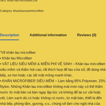
SKU:
khan-lau-microfiber158
Category:
khanlauruaxemicrofiber
Description
Additional information
Reviews (0)
“Về khăn lau microfiber
• Khăn lau Mircofiber
• VẬT LIỆU SIÊU MỀM & MIỄN PHÍ VỆ SINH – Khăn lau mircofiber
siêu mềm và thấm hút cao, rất thích hợp để lau cửa sổ, đồ dùng nhà
bếp, xe hơi hoặc các bề mặt mỏng manh khác.
• KHĂN MICROFIBER SIÊU MỀM – Làm bằng 85% Polyester, 15%
Nylon. Những Khăn lau microfiber không mài mòn này có thể thấm
nước từ mặt bàn và bàn ngay lập tức và không để lại xơ vải hoặc
vệt. Làm sạch dù có hoặc không có nước, từ mặt bàn, thiết bị đến
nhà bếp, phòng tắm, gương, v.v., chúng sẽ làm cho ngôi nhà của