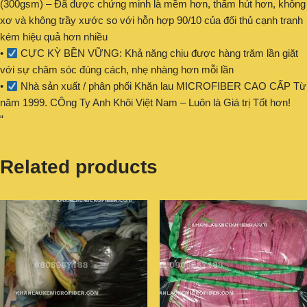
(300gsm) – Đã được chứng minh là mềm hơn, thấm hút hơn, không
xơ và không trầy xước so với hỗn hợp 90/10 của đối thủ cạnh tranh
kém hiệu quả hơn nhiều
•
CỰC KỲ BỀN VỮNG: Khả năng chịu được hàng trăm lần giặt
với sự chăm sóc đúng cách, nhẹ nhàng hơn mỗi lần
•
Nhà sản xuất / phân phối Khăn lau MICROFIBER CAO CẤP Từ
năm 1999. CÔng Ty Anh Khôi Việt Nam – Luôn là Giá trị Tốt hơn!
“
Related products