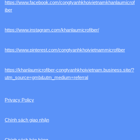
https://www.facebook.com/congtyanhkhoivietnamkhanlaumicrof
iber
https://www.instagram.com/khanlaumicrofiber/
https://www.pinterest.com/congtyanhkhoivietnammicrofiber
https://khanlaumicrofiber-congtyanhkhoivietnam.business.site/?
utm_source=gmb&utm_medium=referral
Privacy Policy
Chính sách giao nhận
Chính sách bán hàng