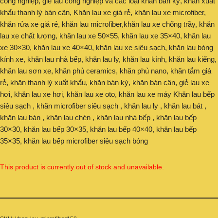
công nghiệp, giẻ lau công nghiệp và các loại khăn bán ký, khăn xuất
khẩu thanh lý bán cân, Khăn lau xe giá rẻ, khăn lau xe microfiber,
khăn rửa xe giá rẻ, khăn lau microfiber,khăn lau xe chống trầy, khăn
lau xe chất lượng, khăn lau xe 50×55, khăn lau xe 35×40, khăn lau
xe 30×30, khăn lau xe 40×40, khăn lau xe siêu sạch, khăn lau bóng
kính xe, khăn lau nhà bếp, khăn lau ly, khăn lau kính, khăn lau kiếng,
khăn lau sơn xe, khăn phủ ceramics, khăn phủ nano, khăn tắm giá
rẻ, khăn thanh lý xuất khẩu, khăn bán ký, khăn bán cân, giẻ lau xe
hơi, khăn lau xe hơi, khăn lau xe oto, khăn lau xe máy Khăn lau bếp
siêu sạch , khăn microfiber siêu sạch , khăn lau ly , khăn lau bát ,
khăn lau bàn , khăn lau chén , khăn lau nhà bếp , khăn lau bếp
30×30, khăn lau bếp 30×35, khăn lau bếp 40×40, khăn lau bếp
35×35, khăn lau bếp microfiber siêu sạch bóng
This product is currently out of stock and unavailable.