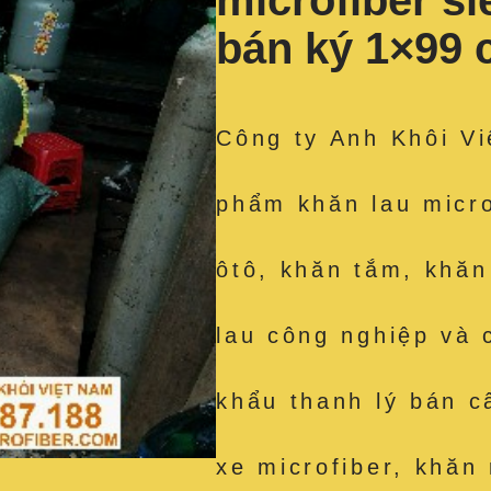
microfiber s
bán ký 1×99
Công ty Anh Khôi Vi
phẩm khăn lau micro
ôtô, khăn tắm, khăn
lau công nghiệp và 
khẩu thanh lý bán c
xe microfiber, khăn 