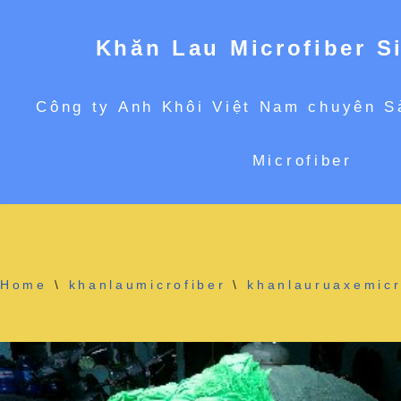
Khăn Lau Microfiber S
Chuyển
Công ty Anh Khôi Việt Nam chuyên S
tới
Microfiber
nội
dung
Home
\
khanlaumicrofiber
\
khanlauruaxemicr