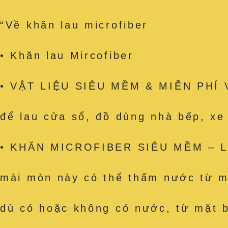
“Về khăn lau microfiber
• Khăn lau Mircofiber
• VẬT LIỆU SIÊU MỀM & MIỄN PHÍ VỆ
để lau cửa sổ, đồ dùng nhà bếp, x
• KHĂN MICROFIBER SIÊU MỀM – Làm
mài mòn này có thể thấm nước từ mặ
dù có hoặc không có nước, từ mặt b