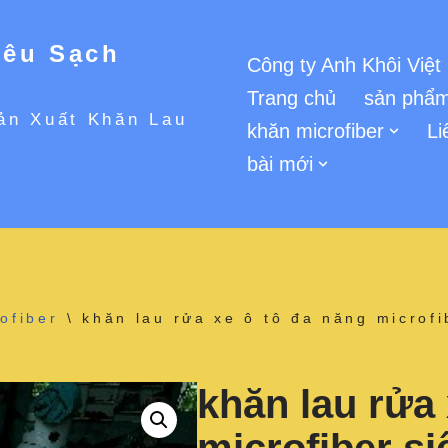
iêu Sạch
Công ty Anh Khôi Việt
Trang chủ
sản phẩm
ản Xuất Khăn Lau
khăn microfiber
Li
bài mới
ofiber
\
khăn lau rửa xe ô tô đa năng microf
khăn lau rửa 