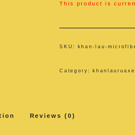
This product is curre
SKU:
khan-lau-microfib
Category:
khanlauruaxe
tion
Reviews (0)