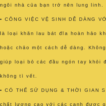
ngôi nhà của bạn trở nên lung linh.
• CÔNG VIỆC VỆ SINH DỄ DÀNG VỚI
là loại khăn lau bát đĩa hoàn hảo k
hoặc chảo một cách dễ dàng. Không c
giúp loại bỏ các đầu ngón tay khỏi
không tì vết.
• CÓ THỂ SỬ DỤNG & THỜI GIAN SỬ
chất lượng cao với các cạnh được g