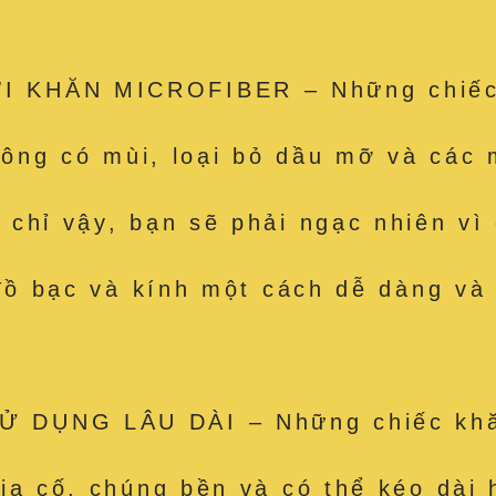
 KHĂN MICROFIBER – Những chiếc k
hông có mùi, loại bỏ dầu mỡ và các m
hỉ vậy, bạn sẽ phải ngạc nhiên vì c
 đồ bạc và kính một cách dễ dàng và
 DỤNG LÂU DÀI – Những chiếc khăn
ia cố, chúng bền và có thể kéo dài 