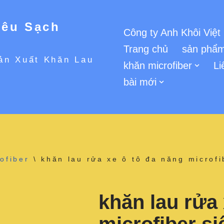
iêu Sạch
Công ty Anh Khôi Việt
Trang chủ
sản phẩm
ản Xuất Khăn Lau
khăn microfiber
Li
bài mới
ofiber
\
khăn lau rửa xe ô tô đa năng microf
khăn lau rửa 