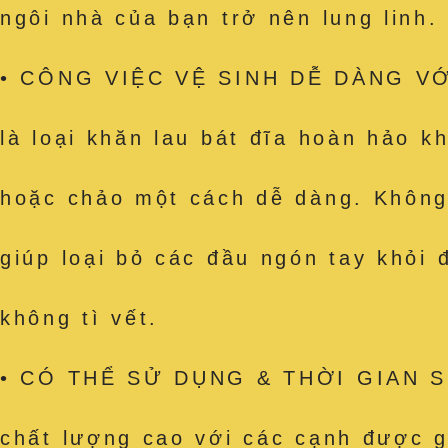
ngôi nhà của bạn trở nên lung linh.
• CÔNG VIỆC VỆ SINH DỄ DÀNG VỚI
là loại khăn lau bát đĩa hoàn hảo k
hoặc chảo một cách dễ dàng. Không c
giúp loại bỏ các đầu ngón tay khỏi
không tì vết.
• CÓ THỂ SỬ DỤNG & THỜI GIAN SỬ
chất lượng cao với các cạnh được g