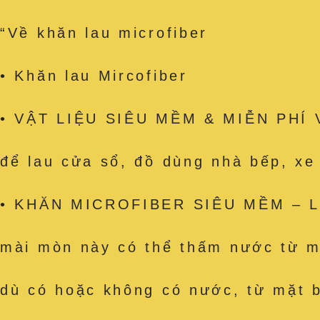
“Về khăn lau microfiber
• Khăn lau Mircofiber
• VẬT LIỆU SIÊU MỀM & MIỄN PHÍ VỆ
để lau cửa sổ, đồ dùng nhà bếp, x
• KHĂN MICROFIBER SIÊU MỀM – Làm
mài mòn này có thể thấm nước từ mặ
dù có hoặc không có nước, từ mặt b