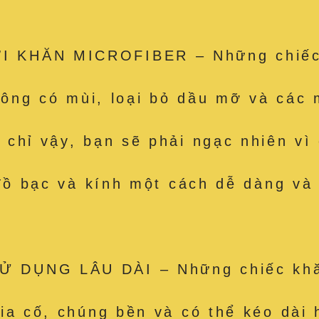
 KHĂN MICROFIBER – Những chiếc k
hông có mùi, loại bỏ dầu mỡ và các m
hỉ vậy, bạn sẽ phải ngạc nhiên vì c
 đồ bạc và kính một cách dễ dàng và
 DỤNG LÂU DÀI – Những chiếc khăn
ia cố, chúng bền và có thể kéo dài 