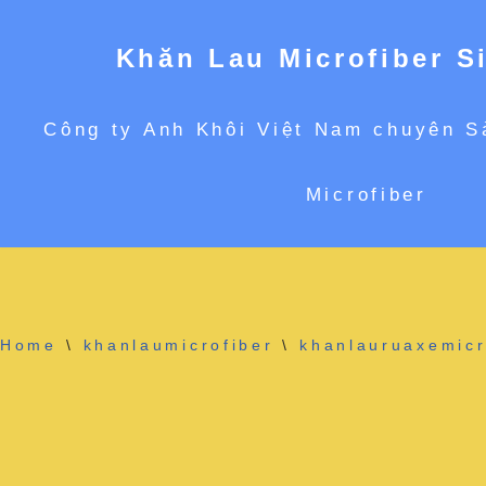
Khăn Lau Microfiber S
Chuyển
Công ty Anh Khôi Việt Nam chuyên S
tới
Microfiber
nội
dung
Home
\
khanlaumicrofiber
\
khanlauruaxemicr