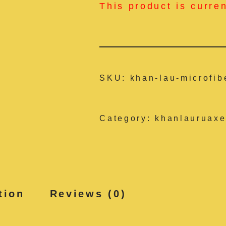
This product is curre
SKU:
khan-lau-microfib
Category:
khanlauruaxe
tion
Reviews (0)