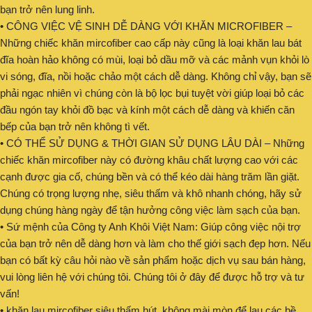
bạn trở nên lung linh.
• CÔNG VIỆC VỆ SINH DỄ DÀNG VỚI KHĂN MICROFIBER –
Những chiếc khăn mircofiber cao cấp này cũng là loại khăn lau bát
đĩa hoàn hảo không có mùi, loại bỏ dầu mỡ và các mảnh vụn khỏi lò
vi sóng, đĩa, nồi hoặc chảo một cách dễ dàng. Không chỉ vậy, bạn sẽ
phải ngạc nhiên vì chúng còn là bộ lọc bụi tuyệt vời giúp loại bỏ các
đầu ngón tay khỏi đồ bạc và kính một cách dễ dàng và khiến căn
bếp của bạn trở nên không tì vết.
• CÓ THỂ SỬ DỤNG & THỜI GIAN SỬ DỤNG LÂU DÀI – Những
chiếc khăn mircofiber này có đường khâu chất lượng cao với các
cạnh được gia cố, chúng bền và có thể kéo dài hàng trăm lần giặt.
Chúng có trọng lượng nhẹ, siêu thấm và khô nhanh chóng, hãy sử
dụng chúng hàng ngày để tận hưởng công việc làm sạch của bạn.
• Sứ mệnh của Công ty Anh Khôi Việt Nam: Giúp công việc nội trợ
của bạn trở nên dễ dàng hơn và làm cho thế giới sạch đẹp hơn. Nếu
bạn có bất kỳ câu hỏi nào về sản phẩm hoặc dịch vụ sau bán hàng,
vui lòng liên hệ với chúng tôi. Chúng tôi ở đây để được hỗ trợ và tư
vấn!
• khăn lau mircofiber siêu thấm hút, không mài mòn để lau các bề