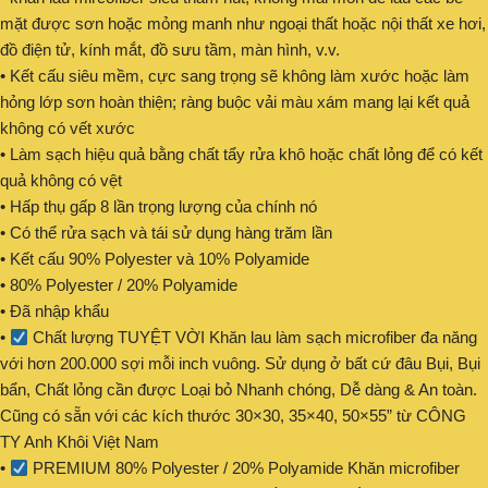
mặt được sơn hoặc mỏng manh như ngoại thất hoặc nội thất xe hơi,
đồ điện tử, kính mắt, đồ sưu tầm, màn hình, v.v.
• Kết cấu siêu mềm, cực sang trọng sẽ không làm xước hoặc làm
hỏng lớp sơn hoàn thiện; ràng buộc vải màu xám mang lại kết quả
không có vết xước
• Làm sạch hiệu quả bằng chất tẩy rửa khô hoặc chất lỏng để có kết
quả không có vệt
• Hấp thụ gấp 8 lần trọng lượng của chính nó
• Có thể rửa sạch và tái sử dụng hàng trăm lần
• Kết cấu 90% Polyester và 10% Polyamide
• 80% Polyester / 20% Polyamide
• Đã nhập khẩu
•
Chất lượng TUYỆT VỜI Khăn lau làm sạch microfiber đa năng
với hơn 200.000 sợi mỗi inch vuông. Sử dụng ở bất cứ đâu Bụi, Bụi
bẩn, Chất lỏng cần được Loại bỏ Nhanh chóng, Dễ dàng & An toàn.
Cũng có sẵn với các kích thước 30×30, 35×40, 50×55” từ CÔNG
TY Anh Khôi Việt Nam
•
PREMIUM 80% Polyester / 20% Polyamide Khăn microfiber