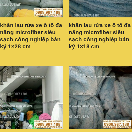
khăn lau rửa xe ô tô đa
khăn lau rửa xe ô tô đa
năng microfiber siêu
năng microfiber siêu
sạch công nghiệp bán
sạch công nghiệp bán
ký 1×28 cm
ký 1×18 cm