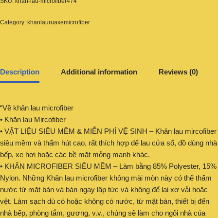
SKU:
khan-lau-microfiber474
Category:
khanlauruaxemicrofiber
Description
Additional information
Reviews (0)
“Về khăn lau microfiber
• Khăn lau Mircofiber
• VẬT LIỆU SIÊU MỀM & MIỄN PHÍ VỆ SINH – Khăn lau mircofiber
siêu mềm và thấm hút cao, rất thích hợp để lau cửa sổ, đồ dùng nhà
bếp, xe hơi hoặc các bề mặt mỏng manh khác.
• KHĂN MICROFIBER SIÊU MỀM – Làm bằng 85% Polyester, 15%
Nylon. Những Khăn lau microfiber không mài mòn này có thể thấm
nước từ mặt bàn và bàn ngay lập tức và không để lại xơ vải hoặc
vệt. Làm sạch dù có hoặc không có nước, từ mặt bàn, thiết bị đến
nhà bếp, phòng tắm, gương, v.v., chúng sẽ làm cho ngôi nhà của