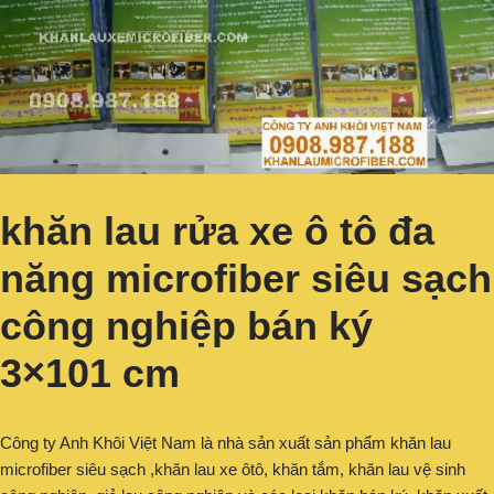
khăn lau rửa xe ô tô đa
năng microfiber siêu sạch
công nghiệp bán ký
3×101 cm
Công ty Anh Khôi Việt Nam là nhà sản xuất sản phẩm khăn lau
microfiber siêu sạch ,khăn lau xe ôtô, khăn tắm, khăn lau vệ sinh