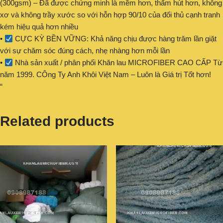
(300gsm) – Đã được chứng minh là mềm hơn, thấm hút hơn, không
xơ và không trầy xước so với hỗn hợp 90/10 của đối thủ cạnh tranh
kém hiệu quả hơn nhiều
•
CỰC KỲ BỀN VỮNG: Khả năng chịu được hàng trăm lần giặt
với sự chăm sóc đúng cách, nhẹ nhàng hơn mỗi lần
•
Nhà sản xuất / phân phối Khăn lau MICROFIBER CAO CẤP Từ
năm 1999. CÔng Ty Anh Khôi Việt Nam – Luôn là Giá trị Tốt hơn!
“
Related products