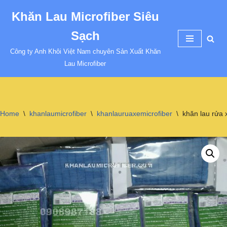
Khăn Lau Microfiber Siêu
Chuyển
Sạch
tới
nội
Công ty Anh Khôi Việt Nam chuyên Sản Xuất Khăn
dung
Lau Microfiber
Home
\
khanlaumicrofiber
\
khanlauruaxemicrofiber
\
khăn lau rửa 