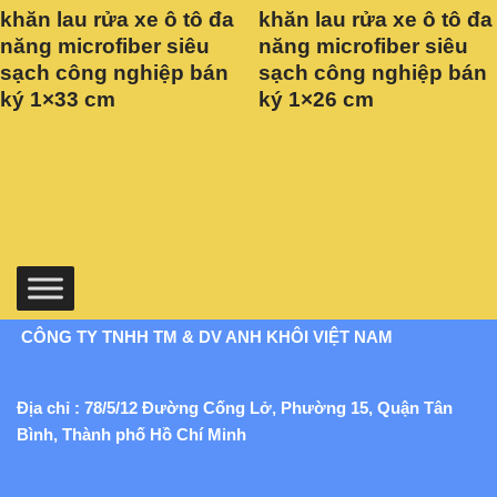
khăn lau rửa xe ô tô đa
khăn lau rửa xe ô tô đa
năng microfiber siêu
năng microfiber siêu
sạch công nghiệp bán
sạch công nghiệp bán
ký 1×33 cm
ký 1×26 cm
CÔNG TY TNHH TM & DV ANH KHÔI VIỆT NAM
Địa chỉ : 78/5/12 Đường Cống Lở, Phường 15, Quận Tân
Bình, Thành phố Hồ Chí Minh