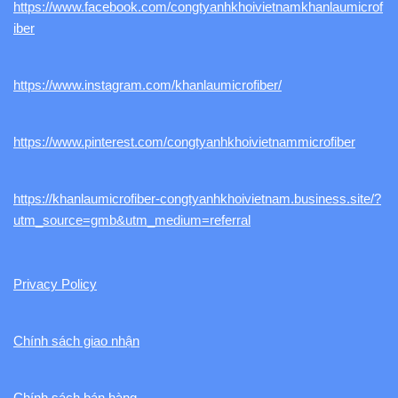
https://www.facebook.com/congtyanhkhoivietnamkhanlaumicrof
iber
https://www.instagram.com/khanlaumicrofiber/
https://www.pinterest.com/congtyanhkhoivietnammicrofiber
https://khanlaumicrofiber-congtyanhkhoivietnam.business.site/?
utm_source=gmb&utm_medium=referral
Privacy Policy
Chính sách giao nhận
Chính sách bán hàng