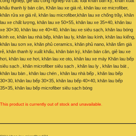
công nghiệp, giẻ lau công nghiệp và các loại khăn bán ký, khăn xuất
khẩu thanh lý bán cân, Khăn lau xe giá rẻ, khăn lau xe microfiber,
khăn rửa xe giá rẻ, khăn lau microfiber,khăn lau xe chống trầy, khăn
lau xe chất lượng, khăn lau xe 50×55, khăn lau xe 35×40, khăn lau
xe 30×30, khăn lau xe 40×40, khăn lau xe siêu sạch, khăn lau bóng
kính xe, khăn lau nhà bếp, khăn lau ly, khăn lau kính, khăn lau kiếng,
khăn lau sơn xe, khăn phủ ceramics, khăn phủ nano, khăn tắm giá
rẻ, khăn thanh lý xuất khẩu, khăn bán ký, khăn bán cân, giẻ lau xe
hơi, khăn lau xe hơi, khăn lau xe oto, khăn lau xe máy Khăn lau bếp
siêu sạch , khăn microfiber siêu sạch , khăn lau ly , khăn lau bát ,
khăn lau bàn , khăn lau chén , khăn lau nhà bếp , khăn lau bếp
30×30, khăn lau bếp 30×35, khăn lau bếp 40×40, khăn lau bếp
35×35, khăn lau bếp microfiber siêu sạch bóng
This product is currently out of stock and unavailable.