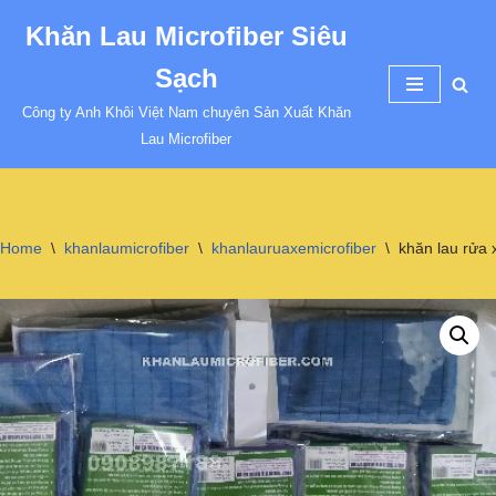
Khăn Lau Microfiber Siêu
Chuyển
Sạch
tới
nội
Công ty Anh Khôi Việt Nam chuyên Sản Xuất Khăn
dung
Lau Microfiber
Home
\
khanlaumicrofiber
\
khanlauruaxemicrofiber
\
khăn lau rửa 