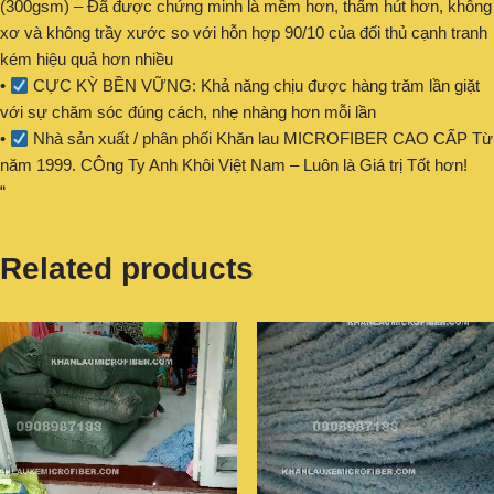
(300gsm) – Đã được chứng minh là mềm hơn, thấm hút hơn, không
xơ và không trầy xước so với hỗn hợp 90/10 của đối thủ cạnh tranh
kém hiệu quả hơn nhiều
•
CỰC KỲ BỀN VỮNG: Khả năng chịu được hàng trăm lần giặt
với sự chăm sóc đúng cách, nhẹ nhàng hơn mỗi lần
•
Nhà sản xuất / phân phối Khăn lau MICROFIBER CAO CẤP Từ
năm 1999. CÔng Ty Anh Khôi Việt Nam – Luôn là Giá trị Tốt hơn!
“
Related products