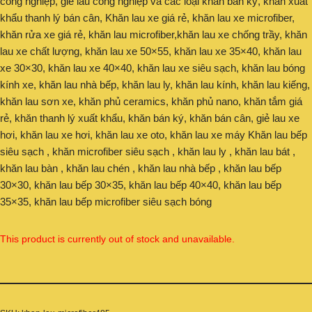
công nghiệp, giẻ lau công nghiệp và các loại khăn bán ký, khăn xuất
khẩu thanh lý bán cân, Khăn lau xe giá rẻ, khăn lau xe microfiber,
khăn rửa xe giá rẻ, khăn lau microfiber,khăn lau xe chống trầy, khăn
lau xe chất lượng, khăn lau xe 50×55, khăn lau xe 35×40, khăn lau
xe 30×30, khăn lau xe 40×40, khăn lau xe siêu sạch, khăn lau bóng
kính xe, khăn lau nhà bếp, khăn lau ly, khăn lau kính, khăn lau kiếng,
khăn lau sơn xe, khăn phủ ceramics, khăn phủ nano, khăn tắm giá
rẻ, khăn thanh lý xuất khẩu, khăn bán ký, khăn bán cân, giẻ lau xe
hơi, khăn lau xe hơi, khăn lau xe oto, khăn lau xe máy Khăn lau bếp
siêu sạch , khăn microfiber siêu sạch , khăn lau ly , khăn lau bát ,
khăn lau bàn , khăn lau chén , khăn lau nhà bếp , khăn lau bếp
30×30, khăn lau bếp 30×35, khăn lau bếp 40×40, khăn lau bếp
35×35, khăn lau bếp microfiber siêu sạch bóng
This product is currently out of stock and unavailable.