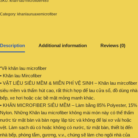
SKU:
khan-lau-microfiber485
Category:
khanlauruaxemicrofiber
Description
Additional information
Reviews (0)
“Về khăn lau microfiber
• Khăn lau Mircofiber
• VẬT LIỆU SIÊU MỀM & MIỄN PHÍ VỆ SINH – Khăn lau mircofiber
siêu mềm và thấm hút cao, rất thích hợp để lau cửa sổ, đồ dùng nhà
bếp, xe hơi hoặc các bề mặt mỏng manh khác.
• KHĂN MICROFIBER SIÊU MỀM – Làm bằng 85% Polyester, 15%
Nylon. Những Khăn lau microfiber không mài mòn này có thể thấm
nước từ mặt bàn và bàn ngay lập tức và không để lại xơ vải hoặc
vệt. Làm sạch dù có hoặc không có nước, từ mặt bàn, thiết bị đến
nhà bếp, phòng tắm, gương, v.v., chúng sẽ làm cho ngôi nhà của