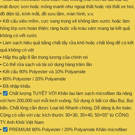
mặt được sơn hoặc mỏng manh như ngoại thất hoặc nội thất xe hơi,
đồ điện tử, kính mắt, đồ sưu tầm, màn hình, v.v.
• Kết cấu siêu mềm, cực sang trọng sẽ không làm xước hoặc làm
hỏng lớp sơn hoàn thiện; ràng buộc vải màu xám mang lại kết quả
không có vết xước
• Làm sạch hiệu quả bằng chất tẩy rửa khô hoặc chất lỏng để có kết
quả không có vệt
• Hấp thụ gấp 8 lần trọng lượng của chính nó
• Có thể rửa sạch và tái sử dụng hàng trăm lần
• Kết cấu 90% Polyester và 10% Polyamide
• 80% Polyester / 20% Polyamide
• Đã nhập khẩu
•
Chất lượng TUYỆT VỜI Khăn lau làm sạch microfiber đa năng
với hơn 200.000 sợi mỗi inch vuông. Sử dụng ở bất cứ đâu Bụi, Bụi
bẩn, Chất lỏng cần được Loại bỏ Nhanh chóng, Dễ dàng & An toàn.
Cũng có sẵn với các kích thước 30×30, 35×40, 50×55” từ CÔNG
TY Anh Khôi Việt Nam
•
PREMIUM 80% Polyester / 20% Polyamide Khăn microfiber