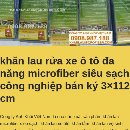
khăn lau rửa xe ô tô đa
năng microfiber siêu sạch
công nghiệp bán ký 3×112
cm
Công ty Anh Khôi Việt Nam là nhà sản xuất sản phẩm khăn lau
microfiber siêu sạch ,khăn lau xe ôtô, khăn tắm, khăn lau vệ sinh