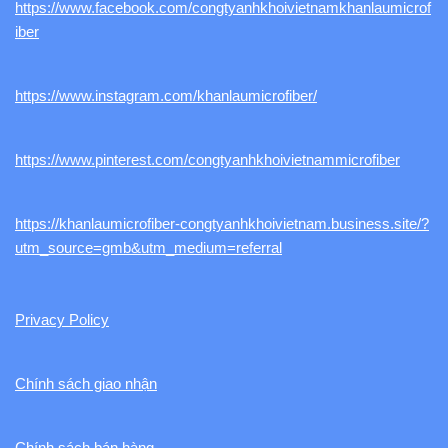
https://www.facebook.com/congtyanhkhoivietnamkhanlaumicrof
iber
https://www.instagram.com/khanlaumicrofiber/
https://www.pinterest.com/congtyanhkhoivietnammicrofiber
https://khanlaumicrofiber-congtyanhkhoivietnam.business.site/?
utm_source=gmb&utm_medium=referral
Privacy Policy
Chính sách giao nhận
Chính sách bán hàng