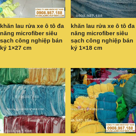
khăn lau rửa xe ô tô đa
khăn lau rửa xe ô tô đa
năng microfiber siêu
năng microfiber siêu
sạch công nghiệp bán
sạch công nghiệp bán
ký 1×27 cm
ký 1×18 cm