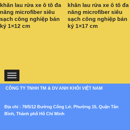
khăn lau rửa xe ô tô đa
khăn lau rửa xe ô tô đa
năng microfiber siêu
năng microfiber siêu
sạch công nghiệp bán
sạch công nghiệp bán
ký 1×12 cm
ký 1×17 cm
CÔNG TY TNHH TM & DV ANH KHÔI VIỆT NAM
Địa chỉ : 78/5/12 Đường Cống Lở, Phường 15, Quận Tân
Bình, Thành phố Hồ Chí Minh