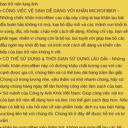
bạn trở nên lung linh.
• CÔNG VIỆC VỆ SINH DỄ DÀNG VỚI KHĂN MICROFIBER –
Những chiếc khăn mircofiber cao cấp này cũng là loại khăn lau bát
đĩa hoàn hảo không có mùi, loại bỏ dầu mỡ và các mảnh vụn khỏi lò
vi sóng, đĩa, nồi hoặc chảo một cách dễ dàng. Không chỉ vậy, bạn sẽ
phải ngạc nhiên vì chúng còn là bộ lọc bụi tuyệt vời giúp loại bỏ các
đầu ngón tay khỏi đồ bạc và kính một cách dễ dàng và khiến căn
bếp của bạn trở nên không tì vết.
• CÓ THỂ SỬ DỤNG & THỜI GIAN SỬ DỤNG LÂU DÀI – Những
chiếc khăn mircofiber này có đường khâu chất lượng cao với các
cạnh được gia cố, chúng bền và có thể kéo dài hàng trăm lần giặt.
Chúng có trọng lượng nhẹ, siêu thấm và khô nhanh chóng, hãy sử
dụng chúng hàng ngày để tận hưởng công việc làm sạch của bạn.
• Sứ mệnh của Công ty Anh Khôi Việt Nam: Giúp công việc nội trợ
của bạn trở nên dễ dàng hơn và làm cho thế giới sạch đẹp hơn. Nếu
bạn có bất kỳ câu hỏi nào về sản phẩm hoặc dịch vụ sau bán hàng,
vui lòng liên hệ với chúng tôi. Chúng tôi ở đây để được hỗ trợ và tư
vấn!
• khăn lau mircofiber siêu thấm hút, không mài mòn để lau các bề