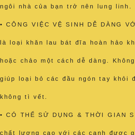
ngôi nhà của bạn trở nên lung linh.
• CÔNG VIỆC VỆ SINH DỄ DÀNG VỚI
là loại khăn lau bát đĩa hoàn hảo k
hoặc chảo một cách dễ dàng. Không c
giúp loại bỏ các đầu ngón tay khỏi
không tì vết.
• CÓ THỂ SỬ DỤNG & THỜI GIAN SỬ
chất lượng cao với các cạnh được g