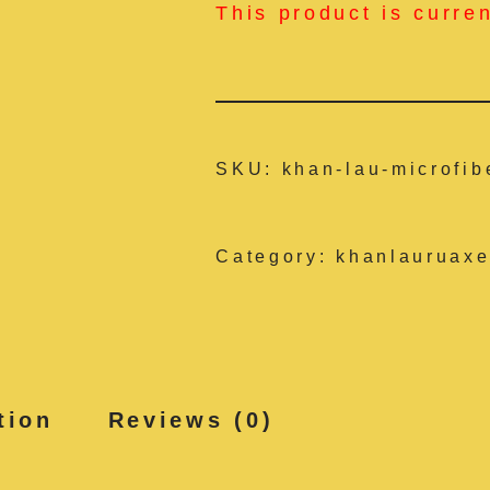
This product is curre
SKU:
khan-lau-microfib
Category:
khanlauruaxe
tion
Reviews (0)