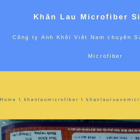
Khăn Lau Microfiber S
Chuyển
Công ty Anh Khôi Việt Nam chuyên S
tới
Microfiber
nội
dung
Home
\
khanlaumicrofiber
\
khanlauruaxemicr