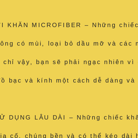
 KHĂN MICROFIBER – Những chiếc k
hông có mùi, loại bỏ dầu mỡ và các m
hỉ vậy, bạn sẽ phải ngạc nhiên vì c
 đồ bạc và kính một cách dễ dàng và
 DỤNG LÂU DÀI – Những chiếc khăn
ia cố, chúng bền và có thể kéo dài 