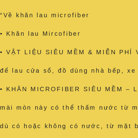
“Về khăn lau microfiber
• Khăn lau Mircofiber
• VẬT LIỆU SIÊU MỀM & MIỄN PHÍ VỆ
để lau cửa sổ, đồ dùng nhà bếp, x
• KHĂN MICROFIBER SIÊU MỀM – Làm
mài mòn này có thể thấm nước từ mặ
dù có hoặc không có nước, từ mặt b