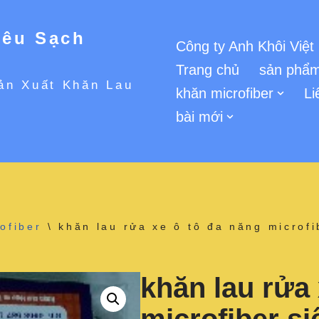
iêu Sạch
Công ty Anh Khôi Việt
Trang chủ
sản phẩm
ản Xuất Khăn Lau
khăn microfiber
Li
bài mới
ofiber
\
khăn lau rửa xe ô tô đa năng microf
khăn lau rửa 