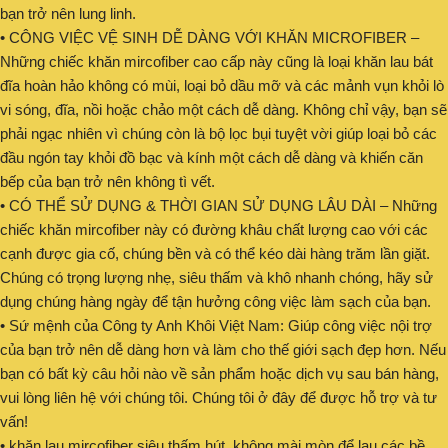
bạn trở nên lung linh.
• CÔNG VIỆC VỆ SINH DỄ DÀNG VỚI KHĂN MICROFIBER –
Những chiếc khăn mircofiber cao cấp này cũng là loại khăn lau bát
đĩa hoàn hảo không có mùi, loại bỏ dầu mỡ và các mảnh vụn khỏi lò
vi sóng, đĩa, nồi hoặc chảo một cách dễ dàng. Không chỉ vậy, bạn sẽ
phải ngạc nhiên vì chúng còn là bộ lọc bụi tuyệt vời giúp loại bỏ các
đầu ngón tay khỏi đồ bạc và kính một cách dễ dàng và khiến căn
bếp của bạn trở nên không tì vết.
• CÓ THỂ SỬ DỤNG & THỜI GIAN SỬ DỤNG LÂU DÀI – Những
chiếc khăn mircofiber này có đường khâu chất lượng cao với các
cạnh được gia cố, chúng bền và có thể kéo dài hàng trăm lần giặt.
Chúng có trọng lượng nhẹ, siêu thấm và khô nhanh chóng, hãy sử
dụng chúng hàng ngày để tận hưởng công việc làm sạch của bạn.
• Sứ mệnh của Công ty Anh Khôi Việt Nam: Giúp công việc nội trợ
của bạn trở nên dễ dàng hơn và làm cho thế giới sạch đẹp hơn. Nếu
bạn có bất kỳ câu hỏi nào về sản phẩm hoặc dịch vụ sau bán hàng,
vui lòng liên hệ với chúng tôi. Chúng tôi ở đây để được hỗ trợ và tư
vấn!
• khăn lau mircofiber siêu thấm hút, không mài mòn để lau các bề