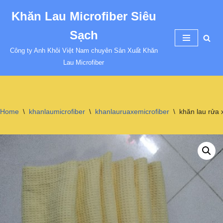
Khăn Lau Microfiber Siêu
Chuyển
Sạch
tới
nội
Công ty Anh Khôi Việt Nam chuyên Sản Xuất Khăn
dung
Lau Microfiber
Home
\
khanlaumicrofiber
\
khanlauruaxemicrofiber
\
khăn lau rửa 