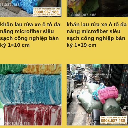
khăn lau rửa xe ô tô đa
khăn lau rửa xe ô tô đa
năng microfiber siêu
năng microfiber siêu
sạch công nghiệp bán
sạch công nghiệp bán
ký 1×10 cm
ký 1×19 cm