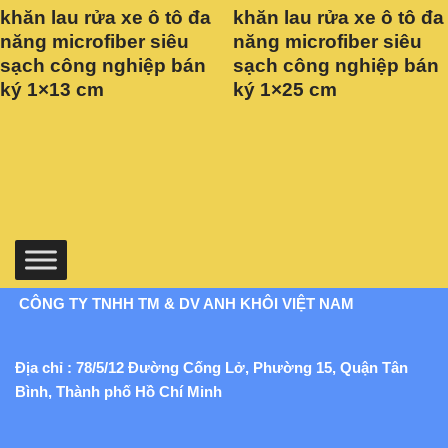
khăn lau rửa xe ô tô đa
khăn lau rửa xe ô tô đa
năng microfiber siêu
năng microfiber siêu
sạch công nghiệp bán
sạch công nghiệp bán
ký 1×13 cm
ký 1×25 cm
CÔNG TY TNHH TM & DV ANH KHÔI VIỆT NAM
Địa chỉ : 78/5/12 Đường Cống Lở, Phường 15, Quận Tân
Bình, Thành phố Hồ Chí Minh