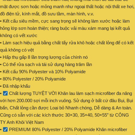
mặt được sơn hoặc mỏng manh như ngoại thất hoặc nội thất xe hơi,
đồ điện tử, kính mắt, đồ sưu tầm, màn hình, v.v.
• Kết cấu siêu mềm, cực sang trọng sẽ không làm xước hoặc làm
hỏng lớp sơn hoàn thiện; ràng buộc vải màu xám mang lại kết quả
không có vết xước
• Làm sạch hiệu quả bằng chất tẩy rửa khô hoặc chất lỏng để có kết
quả không có vệt
• Hấp thụ gấp 8 lần trọng lượng của chính nó
• Có thể rửa sạch và tái sử dụng hàng trăm lần
• Kết cấu 90% Polyester và 10% Polyamide
• 80% Polyester / 20% Polyamide
• Đã nhập khẩu
•
Chất lượng TUYỆT VỜI Khăn lau làm sạch microfiber đa năng
với hơn 200.000 sợi mỗi inch vuông. Sử dụng ở bất cứ đâu Bụi, Bụi
bẩn, Chất lỏng cần được Loại bỏ Nhanh chóng, Dễ dàng & An toàn.
Cũng có sẵn với các kích thước 30×30, 35×40, 50×55” từ CÔNG
TY Anh Khôi Việt Nam
•
PREMIUM 80% Polyester / 20% Polyamide Khăn microfiber