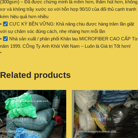
(300gsm) – Đã được chứng minh là mềm hơn, thấm hút hơn, không
xơ và không trầy xước so với hỗn hợp 90/10 của đối thủ cạnh tranh
kém hiệu quả hơn nhiều
•
CỰC KỲ BỀN VỮNG: Khả năng chịu được hàng trăm lần giặt
với sự chăm sóc đúng cách, nhẹ nhàng hơn mỗi lần
•
Nhà sản xuất / phân phối Khăn lau MICROFIBER CAO CẤP Từ
năm 1999. CÔng Ty Anh Khôi Việt Nam – Luôn là Giá trị Tốt hơn!
“
Related products