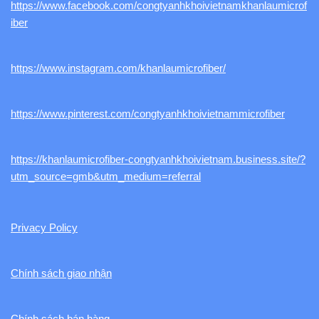
https://www.facebook.com/congtyanhkhoivietnamkhanlaumicrof
iber
https://www.instagram.com/khanlaumicrofiber/
https://www.pinterest.com/congtyanhkhoivietnammicrofiber
https://khanlaumicrofiber-congtyanhkhoivietnam.business.site/?
utm_source=gmb&utm_medium=referral
Privacy Policy
Chính sách giao nhận
Chính sách bán hàng