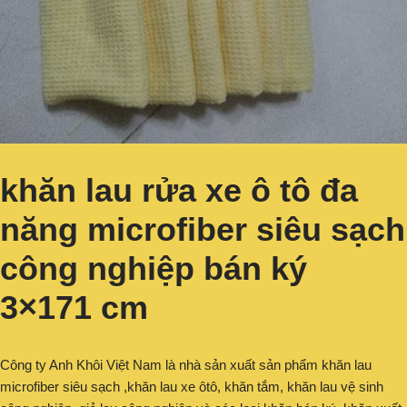
khăn lau rửa xe ô tô đa
năng microfiber siêu sạch
công nghiệp bán ký
3×171 cm
Công ty Anh Khôi Việt Nam là nhà sản xuất sản phẩm khăn lau
microfiber siêu sạch ,khăn lau xe ôtô, khăn tắm, khăn lau vệ sinh