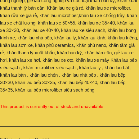
công nghiệp, giẻ lau công nghiệp và các loại khăn bán ký, khăn xuất
khẩu thanh lý bán cân, Khăn lau xe giá rẻ, khăn lau xe microfiber,
khăn rửa xe giá rẻ, khăn lau microfiber,khăn lau xe chống trầy, khăn
lau xe chất lượng, khăn lau xe 50×55, khăn lau xe 35×40, khăn lau
xe 30×30, khăn lau xe 40×40, khăn lau xe siêu sạch, khăn lau bóng
kính xe, khăn lau nhà bếp, khăn lau ly, khăn lau kính, khăn lau kiếng,
khăn lau sơn xe, khăn phủ ceramics, khăn phủ nano, khăn tắm giá
rẻ, khăn thanh lý xuất khẩu, khăn bán ký, khăn bán cân, giẻ lau xe
hơi, khăn lau xe hơi, khăn lau xe oto, khăn lau xe máy Khăn lau bếp
siêu sạch , khăn microfiber siêu sạch , khăn lau ly , khăn lau bát ,
khăn lau bàn , khăn lau chén , khăn lau nhà bếp , khăn lau bếp
30×30, khăn lau bếp 30×35, khăn lau bếp 40×40, khăn lau bếp
35×35, khăn lau bếp microfiber siêu sạch bóng
This product is currently out of stock and unavailable.