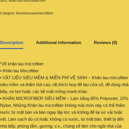
SKU:
khan-lau-microfiber544
Category:
khanlauruaxemicrofiber
Description
Additional information
Reviews (0)
“Về khăn lau microfiber
• Khăn lau Mircofiber
• VẬT LIỆU SIÊU MỀM & MIỄN PHÍ VỆ SINH – Khăn lau mircofiber
siêu mềm và thấm hút cao, rất thích hợp để lau cửa sổ, đồ dùng nhà
bếp, xe hơi hoặc các bề mặt mỏng manh khác.
• KHĂN MICROFIBER SIÊU MỀM – Làm bằng 85% Polyester, 15%
Nylon. Những Khăn lau microfiber không mài mòn này có thể thấm
nước từ mặt bàn và bàn ngay lập tức và không để lại xơ vải hoặc
vệt. Làm sạch dù có hoặc không có nước, từ mặt bàn, thiết bị đến
nhà bếp, phòng tắm, gương, v.v., chúng sẽ làm cho ngôi nhà của