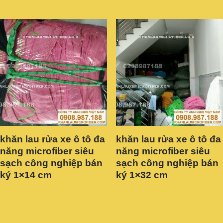
khăn lau rửa xe ô tô đa
khăn lau rửa xe ô tô đa
năng microfiber siêu
năng microfiber siêu
sạch công nghiệp bán
sạch công nghiệp bán
ký 1×14 cm
ký 1×32 cm