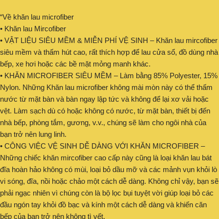
“Về khăn lau microfiber
• Khăn lau Mircofiber
• VẬT LIỆU SIÊU MỀM & MIỄN PHÍ VỆ SINH – Khăn lau mircofiber
siêu mềm và thấm hút cao, rất thích hợp để lau cửa sổ, đồ dùng nhà
bếp, xe hơi hoặc các bề mặt mỏng manh khác.
• KHĂN MICROFIBER SIÊU MỀM – Làm bằng 85% Polyester, 15%
Nylon. Những Khăn lau microfiber không mài mòn này có thể thấm
nước từ mặt bàn và bàn ngay lập tức và không để lại xơ vải hoặc
vệt. Làm sạch dù có hoặc không có nước, từ mặt bàn, thiết bị đến
nhà bếp, phòng tắm, gương, v.v., chúng sẽ làm cho ngôi nhà của
bạn trở nên lung linh.
• CÔNG VIỆC VỆ SINH DỄ DÀNG VỚI KHĂN MICROFIBER –
Những chiếc khăn mircofiber cao cấp này cũng là loại khăn lau bát
đĩa hoàn hảo không có mùi, loại bỏ dầu mỡ và các mảnh vụn khỏi lò
vi sóng, đĩa, nồi hoặc chảo một cách dễ dàng. Không chỉ vậy, bạn sẽ
phải ngạc nhiên vì chúng còn là bộ lọc bụi tuyệt vời giúp loại bỏ các
đầu ngón tay khỏi đồ bạc và kính một cách dễ dàng và khiến căn
bếp của bạn trở nên không tì vết.