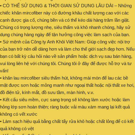
• CÓ THỂ SỬ DỤNG & THỜI GIAN SỬ DỤNG LÂU DÀI – Những
chiếc khăn mircofiber này có đường khâu chất lượng cao với các
cạnh được gia cố, chúng bền và có thể kéo dài hàng trăm lần giặt.
Chúng có trọng lượng nhẹ, siêu thấm và khô nhanh chóng, hãy sử
dụng chúng hàng ngày để tận hưởng công việc làm sạch của bạn.
• Sứ mệnh của Công ty Anh Khôi Việt Nam: Giúp công việc nội trợ
của bạn trở nên dễ dàng hơn và làm cho thế giới sạch đẹp hơn. Nếu
bạn có bất kỳ câu hỏi nào về sản phẩm hoặc dịch vụ sau bán hàng,
vui lòng liên hệ với chúng tôi. Chúng tôi ở đây để được hỗ trợ và tư
vấn!
• khăn lau mircofiber siêu thấm hút, không mài mòn để lau các bề
mặt được sơn hoặc mỏng manh như ngoại thất hoặc nội thất xe hơi,
đồ điện tử, kính mắt, đồ sưu tầm, màn hình, v.v.
• Kết cấu siêu mềm, cực sang trọng sẽ không làm xước hoặc làm
hỏng lớp sơn hoàn thiện; ràng buộc vải màu xám mang lại kết quả
không có vết xước
• Làm sạch hiệu quả bằng chất tẩy rửa khô hoặc chất lỏng để có kết
quả không có vệt