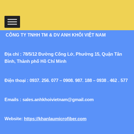
CÔNG TY TNHH TM & DV ANH KHÔI VIỆT NAM
Địa chỉ : 78/5/12 Đường Cống Lở, Phường 15, Quận Tân
Bình, Thành phố Hồ Chí Minh
Điện thoại : 0937. 256. 077 – 0908. 987. 188 – 0938 . 462 . 577
Emails :
sales.anhkhoivietnam@gmail.com
Website:
https://khanlaumicrofiber.com