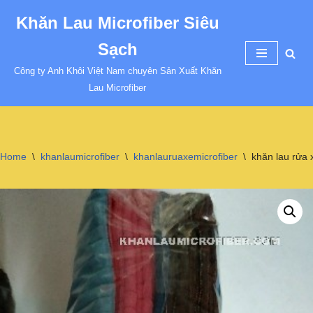
Khăn Lau Microfiber Siêu
Chuyển
Sạch
tới
nội
Công ty Anh Khôi Việt Nam chuyên Sản Xuất Khăn
dung
Lau Microfiber
Home
\
khanlaumicrofiber
\
khanlauruaxemicrofiber
\
khăn lau rửa 