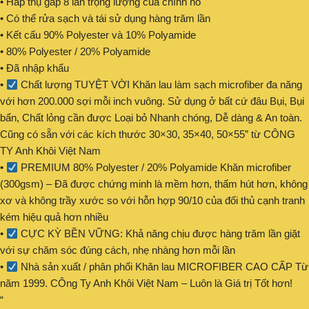
• Hấp thụ gấp 8 lần trọng lượng của chính nó
• Có thể rửa sạch và tái sử dụng hàng trăm lần
• Kết cấu 90% Polyester và 10% Polyamide
• 80% Polyester / 20% Polyamide
• Đã nhập khẩu
•
Chất lượng TUYỆT VỜI Khăn lau làm sạch microfiber đa năng
với hơn 200.000 sợi mỗi inch vuông. Sử dụng ở bất cứ đâu Bụi, Bụi
bẩn, Chất lỏng cần được Loại bỏ Nhanh chóng, Dễ dàng & An toàn.
Cũng có sẵn với các kích thước 30×30, 35×40, 50×55” từ CÔNG
TY Anh Khôi Việt Nam
•
PREMIUM 80% Polyester / 20% Polyamide Khăn microfiber
(300gsm) – Đã được chứng minh là mềm hơn, thấm hút hơn, không
xơ và không trầy xước so với hỗn hợp 90/10 của đối thủ cạnh tranh
kém hiệu quả hơn nhiều
•
CỰC KỲ BỀN VỮNG: Khả năng chịu được hàng trăm lần giặt
với sự chăm sóc đúng cách, nhẹ nhàng hơn mỗi lần
•
Nhà sản xuất / phân phối Khăn lau MICROFIBER CAO CẤP Từ
năm 1999. CÔng Ty Anh Khôi Việt Nam – Luôn là Giá trị Tốt hơn!
“