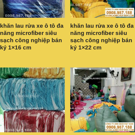
khăn lau rửa xe ô tô đa
khăn lau rửa xe ô tô đa
năng microfiber siêu
năng microfiber siêu
sạch công nghiệp bán
sạch công nghiệp bán
ký 1×16 cm
ký 1×22 cm