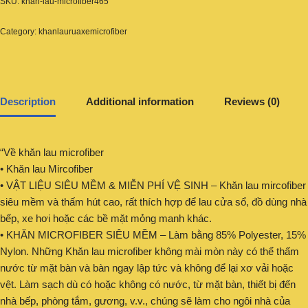
SKU:
khan-lau-microfiber465
Category:
khanlauruaxemicrofiber
Description
Additional information
Reviews (0)
“Về khăn lau microfiber
• Khăn lau Mircofiber
• VẬT LIỆU SIÊU MỀM & MIỄN PHÍ VỆ SINH – Khăn lau mircofiber
siêu mềm và thấm hút cao, rất thích hợp để lau cửa sổ, đồ dùng nhà
bếp, xe hơi hoặc các bề mặt mỏng manh khác.
• KHĂN MICROFIBER SIÊU MỀM – Làm bằng 85% Polyester, 15%
Nylon. Những Khăn lau microfiber không mài mòn này có thể thấm
nước từ mặt bàn và bàn ngay lập tức và không để lại xơ vải hoặc
vệt. Làm sạch dù có hoặc không có nước, từ mặt bàn, thiết bị đến
nhà bếp, phòng tắm, gương, v.v., chúng sẽ làm cho ngôi nhà của