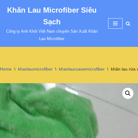
Khăn Lau Microfiber Siêu
Chuyển
Sạch
tới
nội
Công ty Anh Khôi Việt Nam chuyên Sản Xuất Khăn
dung
Lau Microfiber
Home
\
khanlaumicrofiber
\
khanlauruaxemicrofiber
\
khăn lau rửa 