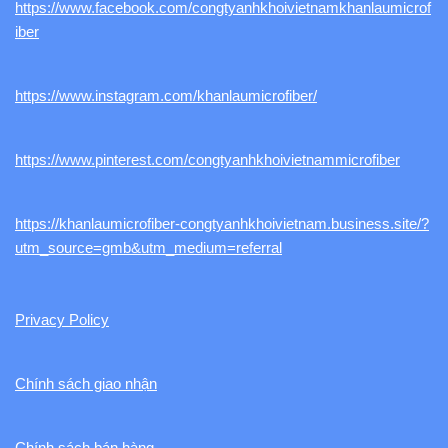
https://www.facebook.com/congtyanhkhoivietnamkhanlaumicrof
iber
https://www.instagram.com/khanlaumicrofiber/
https://www.pinterest.com/congtyanhkhoivietnammicrofiber
https://khanlaumicrofiber-congtyanhkhoivietnam.business.site/?
utm_source=gmb&utm_medium=referral
Privacy Policy
Chính sách giao nhận
Chính sách bán hàng