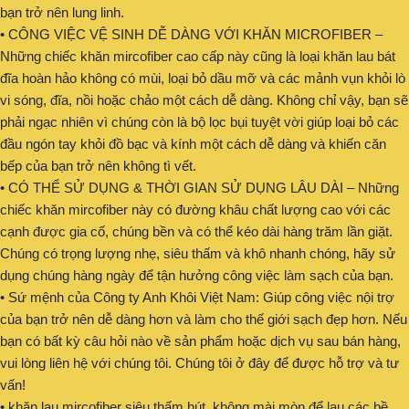
bạn trở nên lung linh.
• CÔNG VIỆC VỆ SINH DỄ DÀNG VỚI KHĂN MICROFIBER –
Những chiếc khăn mircofiber cao cấp này cũng là loại khăn lau bát
đĩa hoàn hảo không có mùi, loại bỏ dầu mỡ và các mảnh vụn khỏi lò
vi sóng, đĩa, nồi hoặc chảo một cách dễ dàng. Không chỉ vậy, bạn sẽ
phải ngạc nhiên vì chúng còn là bộ lọc bụi tuyệt vời giúp loại bỏ các
đầu ngón tay khỏi đồ bạc và kính một cách dễ dàng và khiến căn
bếp của bạn trở nên không tì vết.
• CÓ THỂ SỬ DỤNG & THỜI GIAN SỬ DỤNG LÂU DÀI – Những
chiếc khăn mircofiber này có đường khâu chất lượng cao với các
cạnh được gia cố, chúng bền và có thể kéo dài hàng trăm lần giặt.
Chúng có trọng lượng nhẹ, siêu thấm và khô nhanh chóng, hãy sử
dụng chúng hàng ngày để tận hưởng công việc làm sạch của bạn.
• Sứ mệnh của Công ty Anh Khôi Việt Nam: Giúp công việc nội trợ
của bạn trở nên dễ dàng hơn và làm cho thế giới sạch đẹp hơn. Nếu
bạn có bất kỳ câu hỏi nào về sản phẩm hoặc dịch vụ sau bán hàng,
vui lòng liên hệ với chúng tôi. Chúng tôi ở đây để được hỗ trợ và tư
vấn!
• khăn lau mircofiber siêu thấm hút, không mài mòn để lau các bề