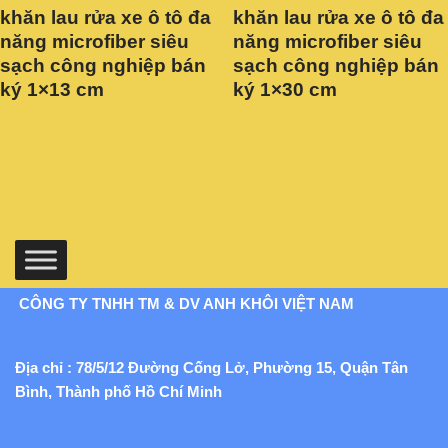
khăn lau rửa xe ô tô đa
khăn lau rửa xe ô tô đa
năng microfiber siêu
năng microfiber siêu
sạch công nghiệp bán
sạch công nghiệp bán
ký 1×13 cm
ký 1×30 cm
CÔNG TY TNHH TM & DV ANH KHÔI VIỆT NAM
Địa chỉ : 78/5/12 Đường Cống Lở, Phường 15, Quận Tân
Bình, Thành phố Hồ Chí Minh