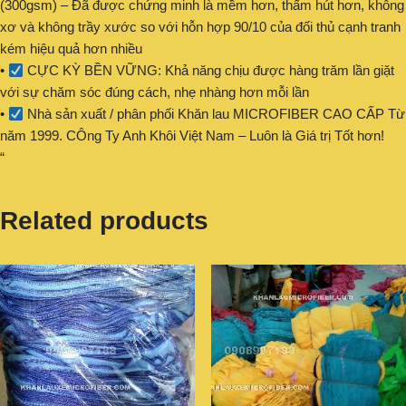
(300gsm) – Đã được chứng minh là mềm hơn, thấm hút hơn, không
xơ và không trầy xước so với hỗn hợp 90/10 của đối thủ cạnh tranh
kém hiệu quả hơn nhiều
•
CỰC KỲ BỀN VỮNG: Khả năng chịu được hàng trăm lần giặt
với sự chăm sóc đúng cách, nhẹ nhàng hơn mỗi lần
•
Nhà sản xuất / phân phối Khăn lau MICROFIBER CAO CẤP Từ
năm 1999. CÔng Ty Anh Khôi Việt Nam – Luôn là Giá trị Tốt hơn!
“
Related products