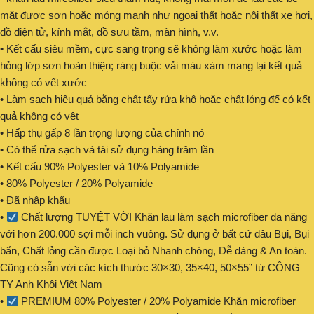
mặt được sơn hoặc mỏng manh như ngoại thất hoặc nội thất xe hơi,
đồ điện tử, kính mắt, đồ sưu tầm, màn hình, v.v.
• Kết cấu siêu mềm, cực sang trọng sẽ không làm xước hoặc làm
hỏng lớp sơn hoàn thiện; ràng buộc vải màu xám mang lại kết quả
không có vết xước
• Làm sạch hiệu quả bằng chất tẩy rửa khô hoặc chất lỏng để có kết
quả không có vệt
• Hấp thụ gấp 8 lần trọng lượng của chính nó
• Có thể rửa sạch và tái sử dụng hàng trăm lần
• Kết cấu 90% Polyester và 10% Polyamide
• 80% Polyester / 20% Polyamide
• Đã nhập khẩu
•
Chất lượng TUYỆT VỜI Khăn lau làm sạch microfiber đa năng
với hơn 200.000 sợi mỗi inch vuông. Sử dụng ở bất cứ đâu Bụi, Bụi
bẩn, Chất lỏng cần được Loại bỏ Nhanh chóng, Dễ dàng & An toàn.
Cũng có sẵn với các kích thước 30×30, 35×40, 50×55” từ CÔNG
TY Anh Khôi Việt Nam
•
PREMIUM 80% Polyester / 20% Polyamide Khăn microfiber