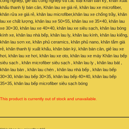
công nghiệp, giẻ lau công nghiệp và các loại khăn bán ký, khăn xuất
khẩu thanh lý bán cân, Khăn lau xe giá rẻ, khăn lau xe microfiber,
khăn rửa xe giá rẻ, khăn lau microfiber,khăn lau xe chống trầy, khăn
lau xe chất lượng, khăn lau xe 50×55, khăn lau xe 35×40, khăn lau
xe 30×30, khăn lau xe 40×40, khăn lau xe siêu sạch, khăn lau bóng
kính xe, khăn lau nhà bếp, khăn lau ly, khăn lau kính, khăn lau kiếng,
khăn lau sơn xe, khăn phủ ceramics, khăn phủ nano, khăn tắm giá
rẻ, khăn thanh lý xuất khẩu, khăn bán ký, khăn bán cân, giẻ lau xe
hơi, khăn lau xe hơi, khăn lau xe oto, khăn lau xe máy Khăn lau bếp
siêu sạch , khăn microfiber siêu sạch , khăn lau ly , khăn lau bát ,
khăn lau bàn , khăn lau chén , khăn lau nhà bếp , khăn lau bếp
30×30, khăn lau bếp 30×35, khăn lau bếp 40×40, khăn lau bếp
35×35, khăn lau bếp microfiber siêu sạch bóng
This product is currently out of stock and unavailable.