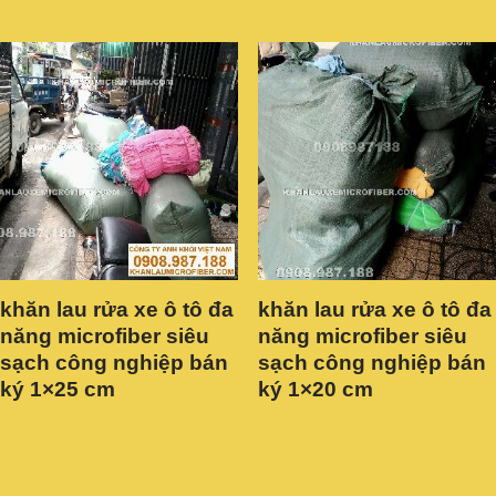
khăn lau rửa xe ô tô đa
khăn lau rửa xe ô tô đa
năng microfiber siêu
năng microfiber siêu
sạch công nghiệp bán
sạch công nghiệp bán
ký 1×25 cm
ký 1×20 cm