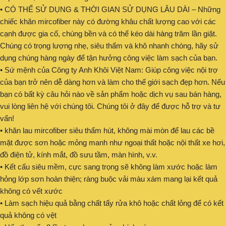
• CÓ THỂ SỬ DỤNG & THỜI GIAN SỬ DỤNG LÂU DÀI – Những
chiếc khăn mircofiber này có đường khâu chất lượng cao với các
cạnh được gia cố, chúng bền và có thể kéo dài hàng trăm lần giặt.
Chúng có trọng lượng nhẹ, siêu thấm và khô nhanh chóng, hãy sử
dụng chúng hàng ngày để tận hưởng công việc làm sạch của bạn.
• Sứ mệnh của Công ty Anh Khôi Việt Nam: Giúp công việc nội trợ
của bạn trở nên dễ dàng hơn và làm cho thế giới sạch đẹp hơn. Nếu
bạn có bất kỳ câu hỏi nào về sản phẩm hoặc dịch vụ sau bán hàng,
vui lòng liên hệ với chúng tôi. Chúng tôi ở đây để được hỗ trợ và tư
vấn!
• khăn lau mircofiber siêu thấm hút, không mài mòn để lau các bề
mặt được sơn hoặc mỏng manh như ngoại thất hoặc nội thất xe hơi,
đồ điện tử, kính mắt, đồ sưu tầm, màn hình, v.v.
• Kết cấu siêu mềm, cực sang trọng sẽ không làm xước hoặc làm
hỏng lớp sơn hoàn thiện; ràng buộc vải màu xám mang lại kết quả
không có vết xước
• Làm sạch hiệu quả bằng chất tẩy rửa khô hoặc chất lỏng để có kết
quả không có vệt