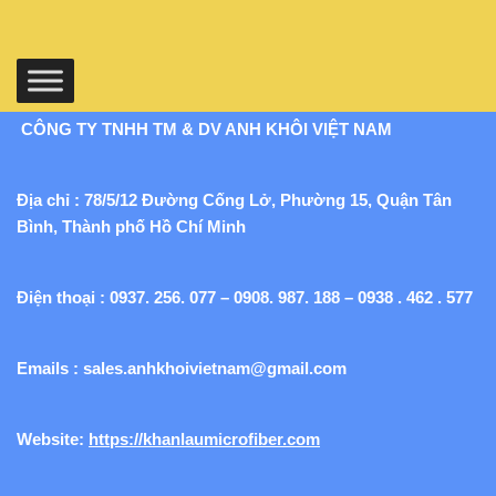
CÔNG TY TNHH TM & DV ANH KHÔI VIỆT NAM
Địa chỉ : 78/5/12 Đường Cống Lở, Phường 15, Quận Tân
Bình, Thành phố Hồ Chí Minh
Điện thoại : 0937. 256. 077 – 0908. 987. 188 – 0938 . 462 . 577
Emails :
sales.anhkhoivietnam@gmail.com
Website:
https://khanlaumicrofiber.com