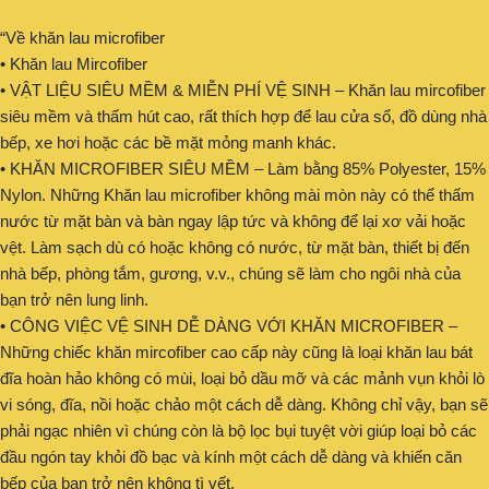
“Về khăn lau microfiber
• Khăn lau Mircofiber
• VẬT LIỆU SIÊU MỀM & MIỄN PHÍ VỆ SINH – Khăn lau mircofiber
siêu mềm và thấm hút cao, rất thích hợp để lau cửa sổ, đồ dùng nhà
bếp, xe hơi hoặc các bề mặt mỏng manh khác.
• KHĂN MICROFIBER SIÊU MỀM – Làm bằng 85% Polyester, 15%
Nylon. Những Khăn lau microfiber không mài mòn này có thể thấm
nước từ mặt bàn và bàn ngay lập tức và không để lại xơ vải hoặc
vệt. Làm sạch dù có hoặc không có nước, từ mặt bàn, thiết bị đến
nhà bếp, phòng tắm, gương, v.v., chúng sẽ làm cho ngôi nhà của
bạn trở nên lung linh.
• CÔNG VIỆC VỆ SINH DỄ DÀNG VỚI KHĂN MICROFIBER –
Những chiếc khăn mircofiber cao cấp này cũng là loại khăn lau bát
đĩa hoàn hảo không có mùi, loại bỏ dầu mỡ và các mảnh vụn khỏi lò
vi sóng, đĩa, nồi hoặc chảo một cách dễ dàng. Không chỉ vậy, bạn sẽ
phải ngạc nhiên vì chúng còn là bộ lọc bụi tuyệt vời giúp loại bỏ các
đầu ngón tay khỏi đồ bạc và kính một cách dễ dàng và khiến căn
bếp của bạn trở nên không tì vết.