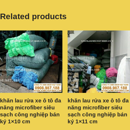
Related products
khăn lau rửa xe ô tô đa
khăn lau rửa xe ô tô đa
năng microfiber siêu
năng microfiber siêu
sạch công nghiệp bán
sạch công nghiệp bán
ký 1×10 cm
ký 1×11 cm