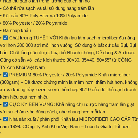
• Hấp thụ gấp 8 lần trọng lượng của chính nó
• Có thể rửa sạch và tái sử dụng hàng trăm lần
• Kết cấu 90% Polyester và 10% Polyamide
• 80% Polyester / 20% Polyamide
• Đã nhập khẩu
•
Chất lượng TUYỆT VỜI Khăn lau làm sạch microfiber đa năng
với hơn 200.000 sợi mỗi inch vuông. Sử dụng ở bất cứ đâu Bụi, Bụi
bẩn, Chất lỏng cần được Loại bỏ Nhanh chóng, Dễ dàng & An toàn.
Cũng có sẵn với các kích thước 30×30, 35×40, 50×55” từ CÔNG
TY Anh Khôi Việt Nam
•
PREMIUM 80% Polyester / 20% Polyamide Khăn microfiber
(300gsm) – Đã được chứng minh là mềm hơn, thấm hút hơn, không
xơ và không trầy xước so với hỗn hợp 90/10 của đối thủ cạnh tranh
kém hiệu quả hơn nhiều
•
CỰC KỲ BỀN VỮNG: Khả năng chịu được hàng trăm lần giặt
với sự chăm sóc đúng cách, nhẹ nhàng hơn mỗi lần
•
Nhà sản xuất / phân phối Khăn lau MICROFIBER CAO CẤP Từ
năm 1999. CÔng Ty Anh Khôi Việt Nam – Luôn là Giá trị Tốt hơn!
“