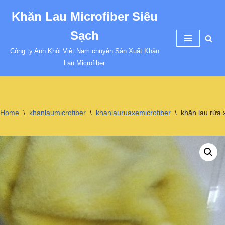
Khăn Lau Microfiber Siêu
Chuyển
Sạch
tới
nội
Công ty Anh Khôi Việt Nam chuyên Sản Xuất Khăn
dung
Lau Microfiber
Home
\
khanlaumicrofiber
\
khanlauruaxemicrofiber
\
khăn lau rửa 