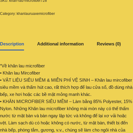
SKU:
khan-lau-microfiber728
Category:
khanlauruaxemicrofiber
Description
Additional information
Reviews (0)
“Về khăn lau microfiber
• Khăn lau Mircofiber
• VẬT LIỆU SIÊU MỀM & MIỄN PHÍ VỆ SINH – Khăn lau mircofiber
siêu mềm và thấm hút cao, rất thích hợp để lau cửa sổ, đồ dùng nhà
bếp, xe hơi hoặc các bề mặt mỏng manh khác.
• KHĂN MICROFIBER SIÊU MỀM – Làm bằng 85% Polyester, 15%
Nylon. Những Khăn lau microfiber không mài mòn này có thể thấm
nước từ mặt bàn và bàn ngay lập tức và không để lại xơ vải hoặc
vệt. Làm sạch dù có hoặc không có nước, từ mặt bàn, thiết bị đến
nhà bếp, phòng tắm, gương, v.v., chúng sẽ làm cho ngôi nhà của