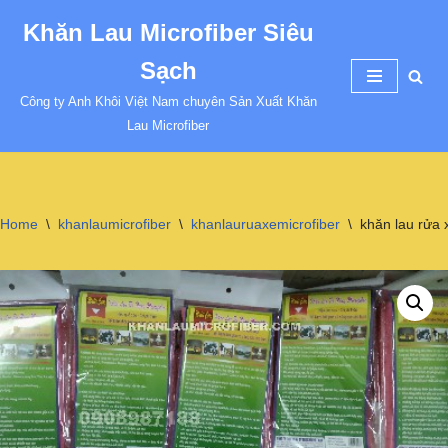
Khăn Lau Microfiber Siêu
Chuyển
Sạch
tới
nội
Công ty Anh Khôi Việt Nam chuyên Sản Xuất Khăn
dung
Lau Microfiber
Home
\
khanlaumicrofiber
\
khanlauruaxemicrofiber
\
khăn lau rửa 