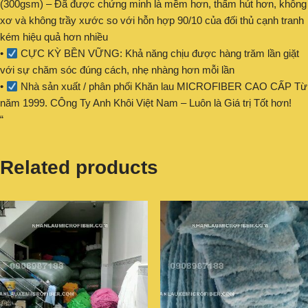
(300gsm) – Đã được chứng minh là mềm hơn, thấm hút hơn, không
xơ và không trầy xước so với hỗn hợp 90/10 của đối thủ cạnh tranh
kém hiệu quả hơn nhiều
•
CỰC KỲ BỀN VỮNG: Khả năng chịu được hàng trăm lần giặt
với sự chăm sóc đúng cách, nhẹ nhàng hơn mỗi lần
•
Nhà sản xuất / phân phối Khăn lau MICROFIBER CAO CẤP Từ
năm 1999. CÔng Ty Anh Khôi Việt Nam – Luôn là Giá trị Tốt hơn!
“
Related products