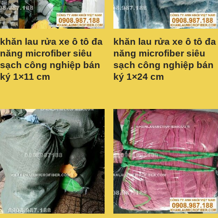
khăn lau rửa xe ô tô đa
khăn lau rửa xe ô tô đa
năng microfiber siêu
năng microfiber siêu
sạch công nghiệp bán
sạch công nghiệp bán
ký 1×11 cm
ký 1×24 cm