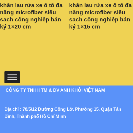
khăn lau rửa xe ô tô đa
khăn lau rửa xe ô tô đa
năng microfiber siêu
năng microfiber siêu
sạch công nghiệp bán
sạch công nghiệp bán
ký 1×20 cm
ký 1×15 cm
CÔNG TY TNHH TM & DV ANH KHÔI VIỆT NAM
Địa chỉ : 78/5/12 Đường Cống Lở, Phường 15, Quận Tân
Bình, Thành phố Hồ Chí Minh