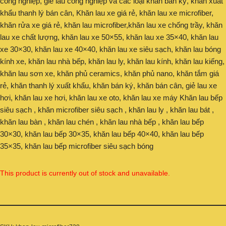
công nghiệp, giẻ lau công nghiệp và các loại khăn bán ký, khăn xuất
khẩu thanh lý bán cân, Khăn lau xe giá rẻ, khăn lau xe microfiber,
khăn rửa xe giá rẻ, khăn lau microfiber,khăn lau xe chống trầy, khăn
lau xe chất lượng, khăn lau xe 50×55, khăn lau xe 35×40, khăn lau
xe 30×30, khăn lau xe 40×40, khăn lau xe siêu sạch, khăn lau bóng
kính xe, khăn lau nhà bếp, khăn lau ly, khăn lau kính, khăn lau kiếng,
khăn lau sơn xe, khăn phủ ceramics, khăn phủ nano, khăn tắm giá
rẻ, khăn thanh lý xuất khẩu, khăn bán ký, khăn bán cân, giẻ lau xe
hơi, khăn lau xe hơi, khăn lau xe oto, khăn lau xe máy Khăn lau bếp
siêu sạch , khăn microfiber siêu sạch , khăn lau ly , khăn lau bát ,
khăn lau bàn , khăn lau chén , khăn lau nhà bếp , khăn lau bếp
30×30, khăn lau bếp 30×35, khăn lau bếp 40×40, khăn lau bếp
35×35, khăn lau bếp microfiber siêu sạch bóng
This product is currently out of stock and unavailable.