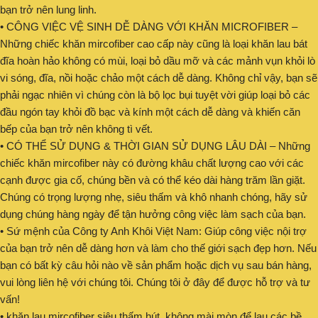
bạn trở nên lung linh.
• CÔNG VIỆC VỆ SINH DỄ DÀNG VỚI KHĂN MICROFIBER –
Những chiếc khăn mircofiber cao cấp này cũng là loại khăn lau bát
đĩa hoàn hảo không có mùi, loại bỏ dầu mỡ và các mảnh vụn khỏi lò
vi sóng, đĩa, nồi hoặc chảo một cách dễ dàng. Không chỉ vậy, bạn sẽ
phải ngạc nhiên vì chúng còn là bộ lọc bụi tuyệt vời giúp loại bỏ các
đầu ngón tay khỏi đồ bạc và kính một cách dễ dàng và khiến căn
bếp của bạn trở nên không tì vết.
• CÓ THỂ SỬ DỤNG & THỜI GIAN SỬ DỤNG LÂU DÀI – Những
chiếc khăn mircofiber này có đường khâu chất lượng cao với các
cạnh được gia cố, chúng bền và có thể kéo dài hàng trăm lần giặt.
Chúng có trọng lượng nhẹ, siêu thấm và khô nhanh chóng, hãy sử
dụng chúng hàng ngày để tận hưởng công việc làm sạch của bạn.
• Sứ mệnh của Công ty Anh Khôi Việt Nam: Giúp công việc nội trợ
của bạn trở nên dễ dàng hơn và làm cho thế giới sạch đẹp hơn. Nếu
bạn có bất kỳ câu hỏi nào về sản phẩm hoặc dịch vụ sau bán hàng,
vui lòng liên hệ với chúng tôi. Chúng tôi ở đây để được hỗ trợ và tư
vấn!
• khăn lau mircofiber siêu thấm hút, không mài mòn để lau các bề