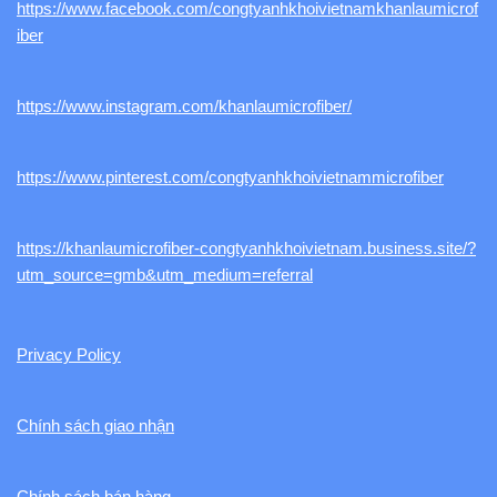
https://www.facebook.com/congtyanhkhoivietnamkhanlaumicrof
iber
https://www.instagram.com/khanlaumicrofiber/
https://www.pinterest.com/congtyanhkhoivietnammicrofiber
https://khanlaumicrofiber-congtyanhkhoivietnam.business.site/?
utm_source=gmb&utm_medium=referral
Privacy Policy
Chính sách giao nhận
Chính sách bán hàng