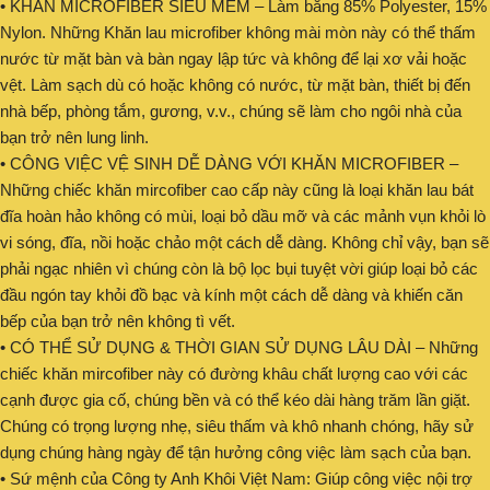
• KHĂN MICROFIBER SIÊU MỀM – Làm bằng 85% Polyester, 15%
Nylon. Những Khăn lau microfiber không mài mòn này có thể thấm
nước từ mặt bàn và bàn ngay lập tức và không để lại xơ vải hoặc
vệt. Làm sạch dù có hoặc không có nước, từ mặt bàn, thiết bị đến
nhà bếp, phòng tắm, gương, v.v., chúng sẽ làm cho ngôi nhà của
bạn trở nên lung linh.
• CÔNG VIỆC VỆ SINH DỄ DÀNG VỚI KHĂN MICROFIBER –
Những chiếc khăn mircofiber cao cấp này cũng là loại khăn lau bát
đĩa hoàn hảo không có mùi, loại bỏ dầu mỡ và các mảnh vụn khỏi lò
vi sóng, đĩa, nồi hoặc chảo một cách dễ dàng. Không chỉ vậy, bạn sẽ
phải ngạc nhiên vì chúng còn là bộ lọc bụi tuyệt vời giúp loại bỏ các
đầu ngón tay khỏi đồ bạc và kính một cách dễ dàng và khiến căn
bếp của bạn trở nên không tì vết.
• CÓ THỂ SỬ DỤNG & THỜI GIAN SỬ DỤNG LÂU DÀI – Những
chiếc khăn mircofiber này có đường khâu chất lượng cao với các
cạnh được gia cố, chúng bền và có thể kéo dài hàng trăm lần giặt.
Chúng có trọng lượng nhẹ, siêu thấm và khô nhanh chóng, hãy sử
dụng chúng hàng ngày để tận hưởng công việc làm sạch của bạn.
• Sứ mệnh của Công ty Anh Khôi Việt Nam: Giúp công việc nội trợ