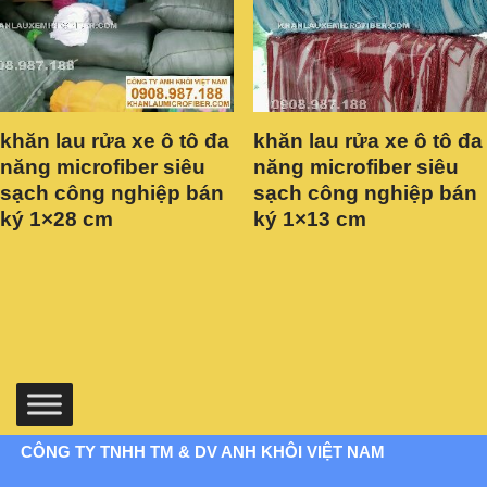
khăn lau rửa xe ô tô đa
khăn lau rửa xe ô tô đa
năng microfiber siêu
năng microfiber siêu
sạch công nghiệp bán
sạch công nghiệp bán
ký 1×28 cm
ký 1×13 cm
CÔNG TY TNHH TM & DV ANH KHÔI VIỆT NAM