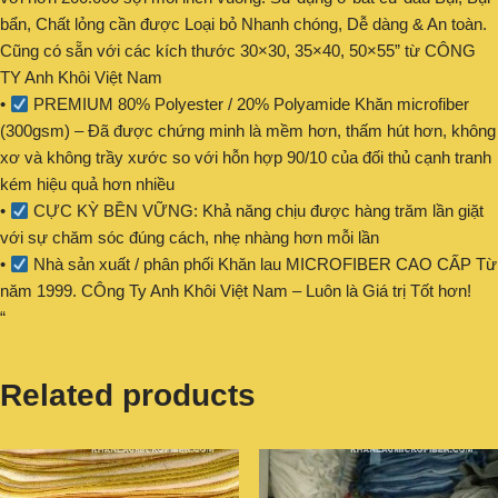
bẩn, Chất lỏng cần được Loại bỏ Nhanh chóng, Dễ dàng & An toàn.
Cũng có sẵn với các kích thước 30×30, 35×40, 50×55” từ CÔNG
TY Anh Khôi Việt Nam
•
PREMIUM 80% Polyester / 20% Polyamide Khăn microfiber
(300gsm) – Đã được chứng minh là mềm hơn, thấm hút hơn, không
xơ và không trầy xước so với hỗn hợp 90/10 của đối thủ cạnh tranh
kém hiệu quả hơn nhiều
•
CỰC KỲ BỀN VỮNG: Khả năng chịu được hàng trăm lần giặt
với sự chăm sóc đúng cách, nhẹ nhàng hơn mỗi lần
•
Nhà sản xuất / phân phối Khăn lau MICROFIBER CAO CẤP Từ
năm 1999. CÔng Ty Anh Khôi Việt Nam – Luôn là Giá trị Tốt hơn!
“
Related products