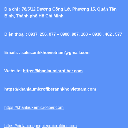
Địa chỉ : 78/5/12 Đường Cống Lở, Phường 15, Quận Tân
Bình, Thành phố Hồ Chí Minh
Điện thoại : 0937. 256. 077 – 0908. 987. 188 – 0938 . 462 . 577
Emails :
sales.anhkhoivietnam@gmail.com
Website:
https://khanlaumicrofiber.com
https://khanlaumicrofiberanhkhoivietnam.com
https://khanlauxemicrofiber.com
https://gielaucongnghiepmicrofiber.com