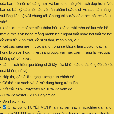
của bạn trở nên dễ dàng hơn và làm cho thế giới sạch đẹp hơn. Nếu
bạn có bất kỳ câu hỏi nào về sản phẩm hoặc dịch vụ sau bán hàng,
vui lòng liên hệ với chúng tôi. Chúng tôi ở đây để được hỗ trợ và tư
vấn!
• khăn lau mircofiber siêu thấm hút, không mài mòn để lau các bề
mặt được sơn hoặc mỏng manh như ngoại thất hoặc nội thất xe hơi,
đồ điện tử, kính mắt, đồ sưu tầm, màn hình, v.v.
• Kết cấu siêu mềm, cực sang trọng sẽ không làm xước hoặc làm
hỏng lớp sơn hoàn thiện; ràng buộc vải màu xám mang lại kết quả
không có vết xước
• Làm sạch hiệu quả bằng chất tẩy rửa khô hoặc chất lỏng để có kết
quả không có vệt
• Hấp thụ gấp 8 lần trọng lượng của chính nó
• Có thể rửa sạch và tái sử dụng hàng trăm lần
• Kết cấu 90% Polyester và 10% Polyamide
• 80% Polyester / 20% Polyamide
• Đã nhập khẩu
•
Chất lượng TUYỆT VỜI Khăn lau làm sạch microfiber đa năng
với hơn 200.000 sợi mỗi inch vuông. Sử dụng ở bất cứ đâu Bụi, Bụi