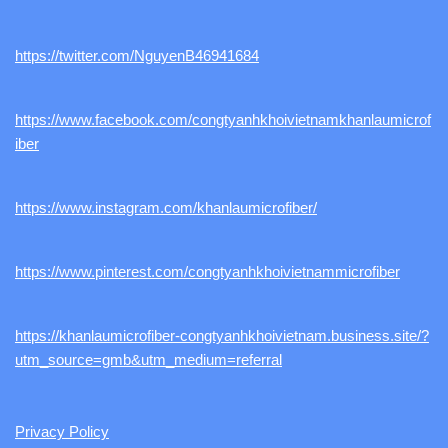
https://twitter.com/NguyenB46941684
https://www.facebook.com/congtyanhkhoivietnamkhanlaumicrof
iber
https://www.instagram.com/khanlaumicrofiber/
https://www.pinterest.com/congtyanhkhoivietnammicrofiber
https://khanlaumicrofiber-congtyanhkhoivietnam.business.site/?
utm_source=gmb&utm_medium=referral
Privacy Policy