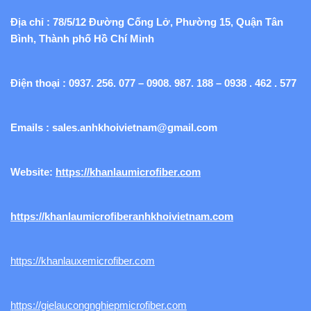
Địa chỉ : 78/5/12 Đường Cống Lở, Phường 15, Quận Tân
Bình, Thành phố Hồ Chí Minh
Điện thoại : 0937. 256. 077 – 0908. 987. 188 – 0938 . 462 . 577
Emails :
sales.anhkhoivietnam@gmail.com
Website:
https://khanlaumicrofiber.com
https://khanlaumicrofiberanhkhoivietnam.com
https://khanlauxemicrofiber.com
https://gielaucongnghiepmicrofiber.com