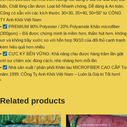
bẩn, Chất lỏng cần được Loại bỏ Nhanh chóng, Dễ dàng & An toàn.
Cũng có sẵn với các kích thước 30×30, 35×40, 50×55” từ CÔNG
TY Anh Khôi Việt Nam
•
PREMIUM 80% Polyester / 20% Polyamide Khăn microfiber
(300gsm) – Đã được chứng minh là mềm hơn, thấm hút hơn, không
xơ và không trầy xước so với hỗn hợp 90/10 của đối thủ cạnh tranh
kém hiệu quả hơn nhiều
•
CỰC KỲ BỀN VỮNG: Khả năng chịu được hàng trăm lần giặt
với sự chăm sóc đúng cách, nhẹ nhàng hơn mỗi lần
•
Nhà sản xuất / phân phối Khăn lau MICROFIBER CAO CẤP Từ
năm 1999. CÔng Ty Anh Khôi Việt Nam – Luôn là Giá trị Tốt hơn!
“
Related products