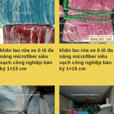
khăn lau rửa xe ô tô đa
khăn lau rửa xe ô tô đa
năng microfiber siêu
năng microfiber siêu
sạch công nghiệp bán
sạch công nghiệp bán
ký 1×13 cm
ký 1×15 cm