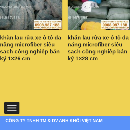
khăn lau rửa xe ô tô đa
khăn lau rửa xe ô tô đa
năng microfiber siêu
năng microfiber siêu
sạch công nghiệp bán
sạch công nghiệp bán
ký 1×26 cm
ký 1×28 cm
CÔNG TY TNHH TM & DV ANH KHÔI VIỆT NAM