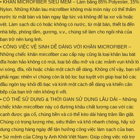
• KHĂN MICROFIBER SIÊU MỀM – Làm bằng 85% Polyester, 15%
Nylon. Những Khăn lau microfiber không mài mòn này có thể thấm
nước từ mặt bàn và bàn ngay lập tức và không để lại xơ vải hoặc
vệt. Làm sạch dù có hoặc không có nước, từ mặt bàn, thiết bị đến
nhà bếp, phòng tắm, gương, v.v., chúng sẽ làm cho ngôi nhà của
bạn trở nên lung linh.
• CÔNG VIỆC VỆ SINH DỄ DÀNG VỚI KHĂN MICROFIBER –
Những chiếc khăn mircofiber cao cấp này cũng là loại khăn lau bát
đĩa hoàn hảo không có mùi, loại bỏ dầu mỡ và các mảnh vụn khỏi lò
vi sóng, đĩa, nồi hoặc chảo một cách dễ dàng. Không chỉ vậy, bạn sẽ
phải ngạc nhiên vì chúng còn là bộ lọc bụi tuyệt vời giúp loại bỏ các
đầu ngón tay khỏi đồ bạc và kính một cách dễ dàng và khiến căn
bếp của bạn trở nên không tì vết.
• CÓ THỂ SỬ DỤNG & THỜI GIAN SỬ DỤNG LÂU DÀI – Những
chiếc khăn mircofiber này có đường khâu chất lượng cao với các
cạnh được gia cố, chúng bền và có thể kéo dài hàng trăm lần giặt.
Chúng có trọng lượng nhẹ, siêu thấm và khô nhanh chóng, hãy sử
dụng chúng hàng ngày để tận hưởng công việc làm sạch của bạn.
• Sứ mệnh của Công ty Anh Khôi Việt Nam: Giúp công việc nội trợ