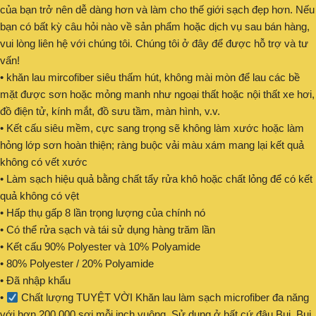
của bạn trở nên dễ dàng hơn và làm cho thế giới sạch đẹp hơn. Nếu
bạn có bất kỳ câu hỏi nào về sản phẩm hoặc dịch vụ sau bán hàng,
vui lòng liên hệ với chúng tôi. Chúng tôi ở đây để được hỗ trợ và tư
vấn!
• khăn lau mircofiber siêu thấm hút, không mài mòn để lau các bề
mặt được sơn hoặc mỏng manh như ngoại thất hoặc nội thất xe hơi,
đồ điện tử, kính mắt, đồ sưu tầm, màn hình, v.v.
• Kết cấu siêu mềm, cực sang trọng sẽ không làm xước hoặc làm
hỏng lớp sơn hoàn thiện; ràng buộc vải màu xám mang lại kết quả
không có vết xước
• Làm sạch hiệu quả bằng chất tẩy rửa khô hoặc chất lỏng để có kết
quả không có vệt
• Hấp thụ gấp 8 lần trọng lượng của chính nó
• Có thể rửa sạch và tái sử dụng hàng trăm lần
• Kết cấu 90% Polyester và 10% Polyamide
• 80% Polyester / 20% Polyamide
• Đã nhập khẩu
•
Chất lượng TUYỆT VỜI Khăn lau làm sạch microfiber đa năng
với hơn 200.000 sợi mỗi inch vuông. Sử dụng ở bất cứ đâu Bụi, Bụi