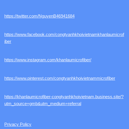
https://twitter.com/NguyenB46941684
https://www.facebook.com/congtyanhkhoivietnamkhanlaumicrof
iber
https://www.instagram.com/khanlaumicrofiber/
https://www.pinterest.com/congtyanhkhoivietnammicrofiber
https://khanlaumicrofiber-congtyanhkhoivietnam.business.site/?
utm_source=gmb&utm_medium=referral
Privacy Policy