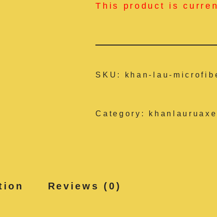
This product is curre
SKU:
khan-lau-microfib
Category:
khanlauruaxe
tion
Reviews (0)