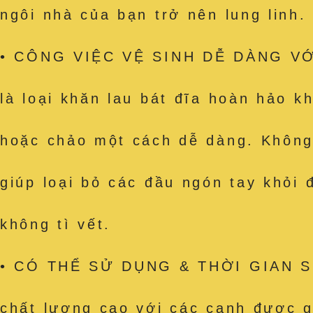
ngôi nhà của bạn trở nên lung linh.
• CÔNG VIỆC VỆ SINH DỄ DÀNG VỚI
là loại khăn lau bát đĩa hoàn hảo k
hoặc chảo một cách dễ dàng. Không c
giúp loại bỏ các đầu ngón tay khỏi
không tì vết.
• CÓ THỂ SỬ DỤNG & THỜI GIAN SỬ
chất lượng cao với các cạnh được g