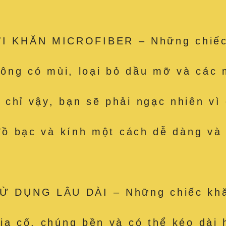
 KHĂN MICROFIBER – Những chiếc k
hông có mùi, loại bỏ dầu mỡ và các m
hỉ vậy, bạn sẽ phải ngạc nhiên vì c
 đồ bạc và kính một cách dễ dàng và
 DỤNG LÂU DÀI – Những chiếc khăn
ia cố, chúng bền và có thể kéo dài 