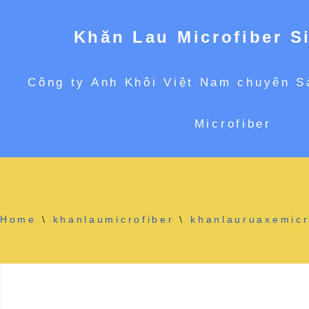
Khăn Lau Microfiber S
Chuyển
Công ty Anh Khôi Việt Nam chuyên S
tới
Microfiber
nội
dung
Home
\
khanlaumicrofiber
\
khanlauruaxemicr