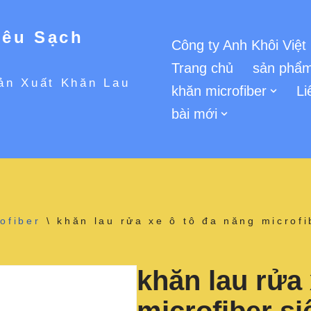
iêu Sạch
Công ty Anh Khôi Việt
Trang chủ
sản phẩm
ản Xuất Khăn Lau
khăn microfiber
Li
bài mới
ofiber
\
khăn lau rửa xe ô tô đa năng microf
khăn lau rửa 