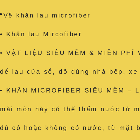
“Về khăn lau microfiber
• Khăn lau Mircofiber
• VẬT LIỆU SIÊU MỀM & MIỄN PHÍ VỆ
để lau cửa sổ, đồ dùng nhà bếp, x
• KHĂN MICROFIBER SIÊU MỀM – Làm
mài mòn này có thể thấm nước từ mặ
dù có hoặc không có nước, từ mặt b