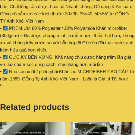
bẩn, Chất lỏng cần được Loại bỏ Nhanh chóng, Dễ dàng & An toàn.
Cũng có sẵn với các kích thước 30×30, 35×40, 50×55” từ CÔNG
TY Anh Khôi Việt Nam
•
PREMIUM 80% Polyester / 20% Polyamide Khăn microfiber
(300gsm) – Đã được chứng minh là mềm hơn, thấm hút hơn, không
xơ và không trầy xước so với hỗn hợp 90/10 của đối thủ cạnh tranh
kém hiệu quả hơn nhiều
•
CỰC KỲ BỀN VỮNG: Khả năng chịu được hàng trăm lần giặt
với sự chăm sóc đúng cách, nhẹ nhàng hơn mỗi lần
•
Nhà sản xuất / phân phối Khăn lau MICROFIBER CAO CẤP Từ
năm 1999. CÔng Ty Anh Khôi Việt Nam – Luôn là Giá trị Tốt hơn!
“
Related products