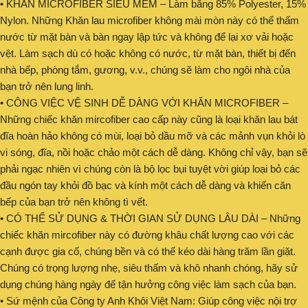
• KHĂN MICROFIBER SIÊU MỀM – Làm bằng 85% Polyester, 15%
Nylon. Những Khăn lau microfiber không mài mòn này có thể thấm
nước từ mặt bàn và bàn ngay lập tức và không để lại xơ vải hoặc
vệt. Làm sạch dù có hoặc không có nước, từ mặt bàn, thiết bị đến
nhà bếp, phòng tắm, gương, v.v., chúng sẽ làm cho ngôi nhà của
bạn trở nên lung linh.
• CÔNG VIỆC VỆ SINH DỄ DÀNG VỚI KHĂN MICROFIBER –
Những chiếc khăn mircofiber cao cấp này cũng là loại khăn lau bát
đĩa hoàn hảo không có mùi, loại bỏ dầu mỡ và các mảnh vụn khỏi lò
vi sóng, đĩa, nồi hoặc chảo một cách dễ dàng. Không chỉ vậy, bạn sẽ
phải ngạc nhiên vì chúng còn là bộ lọc bụi tuyệt vời giúp loại bỏ các
đầu ngón tay khỏi đồ bạc và kính một cách dễ dàng và khiến căn
bếp của bạn trở nên không tì vết.
• CÓ THỂ SỬ DỤNG & THỜI GIAN SỬ DỤNG LÂU DÀI – Những
chiếc khăn mircofiber này có đường khâu chất lượng cao với các
cạnh được gia cố, chúng bền và có thể kéo dài hàng trăm lần giặt.
Chúng có trọng lượng nhẹ, siêu thấm và khô nhanh chóng, hãy sử
dụng chúng hàng ngày để tận hưởng công việc làm sạch của bạn.
• Sứ mệnh của Công ty Anh Khôi Việt Nam: Giúp công việc nội trợ