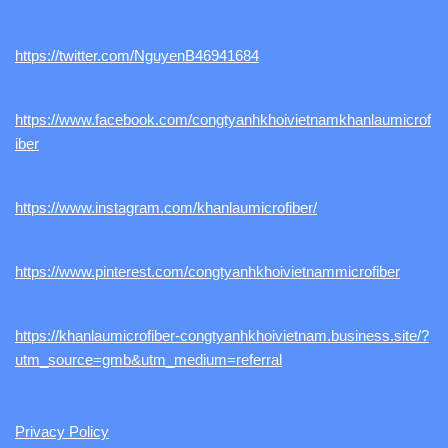
https://twitter.com/NguyenB46941684
https://www.facebook.com/congtyanhkhoivietnamkhanlaumicrof
iber
https://www.instagram.com/khanlaumicrofiber/
https://www.pinterest.com/congtyanhkhoivietnammicrofiber
https://khanlaumicrofiber-congtyanhkhoivietnam.business.site/?
utm_source=gmb&utm_medium=referral
Privacy Policy