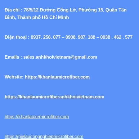
Địa chỉ : 78/5/12 Đường Cống Lở, Phường 15, Quận Tân
Bình, Thành phố Hồ Chí Minh
Điện thoại : 0937. 256. 077 – 0908. 987. 188 – 0938 . 462 . 577
Emails :
sales.anhkhoivietnam@gmail.com
Website:
https://khanlaumicrofiber.com
https://khanlaumicrofiberanhkhoivietnam.com
https://khanlauxemicrofiber.com
https://gielaucongnghiepmicrofiber.com