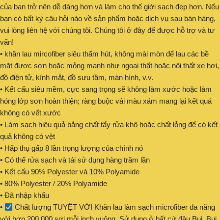
của bạn trở nên dễ dàng hơn và làm cho thế giới sạch đẹp hơn. Nếu
bạn có bất kỳ câu hỏi nào về sản phẩm hoặc dịch vụ sau bán hàng,
vui lòng liên hệ với chúng tôi. Chúng tôi ở đây để được hỗ trợ và tư
vấn!
• khăn lau mircofiber siêu thấm hút, không mài mòn để lau các bề
mặt được sơn hoặc mỏng manh như ngoại thất hoặc nội thất xe hơi,
đồ điện tử, kính mắt, đồ sưu tầm, màn hình, v.v.
• Kết cấu siêu mềm, cực sang trọng sẽ không làm xước hoặc làm
hỏng lớp sơn hoàn thiện; ràng buộc vải màu xám mang lại kết quả
không có vết xước
• Làm sạch hiệu quả bằng chất tẩy rửa khô hoặc chất lỏng để có kết
quả không có vệt
• Hấp thụ gấp 8 lần trọng lượng của chính nó
• Có thể rửa sạch và tái sử dụng hàng trăm lần
• Kết cấu 90% Polyester và 10% Polyamide
• 80% Polyester / 20% Polyamide
• Đã nhập khẩu
•
Chất lượng TUYỆT VỜI Khăn lau làm sạch microfiber đa năng
với hơn 200.000 sợi mỗi inch vuông. Sử dụng ở bất cứ đâu Bụi, Bụi