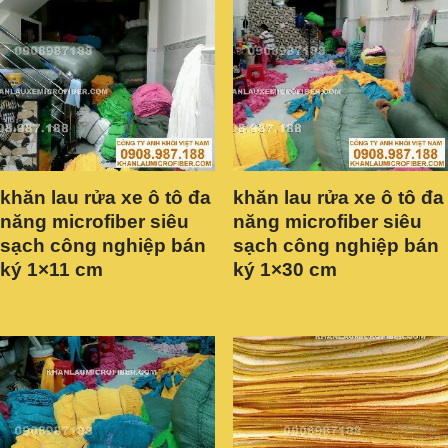
khăn lau rửa xe ô tô đa
khăn lau rửa xe ô tô đa
năng microfiber siêu
năng microfiber siêu
sạch công nghiệp bán
sạch công nghiệp bán
ký 1×11 cm
ký 1×30 cm