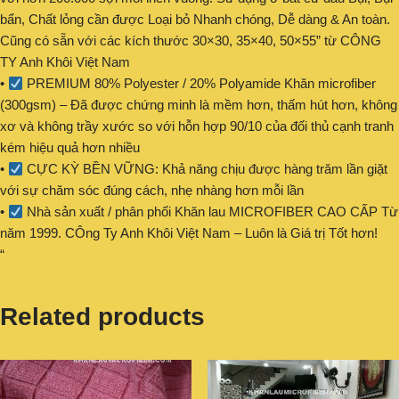
bẩn, Chất lỏng cần được Loại bỏ Nhanh chóng, Dễ dàng & An toàn.
Cũng có sẵn với các kích thước 30×30, 35×40, 50×55” từ CÔNG
TY Anh Khôi Việt Nam
•
PREMIUM 80% Polyester / 20% Polyamide Khăn microfiber
(300gsm) – Đã được chứng minh là mềm hơn, thấm hút hơn, không
xơ và không trầy xước so với hỗn hợp 90/10 của đối thủ cạnh tranh
kém hiệu quả hơn nhiều
•
CỰC KỲ BỀN VỮNG: Khả năng chịu được hàng trăm lần giặt
với sự chăm sóc đúng cách, nhẹ nhàng hơn mỗi lần
•
Nhà sản xuất / phân phối Khăn lau MICROFIBER CAO CẤP Từ
năm 1999. CÔng Ty Anh Khôi Việt Nam – Luôn là Giá trị Tốt hơn!
“
Related products