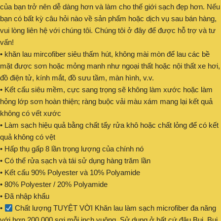
của bạn trở nên dễ dàng hơn và làm cho thế giới sạch đẹp hơn. Nếu
bạn có bất kỳ câu hỏi nào về sản phẩm hoặc dịch vụ sau bán hàng,
vui lòng liên hệ với chúng tôi. Chúng tôi ở đây để được hỗ trợ và tư
vấn!
• khăn lau mircofiber siêu thấm hút, không mài mòn để lau các bề
mặt được sơn hoặc mỏng manh như ngoại thất hoặc nội thất xe hơi,
đồ điện tử, kính mắt, đồ sưu tầm, màn hình, v.v.
• Kết cấu siêu mềm, cực sang trọng sẽ không làm xước hoặc làm
hỏng lớp sơn hoàn thiện; ràng buộc vải màu xám mang lại kết quả
không có vết xước
• Làm sạch hiệu quả bằng chất tẩy rửa khô hoặc chất lỏng để có kết
quả không có vệt
• Hấp thụ gấp 8 lần trọng lượng của chính nó
• Có thể rửa sạch và tái sử dụng hàng trăm lần
• Kết cấu 90% Polyester và 10% Polyamide
• 80% Polyester / 20% Polyamide
• Đã nhập khẩu
•
Chất lượng TUYỆT VỜI Khăn lau làm sạch microfiber đa năng
với hơn 200.000 sợi mỗi inch vuông. Sử dụng ở bất cứ đâu Bụi, Bụi