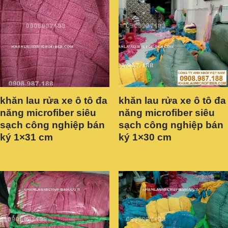
khăn lau rửa xe ô tô đa
khăn lau rửa xe ô tô đa
năng microfiber siêu
năng microfiber siêu
sạch công nghiệp bán
sạch công nghiệp bán
ký 1×31 cm
ký 1×30 cm