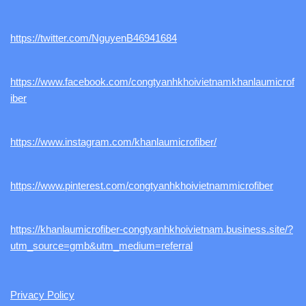
https://twitter.com/NguyenB46941684
https://www.facebook.com/congtyanhkhoivietnamkhanlaumicrof
iber
https://www.instagram.com/khanlaumicrofiber/
https://www.pinterest.com/congtyanhkhoivietnammicrofiber
https://khanlaumicrofiber-congtyanhkhoivietnam.business.site/?
utm_source=gmb&utm_medium=referral
Privacy Policy