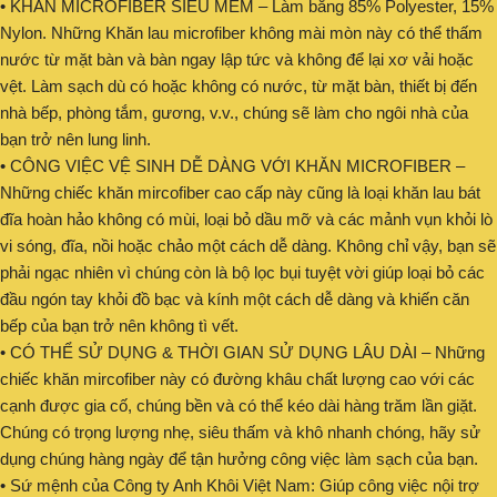
• KHĂN MICROFIBER SIÊU MỀM – Làm bằng 85% Polyester, 15%
Nylon. Những Khăn lau microfiber không mài mòn này có thể thấm
nước từ mặt bàn và bàn ngay lập tức và không để lại xơ vải hoặc
vệt. Làm sạch dù có hoặc không có nước, từ mặt bàn, thiết bị đến
nhà bếp, phòng tắm, gương, v.v., chúng sẽ làm cho ngôi nhà của
bạn trở nên lung linh.
• CÔNG VIỆC VỆ SINH DỄ DÀNG VỚI KHĂN MICROFIBER –
Những chiếc khăn mircofiber cao cấp này cũng là loại khăn lau bát
đĩa hoàn hảo không có mùi, loại bỏ dầu mỡ và các mảnh vụn khỏi lò
vi sóng, đĩa, nồi hoặc chảo một cách dễ dàng. Không chỉ vậy, bạn sẽ
phải ngạc nhiên vì chúng còn là bộ lọc bụi tuyệt vời giúp loại bỏ các
đầu ngón tay khỏi đồ bạc và kính một cách dễ dàng và khiến căn
bếp của bạn trở nên không tì vết.
• CÓ THỂ SỬ DỤNG & THỜI GIAN SỬ DỤNG LÂU DÀI – Những
chiếc khăn mircofiber này có đường khâu chất lượng cao với các
cạnh được gia cố, chúng bền và có thể kéo dài hàng trăm lần giặt.
Chúng có trọng lượng nhẹ, siêu thấm và khô nhanh chóng, hãy sử
dụng chúng hàng ngày để tận hưởng công việc làm sạch của bạn.
• Sứ mệnh của Công ty Anh Khôi Việt Nam: Giúp công việc nội trợ