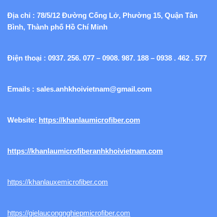
Địa chỉ : 78/5/12 Đường Cống Lở, Phường 15, Quận Tân
Bình, Thành phố Hồ Chí Minh
Điện thoại : 0937. 256. 077 – 0908. 987. 188 – 0938 . 462 . 577
Emails :
sales.anhkhoivietnam@gmail.com
Website:
https://khanlaumicrofiber.com
https://khanlaumicrofiberanhkhoivietnam.com
https://khanlauxemicrofiber.com
https://gielaucongnghiepmicrofiber.com