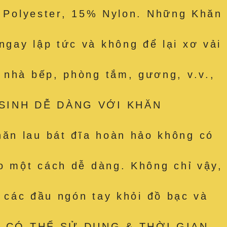
olyester, 15% Nylon. Những Khăn
gay lập tức và không để lại xơ vải
 nhà bếp, phòng tắm, gương, v.v.,
VỆ SINH DỄ DÀNG VỚI KHĂN
hăn lau bát đĩa hoàn hảo không có
ảo một cách dễ dàng. Không chỉ vậy,
ỏ các đầu ngón tay khỏi đồ bạc và
t. • CÓ THỂ SỬ DỤNG & THỜI GIAN