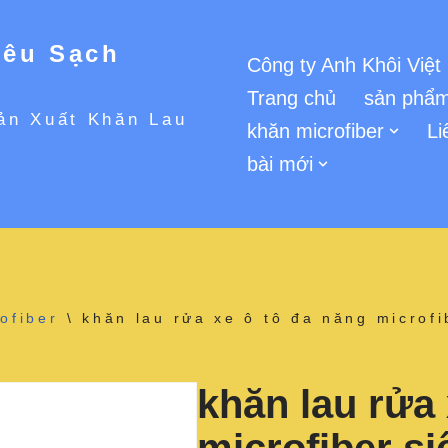
iêu Sạch
Công ty Anh Khôi Việt
Trang chủ
sản phẩm
ản Xuất Khăn Lau
khăn microfiber
Li
bài mới
ofiber
\
khăn lau rửa xe ô tô đa năng microf
khăn lau rửa 