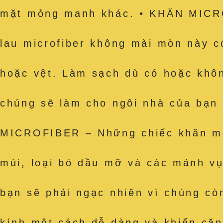
mặt mỏng manh khác. • KHĂN MICR
lau microfiber không mài mòn này c
hoặc vệt. Làm sạch dù có hoặc khôn
chúng sẽ làm cho ngôi nhà của bạ
MICROFIBER – Những chiếc khăn mir
mùi, loại bỏ dầu mỡ và các mảnh vụ
bạn sẽ phải ngạc nhiên vì chúng còn
kính một cách dễ dàng và khiến că