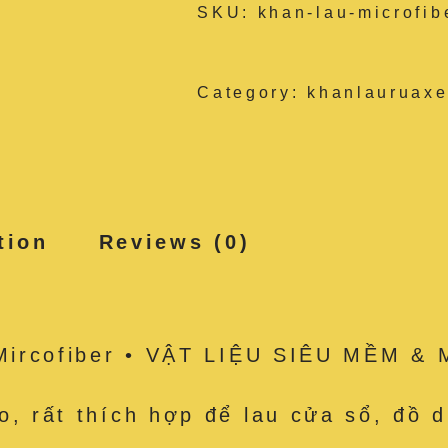
SKU:
khan-lau-microfi
Category:
khanlauruaxe
tion
Reviews (0)
u Mircofiber • VẬT LIỆU SIÊU MỀM &
o, rất thích hợp để lau cửa sổ, đồ 