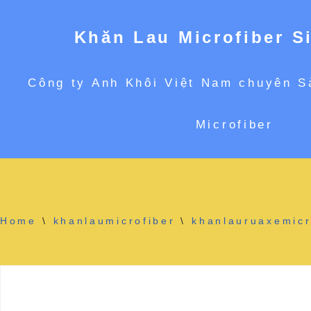
Khăn Lau Microfiber S
Chuyển
Công ty Anh Khôi Việt Nam chuyên S
tới
Microfiber
nội
dung
Home
\
khanlaumicrofiber
\
khanlauruaxemicr