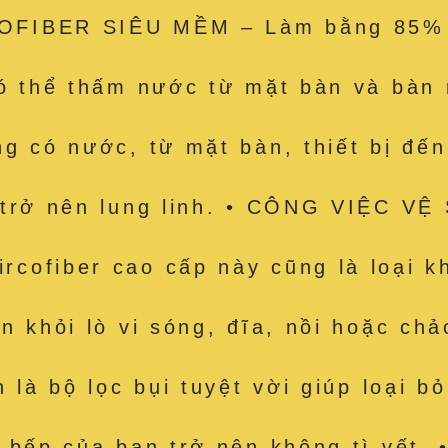
OFIBER SIÊU MỀM – Làm bằng 85% P
ó thể thấm nước từ mặt bàn và bàn n
g có nước, từ mặt bàn, thiết bị đến
n trở nên lung linh. • CÔNG VIỆC 
cofiber cao cấp này cũng là loại k
n khỏi lò vi sóng, đĩa, nồi hoặc ch
 là bộ lọc bụi tuyệt vời giúp loại b
n bếp của bạn trở nên không tì vế