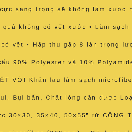
 cực sang trọng sẽ không làm xước 
 quả không có vết xước • Làm sạch 
 có vệt • Hấp thụ gấp 8 lần trọng l
 cấu 90% Polyester và 10% Polyamid
T VỜI Khăn lau làm sạch microfibe
ụi, Bụi bẩn, Chất lỏng cần được Lo
ước 30×30, 35×40, 50×55” từ CÔNG 