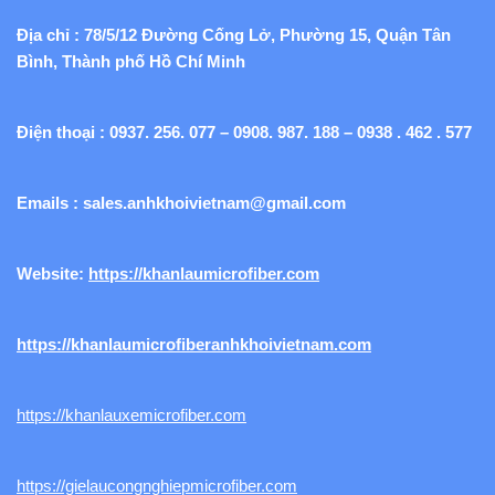
Địa chỉ : 78/5/12 Đường Cống Lở, Phường 15, Quận Tân
Bình, Thành phố Hồ Chí Minh
Điện thoại : 0937. 256. 077 – 0908. 987. 188 – 0938 . 462 . 577
Emails :
sales.anhkhoivietnam@gmail.com
Website:
https://khanlaumicrofiber.com
https://khanlaumicrofiberanhkhoivietnam.com
https://khanlauxemicrofiber.com
https://gielaucongnghiepmicrofiber.com