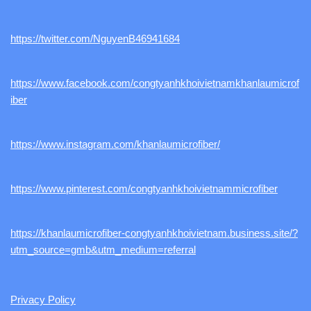
https://twitter.com/NguyenB46941684
https://www.facebook.com/congtyanhkhoivietnamkhanlaumicrof
iber
https://www.instagram.com/khanlaumicrofiber/
https://www.pinterest.com/congtyanhkhoivietnammicrofiber
https://khanlaumicrofiber-congtyanhkhoivietnam.business.site/?
utm_source=gmb&utm_medium=referral
Privacy Policy