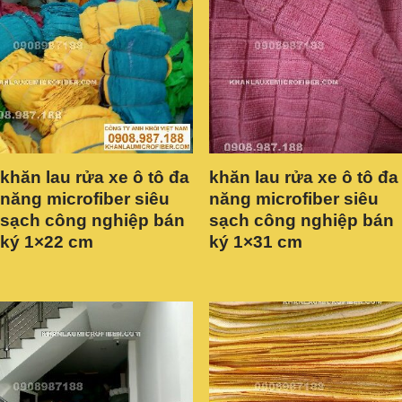
khăn lau rửa xe ô tô đa
khăn lau rửa xe ô tô đa
năng microfiber siêu
năng microfiber siêu
sạch công nghiệp bán
sạch công nghiệp bán
ký 1×22 cm
ký 1×31 cm