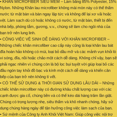
• KHĂN MICROFIBER SIÊU MỀM – Làm bằng 85% Polyester, 15%
Nylon. Những Khăn lau microfiber không mài mòn này có thể thấm
nước từ mặt bàn và bàn ngay lập tức và không để lại xơ vải hoặc
vệt. Làm sạch dù có hoặc không có nước, từ mặt bàn, thiết bị đến
nhà bếp, phòng tắm, gương, v.v., chúng sẽ làm cho ngôi nhà của
bạn trở nên lung linh.
• CÔNG VIỆC VỆ SINH DỄ DÀNG VỚI KHĂN MICROFIBER –
Những chiếc khăn mircofiber cao cấp này cũng là loại khăn lau bát
đĩa hoàn hảo không có mùi, loại bỏ dầu mỡ và các mảnh vụn khỏi lò
vi sóng, đĩa, nồi hoặc chảo một cách dễ dàng. Không chỉ vậy, bạn sẽ
phải ngạc nhiên vì chúng còn là bộ lọc bụi tuyệt vời giúp loại bỏ các
đầu ngón tay khỏi đồ bạc và kính một cách dễ dàng và khiến căn
bếp của bạn trở nên không tì vết.
• CÓ THỂ SỬ DỤNG & THỜI GIAN SỬ DỤNG LÂU DÀI – Những
chiếc khăn mircofiber này có đường khâu chất lượng cao với các
cạnh được gia cố, chúng bền và có thể kéo dài hàng trăm lần giặt.
Chúng có trọng lượng nhẹ, siêu thấm và khô nhanh chóng, hãy sử
dụng chúng hàng ngày để tận hưởng công việc làm sạch của bạn.
• Sứ mệnh của Công ty Anh Khôi Việt Nam: Giúp công việc nội trợ