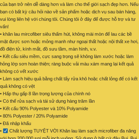
của bạn trở nên dễ dàng hơn và làm cho thế giới sạch đẹp hơn. Nếu
bạn có bất kỳ câu hỏi nào về sản phẩm hoặc dịch vụ sau bán hàng,
vui lòng liên hệ với chúng tôi. Chúng tôi ở đây để được hỗ trợ và tư
vấn!
• khăn lau mircofiber siêu thấm hút, không mài mòn để lau các bề
mặt được sơn hoặc mỏng manh như ngoại thất hoặc nội thất xe hơi,
đồ điện tử, kính mắt, đồ sưu tầm, màn hình, v.v.
• Kết cấu siêu mềm, cực sang trọng sẽ không làm xước hoặc làm
hỏng lớp sơn hoàn thiện; ràng buộc vải màu xám mang lại kết quả
không có vết xước
• Làm sạch hiệu quả bằng chất tẩy rửa khô hoặc chất lỏng để có kết
quả không có vệt
• Hấp thụ gấp 8 lần trọng lượng của chính nó
• Có thể rửa sạch và tái sử dụng hàng trăm lần
• Kết cấu 90% Polyester và 10% Polyamide
• 80% Polyester / 20% Polyamide
• Đã nhập khẩu
•
Chất lượng TUYỆT VỜI Khăn lau làm sạch microfiber đa năng
với hơn 200.000 sợi mỗi inch vuông. Sử dụng ở bất cứ đâu Bụi, Bụi