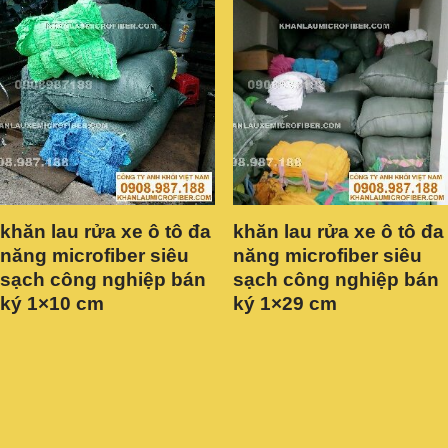
khăn lau rửa xe ô tô đa
khăn lau rửa xe ô tô đa
năng microfiber siêu
năng microfiber siêu
sạch công nghiệp bán
sạch công nghiệp bán
ký 1×10 cm
ký 1×29 cm