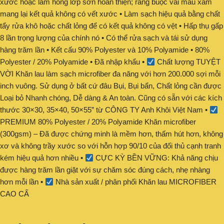
xước hoặc làm hỏng lớp sơn hoàn thiện; ràng buộc vải màu xám
mang lại kết quả không có vết xước • Làm sạch hiệu quả bằng chất
tẩy rửa khô hoặc chất lỏng để có kết quả không có vệt • Hấp thụ gấp
8 lần trọng lượng của chính nó • Có thể rửa sạch và tái sử dụng
hàng trăm lần • Kết cấu 90% Polyester và 10% Polyamide • 80%
Polyester / 20% Polyamide • Đã nhập khẩu •
Chất lượng TUYỆT
VỜI Khăn lau làm sạch microfiber đa năng với hơn 200.000 sợi mỗi
inch vuông. Sử dụng ở bất cứ đâu Bụi, Bụi bẩn, Chất lỏng cần được
Loại bỏ Nhanh chóng, Dễ dàng & An toàn. Cũng có sẵn với các kích
thước 30×30, 35×40, 50×55” từ CÔNG TY Anh Khôi Việt Nam •
PREMIUM 80% Polyester / 20% Polyamide Khăn microfiber
(300gsm) – Đã được chứng minh là mềm hơn, thấm hút hơn, không
xơ và không trầy xước so với hỗn hợp 90/10 của đối thủ cạnh tranh
kém hiệu quả hơn nhiều •
CỰC KỲ BỀN VỮNG: Khả năng chịu
được hàng trăm lần giặt với sự chăm sóc đúng cách, nhẹ nhàng
hơn mỗi lần •
Nhà sản xuất / phân phối Khăn lau MICROFIBER
CAO CẤ