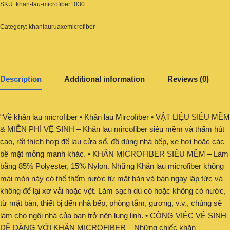
SKU:
khan-lau-microfiber1030
Category:
khanlauruaxemicrofiber
Description
Additional information
Reviews (0)
“Về khăn lau microfiber • Khăn lau Mircofiber • VẬT LIỆU SIÊU MỀM
& MIỄN PHÍ VỆ SINH – Khăn lau mircofiber siêu mềm và thấm hút
cao, rất thích hợp để lau cửa sổ, đồ dùng nhà bếp, xe hơi hoặc các
bề mặt mỏng manh khác. • KHĂN MICROFIBER SIÊU MỀM – Làm
bằng 85% Polyester, 15% Nylon. Những Khăn lau microfiber không
mài mòn này có thể thấm nước từ mặt bàn và bàn ngay lập tức và
không để lại xơ vải hoặc vệt. Làm sạch dù có hoặc không có nước,
từ mặt bàn, thiết bị đến nhà bếp, phòng tắm, gương, v.v., chúng sẽ
làm cho ngôi nhà của bạn trở nên lung linh. • CÔNG VIỆC VỆ SINH
DỄ DÀNG VỚI KHĂN MICROFIBER – Những chiếc khăn