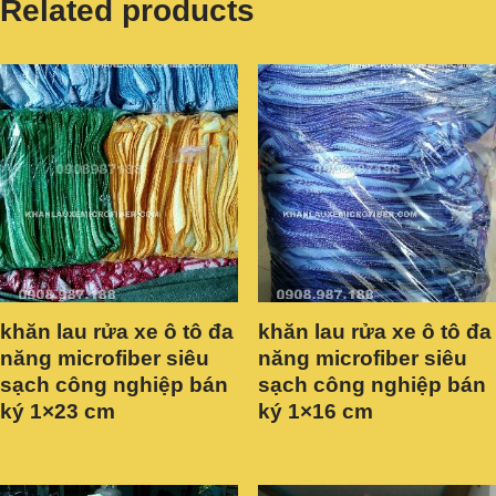
Related products
khăn lau rửa xe ô tô đa
khăn lau rửa xe ô tô đa
năng microfiber siêu
năng microfiber siêu
sạch công nghiệp bán
sạch công nghiệp bán
ký 1×23 cm
ký 1×16 cm