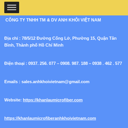
CÔNG TY TNHH TM & DV ANH KHÔI VIỆT NAM
Địa chỉ : 78/5/12 Đường Cống Lở, Phường 15, Quận Tân
Bình, Thành phố Hồ Chí Minh
Điện thoại : 0937. 256. 077 – 0908. 987. 188 – 0938 . 462 . 577
Emails :
sales.anhkhoivietnam@gmail.com
Website:
https://khanlaumicrofiber.com
https://khanlaumicrofiberanhkhoivietnam.com