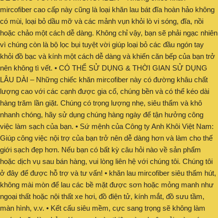
mircofiber cao cấp này cũng là loại khăn lau bát đĩa hoàn hảo không
có mùi, loại bỏ dầu mỡ và các mảnh vụn khỏi lò vi sóng, đĩa, nồi
hoặc chảo một cách dễ dàng. Không chỉ vậy, bạn sẽ phải ngạc nhiên
vì chúng còn là bộ lọc bụi tuyệt vời giúp loại bỏ các đầu ngón tay
khỏi đồ bạc và kính một cách dễ dàng và khiến căn bếp của bạn trở
nên không tì vết. • CÓ THỂ SỬ DỤNG & THỜI GIAN SỬ DỤNG
LÂU DÀI – Những chiếc khăn mircofiber này có đường khâu chất
lượng cao với các cạnh được gia cố, chúng bền và có thể kéo dài
hàng trăm lần giặt. Chúng có trọng lượng nhẹ, siêu thấm và khô
nhanh chóng, hãy sử dụng chúng hàng ngày để tận hưởng công
việc làm sạch của bạn. • Sứ mệnh của Công ty Anh Khôi Việt Nam:
Giúp công việc nội trợ của bạn trở nên dễ dàng hơn và làm cho thế
giới sạch đẹp hơn. Nếu bạn có bất kỳ câu hỏi nào về sản phẩm
hoặc dịch vụ sau bán hàng, vui lòng liên hệ với chúng tôi. Chúng tôi
ở đây để được hỗ trợ và tư vấn! • khăn lau mircofiber siêu thấm hút,
không mài mòn để lau các bề mặt được sơn hoặc mỏng manh như
ngoại thất hoặc nội thất xe hơi, đồ điện tử, kính mắt, đồ sưu tầm,
màn hình, v.v. • Kết cấu siêu mềm, cực sang trọng sẽ không làm