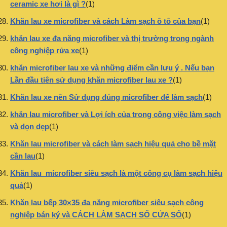
ceramic xe hơi là gì ?
(1)
Khăn lau xe microfiber và cách Làm sạch ô tô của bạn
(1)
khăn lau xe đa năng microfiber và thị trường trong ngành
công nghiệp rửa xe
(1)
khăn microfiber lau xe và những điểm cần lưu ý . Nếu bạn
Lần đầu tiên sử dụng khăn microfiber lau xe ?
(1)
Khăn lau xe nên Sử dụng đúng microfiber để làm sạch
(1)
khăn lau microfiber và Lợi ích của trong công việc làm sạch
và dọn dẹp
(1)
Khăn lau microfiber và cách làm sạch hiệu quả cho bề mặt
cần lau
(1)
Khăn lau microfiber siêu sạch là một công cụ làm sạch hiệu
quả
(1)
Khăn lau bếp 30×35 đa năng microfiber siêu sạch công
nghiệp bán ký và CÁCH LÀM SẠCH SỔ CỬA SỔ
(1)