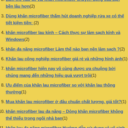
bền lâu hơn
(2)
Dùng khăn microfiber thấm hút doanh nghiệp rửa xe có thể
tiết kiệm tiền:
(2)
khăn microfiber lau kính – Cách thực sự làm sạch kính và
Windows
(2)
khăn đa năng microfiber Làm thế nào bạn nên làm sạch ?
(2)
Khăn lau công nghiệp microfiber giá rẻ và những hình ảnh
(1)
khăn microfiber hiện nay vô cùng được ưa chuộng bởi
chúng mang đến những hiệu quả vượt trội
(1)
Ưu điểm của khăn lau microfiber so với khăn lau thông
thường
(1)
Mua khăn lau microfiber ở đâu chuẩn chất lượng, giá tốt?
(1)
khăn microfiber lau đa năng – Dòng khăn microfiber không
thể thiếu trong ngôi nhà bạn
(1)
khăn lau đa năng microfiber Hướng dẫn sử dụng và vệ sinh