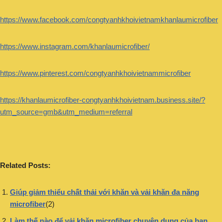
https://www.facebook.com/congtyanhkhoivietnamkhanlaumicrofiber
https://www.instagram.com/khanlaumicrofiber/
https://www.pinterest.com/congtyanhkhoivietnammicrofiber
https://khanlaumicrofiber-congtyanhkhoivietnam.business.site/?
utm_source=gmb&utm_medium=referral
Related Posts:
Giúp giảm thiểu chất thải với khăn và vải khăn đa năng
microfiber
(2)
Làm thế nào để vải khăn microfiber chuyên dụng của bạn