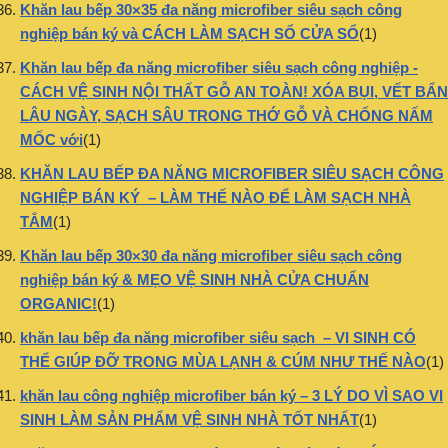
Khăn lau bếp 30×35 đa năng microfiber siêu sạch công
nghiệp bán ký và CÁCH LÀM SẠCH SỔ CỬA SỔ
(1)
Khăn lau bếp đa năng microfiber siêu sạch công nghiệp -
CÁCH VỆ SINH NỘI THẤT GỖ AN TOÀN! XÓA BỤI, VẾT BẨN
LÂU NGÀY, SẠCH SÂU TRONG THỚ GỖ VÀ CHỐNG NẤM
MỐC với
(1)
KHĂN LAU BẾP ĐA NĂNG MICROFIBER SIÊU SẠCH CÔNG
NGHIỆP BÁN KÝ – LÀM THẾ NÀO ĐỂ LÀM SẠCH NHÀ
TẮM
(1)
Khăn lau bếp 30×30 đa năng microfiber siêu sạch công
nghiệp bán ký & MẸO VỆ SINH NHÀ CỬA CHUẨN
ORGANIC!
(1)
khăn lau bếp đa năng microfiber siêu sạch – VI SINH CÓ
THỂ GIÚP ĐỠ TRONG MÙA LẠNH & CÚM NHƯ THẾ NÀO
(1)
khăn lau công nghiệp microfiber bán ký – 3 LÝ DO VÌ SAO VI
SINH LÀM SẢN PHẨM VỆ SINH NHÀ TỐT NHẤT
(1)