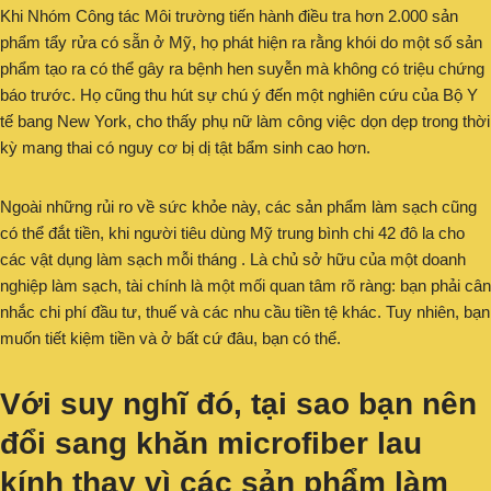
Khi Nhóm Công tác Môi trường tiến hành điều tra hơn 2.000 sản
phẩm tẩy rửa có sẵn ở Mỹ, họ phát hiện ra rằng khói do một số sản
phẩm tạo ra có thể gây ra bệnh hen suyễn mà không có triệu chứng
báo trước. Họ cũng thu hút sự chú ý đến một nghiên cứu của Bộ Y
tế bang New York, cho thấy phụ nữ làm công việc dọn dẹp trong thời
kỳ mang thai có nguy cơ bị dị tật bẩm sinh cao hơn.
Ngoài những rủi ro về sức khỏe này, các sản phẩm làm sạch cũng
có thể đắt tiền, khi người tiêu dùng Mỹ trung bình chi 42 đô la cho
các vật dụng làm sạch mỗi tháng . Là chủ sở hữu của một doanh
nghiệp làm sạch, tài chính là một mối quan tâm rõ ràng: bạn phải cân
nhắc chi phí đầu tư, thuế và các nhu cầu tiền tệ khác. Tuy nhiên, bạn
muốn tiết kiệm tiền và ở bất cứ đâu, bạn có thể.
Với suy nghĩ đó, tại sao bạn nên
đổi sang
khăn microfiber lau
kính
thay vì các sản phẩm làm