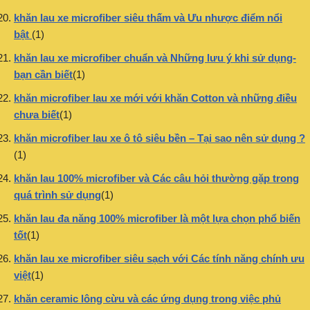
khăn lau xe microfiber siêu thấm và Ưu nhược điểm nổi
bật
(1)
khăn lau xe microfiber chuẩn và Những lưu ý khi sử dụng-
bạn cần biết
(1)
khăn microfiber lau xe mới với khăn Cotton và những điều
chưa biết
(1)
khăn microfiber lau xe ô tô siêu bền – Tại sao nên sử dụng ?
(1)
khăn lau 100% microfiber và Các câu hỏi thường gặp trong
quá trình sử dụng
(1)
khăn lau đa năng 100% microfiber là một lựa chọn phổ biến
tốt
(1)
khăn lau xe microfiber siêu sạch với Các tính năng chính ưu
việt
(1)
khăn ceramic lông cừu và các ứng dụng trong việc phủ