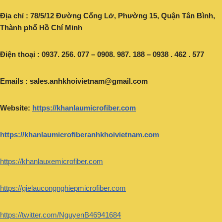
Địa chỉ : 78/5/12 Đường Cống Lở, Phường 15, Quận Tân Bình,
Thành phố Hồ Chí Minh
Điện thoại : 0937. 256. 077 – 0908. 987. 188 – 0938 . 462 . 577
Emails :
sales.anhkhoivietnam@gmail.com
Website:
https://khanlaumicrofiber.com
https://khanlaumicrofiberanhkhoivietnam.com
https://khanlauxemicrofiber.com
https://gielaucongnghiepmicrofiber.com
https://twitter.com/NguyenB46941684