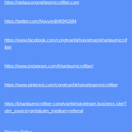
https://gielaucongnghiepmicrofiber.com
https://twitter.com/NguyenB46941684
https://www.facebook.com/congtyanhkhoivietnamkhanlaumicrof
iber
https://www.instagram.com/khanlaumicrofiber/
https://www.pinterest.com/congtyanhkhoivietnammicrofiber
https://khanlaumicrofiber-congtyanhkhoivietnam.business.site/?
utm_source=gmb&utm_medium=referral
Privacy Policy