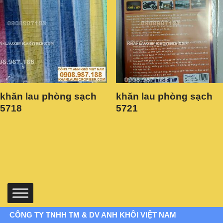
khăn lau phòng sạch
khăn lau phòng sạch
5718
5721
CÔNG TY TNHH TM & DV ANH KHÔI VIỆT NAM