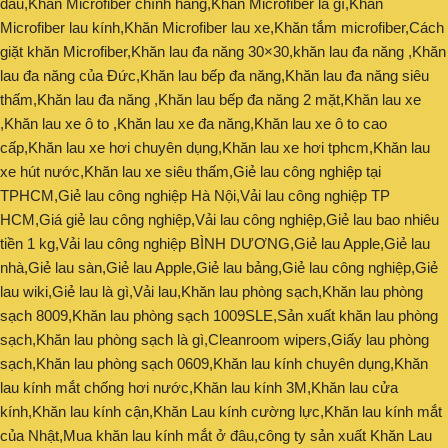
đâu,Khăn Microfiber chính hãng,Khăn Microfiber là gì,Khăn
Microfiber lau kính,Khăn Microfiber lau xe,Khăn tắm microfiber,Cách
giặt khăn Microfiber,Khăn lau đa năng 30×30,khăn lau đa năng ,Khăn
lau đa năng của Đức,Khăn lau bếp đa năng,Khăn lau đa năng siêu
thấm,Khăn lau đa năng ,Khăn lau bếp đa năng 2 mặt,Khăn lau xe
,Khăn lau xe ô to ,Khăn lau xe đa năng,Khăn lau xe ô to cao
cấp,Khăn lau xe hơi chuyên dụng,Khăn lau xe hơi tphcm,Khăn lau
xe hút nước,Khăn lau xe siêu thấm,Giẻ lau công nghiệp tại
TPHCM,Giẻ lau công nghiệp Hà Nội,Vải lau công nghiệp TP
HCM,Giá giẻ lau công nghiệp,Vải lau công nghiệp,Giẻ lau bao nhiêu
tiền 1 kg,Vải lau công nghiệp BÌNH DƯƠNG,Giẻ lau Apple,Giẻ lau
nhà,Giẻ lau sàn,Giẻ lau Apple,Giẻ lau bảng,Giẻ lau công nghiệp,Giẻ
lau wiki,Giẻ lau là gì,Vải lau,Khăn lau phòng sạch,Khăn lau phòng
sạch 8009,Khăn lau phòng sạch 1009SLE,Sản xuất khăn lau phòng
sạch,Khăn lau phòng sạch là gì,Cleanroom wipers,Giấy lau phòng
sạch,Khăn lau phòng sạch 0609,Khăn lau kính chuyên dụng,Khăn
lau kính mắt chống hơi nước,Khăn lau kính 3M,Khăn lau cửa
kính,Khăn lau kính cận,Khăn Lau kính cường lực,Khăn lau kính mắt
của Nhật,Mua khăn lau kính mắt ở đâu,công ty sản xuất Khăn Lau