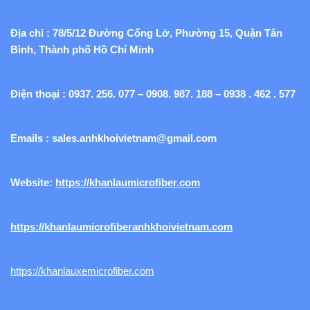
Địa chỉ : 78/5/12 Đường Cống Lở, Phường 15, Quận Tân
Bình, Thành phố Hồ Chí Minh
Điện thoại : 0937. 256. 077 – 0908. 987. 188 – 0938 . 462 . 577
Emails :
sales.anhkhoivietnam@gmail.com
Website:
https://khanlaumicrofiber.com
https://khanlaumicrofiberanhkhoivietnam.com
https://khanlauxemicrofiber.com