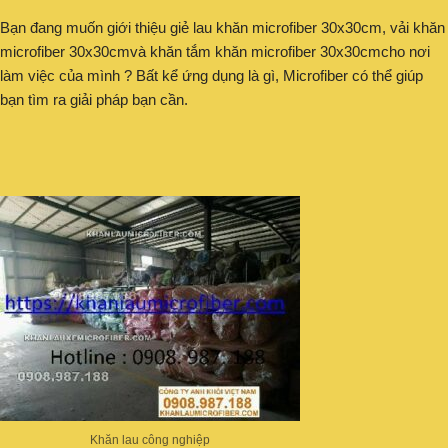
Bạn đang muốn giới thiệu giẻ lau khăn microfiber 30x30cm, vải khăn
microfiber 30x30cmvà khăn tắm khăn microfiber 30x30cmcho nơi
làm việc của mình ? Bất kể ứng dụng là gì, Microfiber có thể giúp
bạn tìm ra giải pháp bạn cần.
Khăn lau công nghiệp