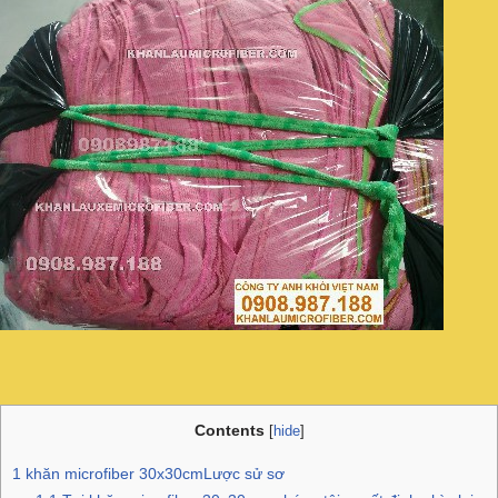
Contents
[
hide
]
1
khăn microfiber 30x30cmLược sử sơ