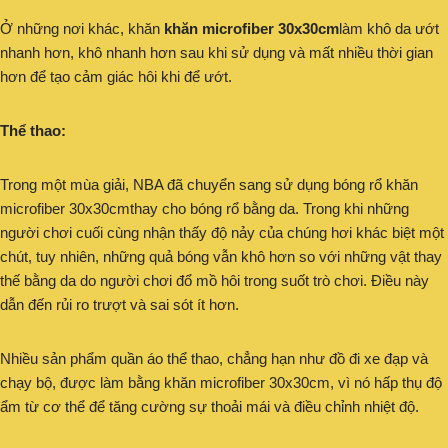
Ở những nơi khác, khăn
khăn microfiber 30x30cm
làm khô da ướt
nhanh hơn, khô nhanh hơn sau khi sử dụng và mất nhiều thời gian
hơn để tạo cảm giác hôi khi để ướt.
Thể thao:
Trong một mùa giải, NBA đã chuyển sang sử dụng bóng rổ khăn
microfiber 30x30cmthay cho bóng rổ bằng da. Trong khi những
người chơi cuối cùng nhận thấy độ nảy của chúng hơi khác biệt một
chút, tuy nhiên, những quả bóng vẫn khô hơn so với những vật thay
thế bằng da do người chơi đổ mồ hôi trong suốt trò chơi. Điều này
dẫn đến rủi ro trượt và sai sót ít hơn.
Nhiều sản phẩm quần áo thể thao, chẳng hạn như đồ đi xe đạp và
chạy bộ, được làm bằng khăn microfiber 30x30cm, vì nó hấp thụ độ
ẩm từ cơ thể để tăng cường sự thoải mái và điều chỉnh nhiệt độ.