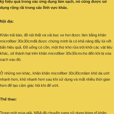
kỳ hiệu quả trong các ứng dụng làm sạch, nó cũng được sử
dụng rộng rãi trong các lĩnh vực khác.
Nội địa:
Khăn trải bàn, đồ nội thất và vải bọc xe hơi được làm bằng khăn
microfiber 30x30cmđã được chứng minh là có khả năng đẩy lùi vết
bẩn hiệu quả. Đồ uống có cồn, một thứ khó rửa trôi khỏi các vật liệu
khác, sẽ thành hạt trên khăn microfiber 30x30cmcho đến khi bị xóa
sạch sau đó.
Ở những nơi khác, khăn khăn microfiber 30x30cmlàm khô da ướt
nhanh hơn, khô nhanh hơn sau khi sử dụng và mất nhiều thời gian
hơn để tạo cảm giác hôi khi để ướt.
Thể thao:
Trong một mùa giải, NBA đã chuyển sang sử dụng bóng rổ khăn