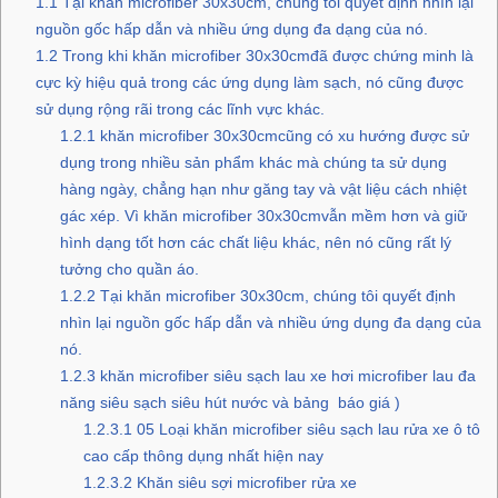
1.1
Tại khăn microfiber 30x30cm, chúng tôi quyết định nhìn lại
nguồn gốc hấp dẫn và nhiều ứng dụng đa dạng của nó.
1.2
Trong khi khăn microfiber 30x30cmđã được chứng minh là
cực kỳ hiệu quả trong các ứng dụng làm sạch, nó cũng được
sử dụng rộng rãi trong các lĩnh vực khác.
1.2.1
khăn microfiber 30x30cmcũng có xu hướng được sử
dụng trong nhiều sản phẩm khác mà chúng ta sử dụng
hàng ngày, chẳng hạn như găng tay và vật liệu cách nhiệt
gác xép. Vì khăn microfiber 30x30cmvẫn mềm hơn và giữ
hình dạng tốt hơn các chất liệu khác, nên nó cũng rất lý
tưởng cho quần áo.
1.2.2
Tại khăn microfiber 30x30cm, chúng tôi quyết định
nhìn lại nguồn gốc hấp dẫn và nhiều ứng dụng đa dạng của
nó.
1.2.3
khăn microfiber siêu sạch lau xe hơi microfiber lau đa
năng siêu sạch siêu hút nước và bảng báo giá )
1.2.3.1
05 Loại khăn microfiber siêu sạch lau rửa xe ô tô
cao cấp thông dụng nhất hiện nay
1.2.3.2
Khăn siêu sợi microfiber rửa xe