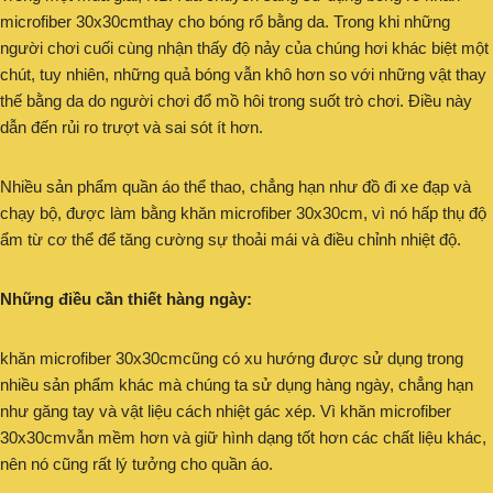
microfiber 30x30cmthay cho bóng rổ bằng da. Trong khi những
người chơi cuối cùng nhận thấy độ nảy của chúng hơi khác biệt một
chút, tuy nhiên, những quả bóng vẫn khô hơn so với những vật thay
thế bằng da do người chơi đổ mồ hôi trong suốt trò chơi. Điều này
dẫn đến rủi ro trượt và sai sót ít hơn.
Nhiều sản phẩm quần áo thể thao, chẳng hạn như đồ đi xe đạp và
chạy bộ, được làm bằng khăn microfiber 30x30cm, vì nó hấp thụ độ
ẩm từ cơ thể để tăng cường sự thoải mái và điều chỉnh nhiệt độ.
Những điều cần thiết hàng ngày:
khăn microfiber 30x30cmcũng có xu hướng được sử dụng trong
nhiều sản phẩm khác mà chúng ta sử dụng hàng ngày, chẳng hạn
như găng tay và vật liệu cách nhiệt gác xép. Vì khăn microfiber
30x30cmvẫn mềm hơn và giữ hình dạng tốt hơn các chất liệu khác,
nên nó cũng rất lý tưởng cho quần áo.