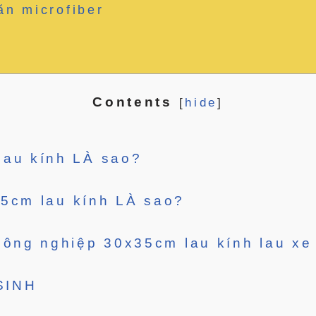
ăn microfiber
Contents
[
hide
]
lau kính LÀ sao?
5cm lau kính LÀ sao?
ng nghiệp 30x35cm lau kính lau xe
SINH