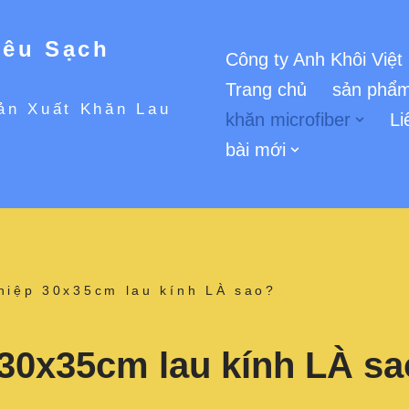
iêu Sạch
Công ty Anh Khôi Việt
Trang chủ
sản phẩm
ản Xuất Khăn Lau
khăn microfiber
Li
bài mới
hiệp 30x35cm lau kính LÀ sao?
 30x35cm lau kính LÀ s