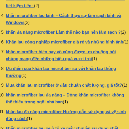
tiết kiệm tiền:
(2)
khăn microfiber lau kính – Cách thực sự làm sạch kính và
Windows
(2)
khăn đa năng microfiber Làm thế nào bạn nên làm sạch ?
(2)
Khăn lau công nghiệp microfiber giá rẻ và những hình ảnh
(1)
khăn microfiber hiện nay vô cùng được ưa chuộng bởi
chúng mang đến những hiệu quả vượt trội
(1)
Ưu điểm của khăn lau microfiber so với khăn lau thông
thường
(1)
Mua khăn lau microfiber ở đâu chuẩn chất lượng, giá tốt?
(1)
khăn microfiber lau đa năng – Dòng khăn microfiber không
thể thiếu trong ngôi nhà bạn
(1)
khăn lau đa năng microfiber Hướng dẫn sử dụng và vệ sinh
đúng cách
(1)
khăn microfiber lau xe ô tô xe máy chuyên sử dụng chất