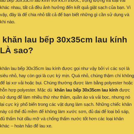
lau bếp 30x35cm lau kính với kích thước
, trọng lượng và loại vải
khác nhau, tất cả đều ảnh hưởng đến kết quả giặt sạch của bạn. Vì
vậy, đây là để chia nhỏ tất cả để bạn biết những gì cần sử dụng và
khi nào.
khăn lau bếp 30x35cm lau kính
LÀ sao?
khăn lau bếp 30x35cm lau kính được gọi như vậy bởi vì các sợi là
siêu nhỏ, hay còn gọi là cực kỳ mịn. Quá nhỏ, chúng thậm chí không
để lại xơ vải hoặc bụi. Chúng thường được làm bằng polyester hoặc
hỗn hợp polyester. Mặc dù
khăn lau bếp 30x35cm lau kính
được
sử dụng để làm nhiều thứ như thảm, quần áo và vải bọc, nhưng nó
lại cực kỳ phổ biến trong các vật dụng làm sạch. Những chiếc khăn
này có thể đủ mềm để không làm xước sơn, đủ dai để loại bỏ sáp,
đủ thấm hút dầu mỡ và chống thấm nước tốt hơn các loại khăn
khác – hoàn hảo để lau xe.