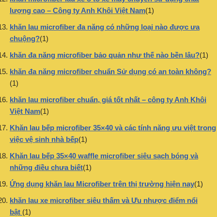
lượng cao – Công ty Anh Khôi Việt Nam
(1)
khăn lau microfiber đa năng có những loại nào được ưa
chuộng?
(1)
khăn đa năng microfiber bảo quản như thế nào bền lâu?
(1)
khăn đa năng microfiber chuẩn Sử dụng có an toàn không?
(1)
khăn lau microfiber chuẩn, giá tốt nhất – công ty Anh Khôi
Việt Nam
(1)
Khăn lau bếp microfiber 35×40 và các tính năng ưu việt trong
việc vệ sinh nhà bếp
(1)
Khăn lau bếp 35×40 waffle microfiber siêu sạch bóng và
những điều chưa biết
(1)
Ứng dụng khăn lau Microfiber trên thị trường hiện nay
(1)
khăn lau xe microfiber siêu thấm và Ưu nhược điểm nổi
bật
(1)