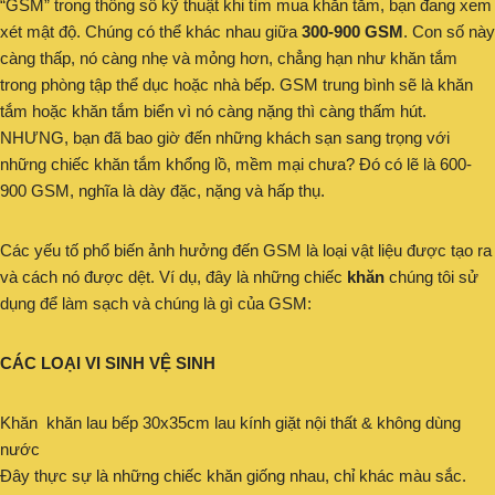
“GSM” trong thông số kỹ thuật khi tìm mua khăn tắm, bạn đang xem
xét mật độ. Chúng có thể khác nhau giữa
300-900 GSM
. Con số này
càng thấp, nó càng nhẹ và mỏng hơn, chẳng hạn như khăn tắm
trong phòng tập thể dục hoặc nhà bếp. GSM trung bình sẽ là khăn
tắm hoặc khăn tắm biển vì nó càng nặng thì càng thấm hút.
NHƯNG, bạn đã bao giờ đến những khách sạn sang trọng với
những chiếc khăn tắm khổng lồ, mềm mại chưa? Đó có lẽ là 600-
900 GSM, nghĩa là dày đặc, nặng và hấp thụ.
Các yếu tố phổ biến ảnh hưởng đến GSM là loại vật liệu được tạo ra
và cách nó được dệt. Ví dụ, đây là những chiếc
khăn
chúng tôi sử
dụng để làm sạch và chúng là gì của GSM:
CÁC LOẠI VI SINH VỆ SINH
Khăn khăn lau bếp 30x35cm lau kính giặt nội thất & không dùng
nước
Đây thực sự là những chiếc khăn giống nhau, chỉ khác màu sắc.