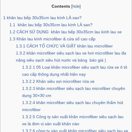
Contents
[
hide
]
1
khăn lau bếp 30x35cm lau kính LÀ sao?
1.1
khăn lau bếp 30x35cm lau kính LÀ sao?
1.2
CÁCH SỬ DỤNG khăn lau bếp 30x35cm lau kính lau xe
1.3
Khăn lau kính microfiber & cửa sổ cao cấp
1.3.1
CÁCH TỔ CHỨC VÀ GIẶT khăn lau microfiber
1.3.2
khăn microfiber siêu sạch lau xe hơi microfiber lau đa
năng siêu sạch siêu hút nước và bảng báo giá )
1.3.2.1
05 Loại khăn microfiber siêu sạch lau rửa xe ô tô
cao cấp thông dụng nhất hiện nay
1.3.2.2
Khăn siêu sợi microfiber rửa xe
1.3.2.3
khăn microfiber siêu sạch lau microfiber chuyên
dụng 30×30 cm
1.3.2.4
khăn microfiber siêu sạch lau chuyên thấm hút
microfiber
1.3.2.5
Công ty sản xuất khăn microfiber siêu sạch lau
xe là đơn vị sản xuất khăn nào
1.3.2.6
công ty sản xuất khăn microfiber siêu sạch lau xe