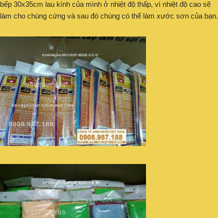
bếp 30x35cm lau kính của mình ở nhiệt độ thấp, vì nhiệt độ cao sẽ
làm cho chúng cứng và sau đó chúng có thể làm xước sơn của bạn.