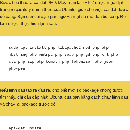
Bước tiếp theo là cài đặt PHP. May mắn là PHP 7 được mặc định
trong respiratory chính thức của Ubuntu, giúp cho việc cài đặt được
dễ dàng. Bạn cần cài đặt ngôn ngữ và một số mô-đun bổ sung. Để
làm được, thực hiện lệnh sau:
sudo apt install php libapache2-mod-php php-
mbstring php-xmlrpc php-soap php-gd php-xml php-
cli php-zip php-bcmath php-tokenizer php-json 
php-pear
Nếu lệnh sau tạo ra đầu ra, cho biết một số package không được
tìm thấy, chỉ cần cập nhật Ubuntu của bạn bằng cách chạy lệnh sau
và chạy lại package trước đó:
apt-get update