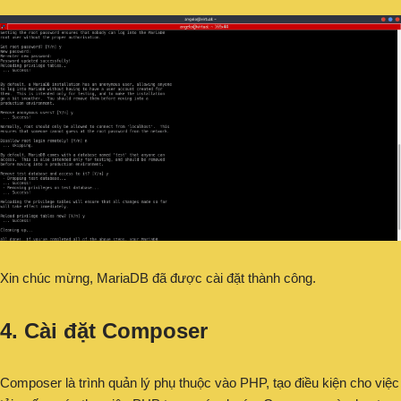
Xin chúc mừng, MariaDB đã được cài đặt thành công.
4. Cài đặt Composer
Composer là trình quản lý phụ thuộc vào PHP, tạo điều kiện cho việc