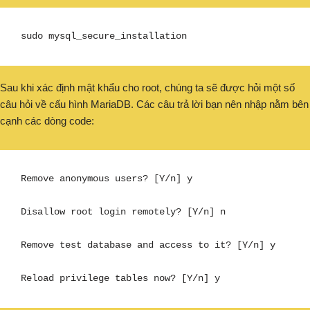
sudo mysql_secure_installation
Sau khi xác định mật khẩu cho root, chúng ta sẽ được hỏi một số
câu hỏi về cấu hình MariaDB. Các câu trả lời bạn nên nhập nằm bên
cạnh các dòng code:
Remove anonymous users? [Y/n] y

Disallow root login remotely? [Y/n] n

Remove test database and access to it? [Y/n] y

Reload privilege tables now? [Y/n] y