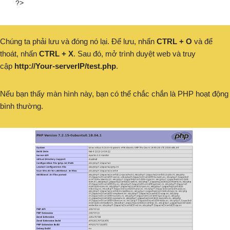
?>
Chúng ta phải lưu và đóng nó lại. Để lưu, nhấn
CTRL + O
và để
thoát, nhấn
CTRL + X
. Sau đó, mở trình duyệt web và truy
cập
http://Your-serverIP/test.php
.
Nếu bạn thấy màn hình này, bạn có thể chắc chắn là PHP hoạt động
bình thường.