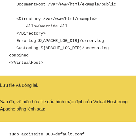
   DocumentRoot /var/www/html/example/public

   <Directory /var/www/html/example>

       AllowOverride All

   </Directory>

   ErrorLog ${APACHE_LOG_DIR}/error.log

   CustomLog ${APACHE_LOG_DIR}/access.log 
combined

</VirtualHost>
Lưu file và đóng lại.
Sau đó, vô hiệu hóa file cấu hình mặc định của Virtual Host trong
Apache bằng lệnh sau:
sudo a2dissite 000-default.conf