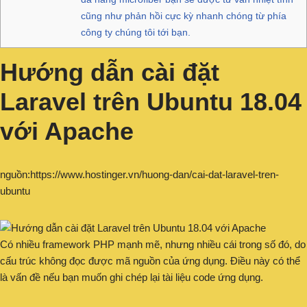
cũng như phản hồi cực kỳ nhanh chóng từ phía
công ty chúng tôi tới bạn.
Hướng dẫn cài đặt
Laravel trên Ubuntu 18.04
với Apache
nguồn:https://www.hostinger.vn/huong-dan/cai-dat-laravel-tren-
ubuntu
Có nhiều framework PHP mạnh mẽ, nhưng nhiều cái trong số đó, do
cấu trúc không đọc được mã nguồn của ứng dụng. Điều này có thể
là vấn đề nếu bạn muốn ghi chép lại tài liệu code ứng dụng.