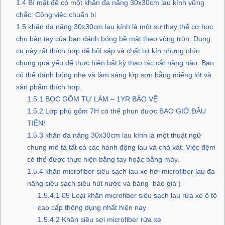
1.4
Bí mật để có một khăn đa năng 30x30cm lau kính vững
chắc: Công việc chuẩn bị
1.5
khăn đa năng 30x30cm lau kính là một sự thay thế cơ học
cho bàn tay của bạn đánh bóng bề mặt theo vòng tròn. Dụng
cụ này rất thích hợp để bôi sáp và chất bịt kín nhưng nhìn
chung quá yếu để thực hiện bất kỳ thao tác cắt nặng nào. Bạn
có thể đánh bóng nhẹ và làm sáng lớp sơn bằng miếng lót và
sản phẩm thích hợp.
1.5.1
BỌC GỐM TỰ LÀM – 1YR BẢO VỆ
1.5.2
Lớp phủ gốm 7H có thể phun được BAO GIỜ ĐẦU
TIÊN!
1.5.3
khăn đa năng 30x30cm lau kính là một thuật ngữ
chung mô tả tất cả các hành động lau và chà xát. Việc đệm
có thể được thực hiện bằng tay hoặc bằng máy.
1.5.4
khăn microfiber siêu sạch lau xe hơi microfiber lau đa
năng siêu sạch siêu hút nước và bảng báo giá )
1.5.4.1
05 Loại khăn microfiber siêu sạch lau rửa xe ô tô
cao cấp thông dụng nhất hiện nay
1.5.4.2
Khăn siêu sợi microfiber rửa xe