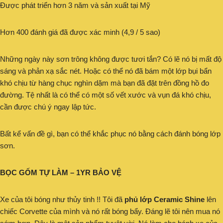
Được phát triển hơn 3 năm và sản xuất tại Mỹ
Hơn 400 đánh giá đã được xác minh (4,9 / 5 sao)
Những ngày này sơn trông không được tươi tắn? Có lẽ nó bị mất độ
sáng và phản xạ sắc nét. Hoặc có thể nó đã bám một lớp bụi bẩn
khó chịu từ hàng chục nghìn dặm mà bạn đã đặt trên đồng hồ đo
đường. Tệ nhất là có thể có một số vết xước và vụn đá khó chịu,
cần được chú ý ngay lập tức.
Bất kể vấn đề gì, bạn có thể khắc phục nó bằng cách đánh bóng lớp
sơn.
BỌC GỐM TỰ LÀM – 1YR BẢO VỆ
Xe của tôi bóng như thủy tinh !! Tôi đã
phủ lớp Ceramic Shine
lên
chiếc Corvette của mình và nó rất bóng bẩy. Đáng lẽ tôi nên mua nó