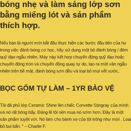
bóng nhẹ và làm sáng lớp sơn
bằng miếng lót và sản phẩm
thích hợp.
Nếu bạn là người mới bắt đầu thực hiện các bước đầu tiên của họ
trong việc đánh bóng cơ học, hãy sử dụng một bộ đánh bóng / đệm
quỹ đạo ngẫu nhiên. Máy này kết hợp chuyển động quỹ đạo hoặc
chuyển động tròn và chuyển động quay tự do, tạo ra một vân ngẫu
nhiên trên bề mặt, đánh bóng sơn đều và loại bỏ mọi vết xước.
BỌC GỐM TỰ LÀM – 1YR BẢO VỆ
Tôi đã phủ lớp Ceramic Shine lên chiếc Corvette Stingray của mình
và nó rất bóng bẩy. Đáng lẽ tôi nên mua nó sớm hơn. Đây là một
sản phẩm tuyệt vời. Nó làm cho bánh xe của tôi trông như mới . Loại
bỏ bụi bẩn. ” – Charlie F.