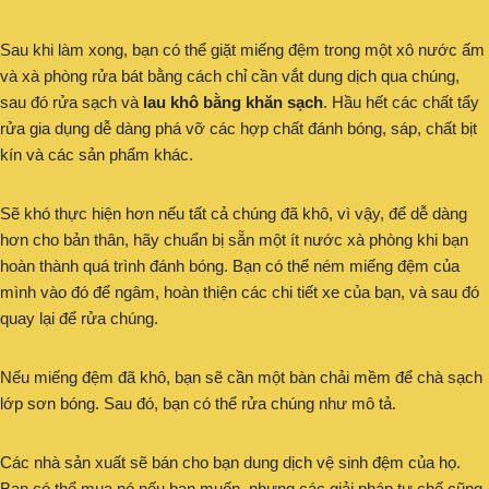
Sau khi làm xong, bạn có thể giặt miếng đệm trong một xô nước ấm
và xà phòng rửa bát bằng cách chỉ cần vắt dung dịch qua chúng,
sau đó rửa sạch và
lau khô bằng khăn sạch
. Hầu hết các chất tẩy
rửa gia dụng dễ dàng phá vỡ các hợp chất đánh bóng, sáp, chất bịt
kín và các sản phẩm khác.
Sẽ khó thực hiện hơn nếu tất cả chúng đã khô, vì vậy, để dễ dàng
hơn cho bản thân, hãy chuẩn bị sẵn một ít nước xà phòng khi bạn
hoàn thành quá trình đánh bóng. Bạn có thể ném miếng đệm của
mình vào đó để ngâm, hoàn thiện các chi tiết xe của bạn, và sau đó
quay lại để rửa chúng.
Nếu miếng đệm đã khô, bạn sẽ cần một bàn chải mềm để chà sạch
lớp sơn bóng. Sau đó, bạn có thể rửa chúng như mô tả.
Các nhà sản xuất sẽ bán cho bạn dung dịch vệ sinh đệm của họ.
Bạn có thể mua nó nếu bạn muốn, nhưng các giải pháp tự chế cũng