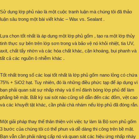
Sử dụng lớp phủ nào là một cuộc tranh luận mà chúng tôi đã thảo
luận sâu trong một bài viết khác – Wax vs. Sealant .
Lựa chọn tốt nhất là áp dụng một lớp phủ gốm , tạo ra một lớp thủy
tinh thực sự bên trên lớp sơn trong và bảo vệ nó khỏi nhiệt, tia UV,
axit, chất tẩy nhờn và các hóa chất khác, cặn khoáng, bụi phanh và
tất cả các nguồn ô nhiễm khác .
Tốt nhất trong số các loại tốt nhất là lớp phủ gốm nano lỏng có chứa
75% + SiO2 hạt. Tuy nhiên, đó là những điều phức tạp để áp dụng vì
bạn phải quan sát sự nhấp nháy và tỉ mỉ đánh bóng lớp phủ để làm
phẳng bề mặt. Bất kỳ sai sót nào cũng sẽ dẫn đến các đốm, vệt cao
và các khuyết tật khác, cần phải chà nhám nếu lớp phủ đã đóng rắn.
Một giải pháp thay thế thân thiện với việc tự làm là Bộ sơn phủ gốm
3 bước của chúng tôi có thể phun và dễ dàng thi công trên bề mặt.
Bạn vẫn cần phải nâng cấp nó và quan sát các hiệu ứng nhấp nháy