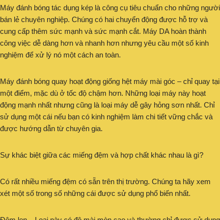
Máy đánh bóng tác dụng kép là công cụ tiêu chuẩn cho những người
bán lẻ chuyên nghiệp. Chúng có hai chuyển động được hỗ trợ và
cung cấp thêm sức mạnh và sức mạnh cắt. Máy DA hoàn thành
công việc dễ dàng hơn và nhanh hơn nhưng yêu cầu một số kinh
nghiệm để xử lý nó một cách an toàn.
Máy đánh bóng quay hoạt động giống hệt máy mài góc – chỉ quay tại
một điểm, mặc dù ở tốc độ chậm hơn. Những loại máy này hoạt
động mạnh nhất nhưng cũng là loại máy dễ gây hỏng sơn nhất. Chỉ
sử dụng một cái nếu bạn có kinh nghiệm làm chi tiết vững chắc và
được hướng dẫn từ chuyên gia.
Sự khác biệt giữa các miếng đệm và hợp chất khác nhau là gì?
Có rất nhiều miếng đệm có sẵn trên thị trường. Chúng ta hãy xem
xét một số trong số những cái được sử dụng phổ biến nhất.
Đệm len – Loại này có độ mài mòn cao và thường chỉ được sử dụng