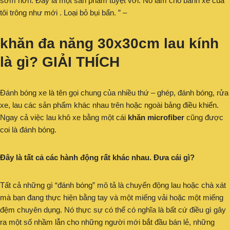
sớm hơn. Đây là một sản phẩm tuyệt vời. Nó làm cho bánh xe của
tôi trông như mới . Loại bỏ bụi bẩn. ” –
khăn đa năng 30x30cm lau kính
là gì? GIẢI THÍCH
Đánh bóng xe là tên gọi chung của nhiều thứ – ghép, đánh bóng, rửa
xe, lau các sản phẩm khác nhau trên hoặc ngoài bảng điều khiển.
Ngay cả việc lau khô xe bằng một cái
khăn microfiber
cũng được
coi là đánh bóng.
Đây là tất cả các hành động rất khác nhau. Đưa cái gì?
Tất cả những gì “đánh bóng” mô tả là chuyển động lau hoặc chà xát
mà bạn đang thực hiện bằng tay và một miếng vải hoặc một miếng
đệm chuyên dụng. Nó thực sự có thể có nghĩa là bất cứ điều gì gây
ra một số nhầm lẫn cho những người mới bắt đầu bán lẻ, những