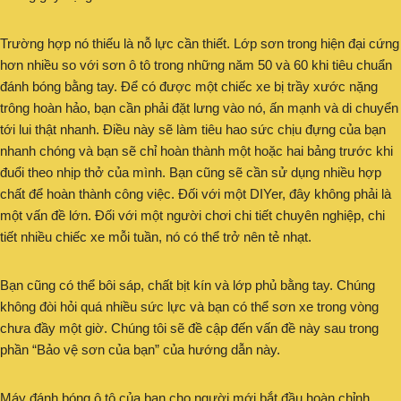
Trường hợp nó thiếu là nỗ lực cần thiết. Lớp sơn trong hiện đại cứng
hơn nhiều so với sơn ô tô trong những năm 50 và 60 khi tiêu chuẩn
đánh bóng bằng tay. Để có được một chiếc xe bị trầy xước nặng
trông hoàn hảo, bạn cần phải đặt lưng vào nó, ấn mạnh và di chuyển
tới lui thật nhanh. Điều này sẽ làm tiêu hao sức chịu đựng của bạn
nhanh chóng và bạn sẽ chỉ hoàn thành một hoặc hai bảng trước khi
đuổi theo nhịp thở của mình. Bạn cũng sẽ cần sử dụng nhiều hợp
chất để hoàn thành công việc. Đối với một DIYer, đây không phải là
một vấn đề lớn. Đối với một người chơi chi tiết chuyên nghiệp, chi
tiết nhiều chiếc xe mỗi tuần, nó có thể trở nên tẻ nhạt.
Bạn cũng có thể bôi sáp, chất bịt kín và lớp phủ bằng tay. Chúng
không đòi hỏi quá nhiều sức lực và bạn có thể sơn xe trong vòng
chưa đầy một giờ. Chúng tôi sẽ đề cập đến vấn đề này sau trong
phần “Bảo vệ sơn của bạn” của hướng dẫn này.
Máy đánh bóng ô tô của bạn cho người mới bắt đầu hoàn chỉnh