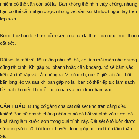
nhiễm có thể vẫn còn sót lại. Bạn không thể nhìn thấy chúng, nhưng
bạn có thể cảm nhận được những vết sần sùi khi lướt ngón tay trên
lớp sơn.
Bước thứ hai để khử nhiễm sơn của bạn là thực hiện quét một thanh
đất sét .
Đất sét là một vật liệu giống như bột bả, có tính mài mòn nhẹ nhưng
cũng rất dính. Khi gặp bụi phanh hoặc cặn khoáng, nó sẽ bám vào
kết cấu thô ráp và cắt chúng ra. Vì nó dính, nó sẽ giữ lại các chất
bẩn lỏng lẻo và sau khi bạn gấp nó lại, bạn có thể tiếp tục làm sạch
bề mặt cho đến khi mỗi inch nhẵn và trơn khi chạm vào.
CẢNH BÁO
: Đừng cố gắng chà xát đất sét khô trên bảng điều
khiển! Bạn sẽ nhanh chóng nhận ra nó cố bắt và dính vào sơn, có
khả năng làm xước sơn trong quá trình này. Đất sét ô tô luôn được
sử dụng với chất bôi trơn chuyên dụng giúp nó lướt trên tấm thân
xe.