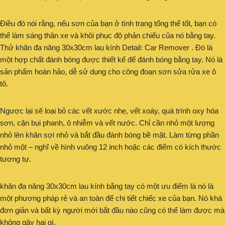
Điều đó nói rằng, nếu sơn của bạn ở tình trạng tổng thể tốt, bạn có
thể làm sáng thân xe và khôi phục độ phản chiếu của nó bằng tay.
Thử khăn đa năng 30x30cm lau kính Detail: Car Remover . Đó là
một hợp chất đánh bóng được thiết kế để đánh bóng bằng tay. Nó là
sản phẩm hoàn hảo, dễ sử dụng cho công đoạn sơn sửa rửa xe ô
tô.
Ngược lại sẽ loại bỏ các vết xước nhẹ, vết xoáy, quá trình oxy hóa
sơn, cặn bụi phanh, ô nhiễm và vết nước. Chỉ cần nhỏ một lượng
nhỏ lên khăn sợi nhỏ và bắt đầu đánh bóng bề mặt. Làm từng phần
nhỏ một – nghĩ về hình vuông 12 inch hoặc các điểm có kích thước
tương tự.
khăn đa năng 30x30cm lau kính bằng tay có một ưu điểm là nó là
một phương pháp rẻ và an toàn để chi tiết chiếc xe của bạn. Nó khá
đơn giản và bất kỳ người mới bắt đầu nào cũng có thể làm được mà
không gây hại gì.