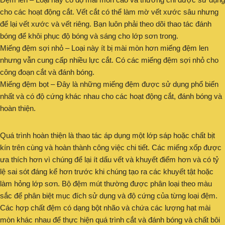
cho các hoạt động cắt. Vết cắt có thể làm mờ vết xước sâu nhưng
để lại vết xước và vết riêng. Bạn luôn phải theo dõi thao tác đánh
bóng để khôi phục độ bóng và sáng cho lớp sơn trong.
Miếng đệm sợi nhỏ – Loại này ít bị mài mòn hơn miếng đệm len
nhưng vẫn cung cấp nhiều lực cắt. Có các miếng đệm sợi nhỏ cho
công đoạn cắt và đánh bóng.
Miếng đệm bọt – Đây là những miếng đệm được sử dụng phổ biến
nhất và có độ cứng khác nhau cho các hoạt động cắt, đánh bóng và
hoàn thiện.
Quá trình hoàn thiện là thao tác áp dụng một lớp sáp hoặc chất bịt
kín trên cùng và hoàn thành công việc chi tiết. Các miếng xốp được
ưa thích hơn vì chúng để lại ít dấu vết và khuyết điểm hơn và có tỷ
lệ sai sót đáng kể hơn trước khi chúng tạo ra các khuyết tật hoặc
làm hỏng lớp sơn. Bộ đệm mút thường được phân loại theo màu
sắc để phân biệt mục đích sử dụng và độ cứng của từng loại đệm.
Các hợp chất đệm có dạng bột nhão và chứa các lượng hạt mài
mòn khác nhau để thực hiện quá trình cắt và đánh bóng và chất bôi