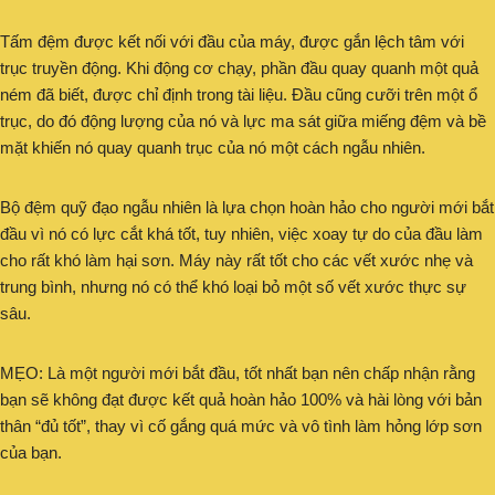
Tấm đệm được kết nối với đầu của máy, được gắn lệch tâm với
trục truyền động. Khi động cơ chạy, phần đầu quay quanh một quả
ném đã biết, được chỉ định trong tài liệu. Đầu cũng cưỡi trên một ổ
trục, do đó động lượng của nó và lực ma sát giữa miếng đệm và bề
mặt khiến nó quay quanh trục của nó một cách ngẫu nhiên.
Bộ đệm quỹ đạo ngẫu nhiên là lựa chọn hoàn hảo cho người mới bắt
đầu vì nó có lực cắt khá tốt, tuy nhiên, việc xoay tự do của đầu làm
cho rất khó làm hại sơn. Máy này rất tốt cho các vết xước nhẹ và
trung bình, nhưng nó có thể khó loại bỏ một số vết xước thực sự
sâu.
MẸO: Là một người mới bắt đầu, tốt nhất bạn nên chấp nhận rằng
bạn sẽ không đạt được kết quả hoàn hảo 100% và hài lòng với bản
thân “đủ tốt”, thay vì cố gắng quá mức và vô tình làm hỏng lớp sơn
của bạn.