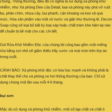
chúng. Thông thường, điều đó có nghĩa là sử dụng xà phòng khử
nhiễm, như Xà phòng Dee của Detail, loại xà phòng này phá vỡ ruột
bọ, phân chim, nhựa cây, bụi phanh, cặn khoáng và keo xịt quá
mức. Hòa sản phẩm vào một xô nước và giặt như thường lệ. Decon
Soap cũng sẽ loại bỏ bất kỳ loại sáp hoặc chất trám khe hiện tại nào
để chuẩn bị bề mặt cho các chi tiết.
Gói Rửa Khử Nhiễm Độc của chúng tôi cũng bao gồm một miếng
rửa bằng sợi nhỏ sẽ giảm thiểu trầy xước và mài mòn trên lớp áo
trong suốt.
CẢNH BÁO: Xà phòng khử độc có hóa học mạnh và không phải là
chất thay thế cho xà phòng xe hơi thông thường của bạn. Chỉ sử
dụng chúng một lần sau mỗi 4-6 tháng.
bụi sơn
Mặc dù sử dụng xà phòng khử nhiễm, một số tạp chất và chất ô