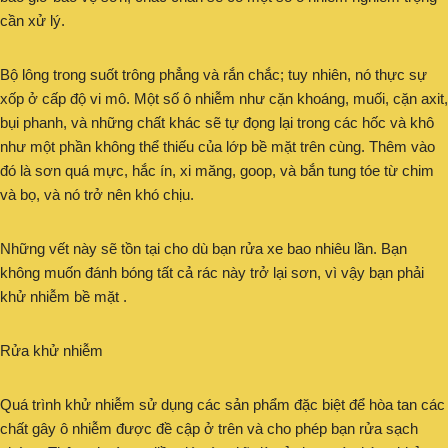
cần xử lý.
Bộ lông trong suốt trông phẳng và rắn chắc; tuy nhiên, nó thực sự
xốp ở cấp độ vi mô. Một số ô nhiễm như cặn khoáng, muối, cặn axit,
bụi phanh, và những chất khác sẽ tự đọng lại trong các hốc và khô
như một phần không thể thiếu của lớp bề mặt trên cùng. Thêm vào
đó là sơn quá mực, hắc ín, xi măng, goop, và bắn tung tóe từ chim
và bọ, và nó trở nên khó chịu.
Những vết này sẽ tồn tại cho dù bạn rửa xe bao nhiêu lần. Bạn
không muốn đánh bóng tất cả rác này trở lại sơn, vì vậy bạn phải
khử nhiễm bề mặt .
Rửa khử nhiễm
Quá trình khử nhiễm sử dụng các sản phẩm đặc biệt để hòa tan các
chất gây ô nhiễm được đề cập ở trên và cho phép bạn rửa sạch