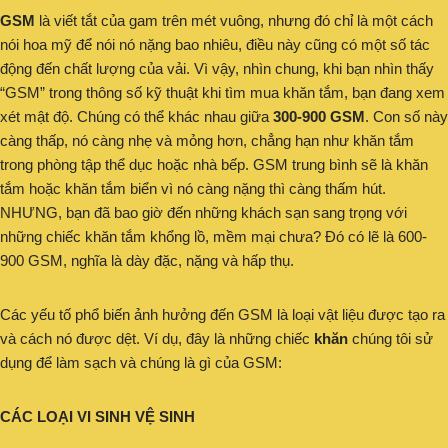
GSM
là viết tắt của gam trên mét vuông, nhưng đó chỉ là một cách
nói hoa mỹ để nói nó nặng bao nhiêu, điều này cũng có một số tác
động đến chất lượng của vải. Vì vậy, nhìn chung, khi bạn nhìn thấy
“GSM” trong thông số kỹ thuật khi tìm mua khăn tắm, bạn đang xem
xét mật độ. Chúng có thể khác nhau giữa
300-900 GSM
. Con số này
càng thấp, nó càng nhẹ và mỏng hơn, chẳng hạn như khăn tắm
trong phòng tập thể dục hoặc nhà bếp. GSM trung bình sẽ là khăn
tắm hoặc khăn tắm biển vì nó càng nặng thì càng thấm hút.
NHƯNG, bạn đã bao giờ đến những khách sạn sang trọng với
những chiếc khăn tắm khổng lồ, mềm mại chưa? Đó có lẽ là 600-
900 GSM, nghĩa là dày đặc, nặng và hấp thụ.
Các yếu tố phổ biến ảnh hưởng đến GSM là loại vật liệu được tạo ra
và cách nó được dệt. Ví dụ, đây là những chiếc
khăn
chúng tôi sử
dụng để làm sạch và chúng là gì của GSM:
CÁC LOẠI VI SINH VỆ SINH