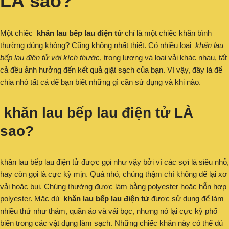
LÀ sao?
Một chiếc
khăn lau bếp lau điện tử
chỉ là một chiếc khăn bình
thường đúng không? Cũng không nhất thiết. Có nhiều loại
khăn lau
bếp lau điện tử với kích thước
, trọng lượng và loại vải khác nhau, tất
cả đều ảnh hưởng đến kết quả giặt sạch của bạn. Vì vậy, đây là để
chia nhỏ tất cả để bạn biết những gì cần sử dụng và khi nào.
khăn lau bếp lau điện tử LÀ
sao?
khăn lau bếp lau điện tử được gọi như vậy bởi vì các sợi là siêu nhỏ,
hay còn gọi là cực kỳ mịn. Quá nhỏ, chúng thậm chí không để lại xơ
vải hoặc bụi. Chúng thường được làm bằng polyester hoặc hỗn hợp
polyester. Mặc dù
khăn lau bếp lau điện tử
được sử dụng để làm
nhiều thứ như thảm, quần áo và vải bọc, nhưng nó lại cực kỳ phổ
biến trong các vật dụng làm sạch. Những chiếc khăn này có thể đủ