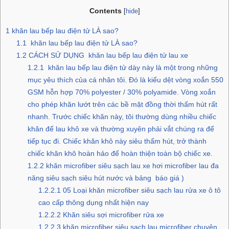
Contents
[
hide
]
1
khăn lau bếp lau điện tử LÀ sao?
1.1
khăn lau bếp lau điện tử LÀ sao?
1.2
CÁCH SỬ DỤNG khăn lau bếp lau điện tử lau xe
1.2.1
khăn lau bếp lau điện tử dày này là một trong những
mục yêu thích của cá nhân tôi. Đó là kiểu dệt vòng xoắn 550
GSM hỗn hợp 70% polyester / 30% polyamide. Vòng xoắn
cho phép khăn lướt trên các bề mặt đồng thời thấm hút rất
nhanh. Trước chiếc khăn này, tôi thường dùng nhiều chiếc
khăn để lau khô xe và thường xuyên phải vắt chúng ra để
tiếp tục đi. Chiếc khăn khô này siêu thấm hút, trở thành
chiếc khăn khô hoàn hảo để hoàn thiện toàn bộ chiếc xe.
1.2.2
khăn microfiber siêu sạch lau xe hơi microfiber lau đa
năng siêu sạch siêu hút nước và bảng báo giá )
1.2.2.1
05 Loại khăn microfiber siêu sạch lau rửa xe ô tô
cao cấp thông dụng nhất hiện nay
1.2.2.2
Khăn siêu sợi microfiber rửa xe
1.2.2.3
khăn microfiber siêu sạch lau microfiber chuyên