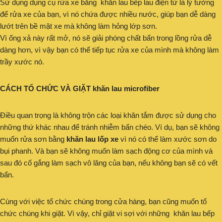
Sử dụng dụng cụ rửa xe bằng khăn lau bếp lau điện tử là lý tưởng
để rửa xe của bạn, vì nó chứa được nhiều nước, giúp bạn dễ dàng
lướt trên bề mặt xe mà không làm hỏng lớp sơn.
Vì ống xả này rất mở, nó sẽ giải phóng chất bẩn trong lồng rửa dễ
dàng hơn, vì vậy bạn có thể tiếp tục rửa xe của mình mà không làm
trầy xước nó.
CÁCH TỔ CHỨC VÀ GIẶT khăn lau microfiber
Điều quan trọng là không trộn các loại khăn tắm được sử dụng cho
những thứ khác nhau để tránh nhiễm bẩn chéo. Ví dụ, bạn sẽ không
muốn rửa sơn bằng
khăn lau lốp xe
vì nó có thể làm xước sơn do
bụi phanh. Và bạn sẽ không muốn làm sạch động cơ của mình và
sau đó cố gắng làm sạch vô lăng của bạn, nếu không bạn sẽ có vết
bẩn.
Cùng với việc tổ chức chúng trong cửa hàng, bạn cũng muốn tổ
chức chúng khi giặt. Vì vậy, chỉ giặt vi sợi với những khăn lau bếp