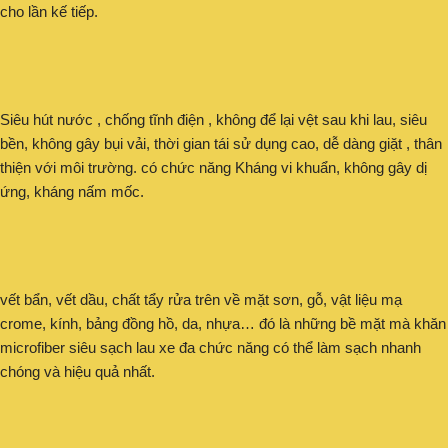
cho lần kế tiếp.
Siêu hút nước , chống tĩnh điện , không để lại vệt sau khi lau, siêu
bền, không gây bụi vải, thời gian tái sử dụng cao, dễ dàng giặt , thân
thiện với môi trường. có chức năng Kháng vi khuẩn, không gây dị
ứng, kháng nấm mốc.
vết bẩn, vết dầu, chất tẩy rửa trên về mặt sơn, gỗ, vật liệu mạ
crome, kính, bảng đồng hồ, da, nhựa… đó là những bề mặt mà khăn
microfiber siêu sạch lau xe đa chức năng có thể làm sạch nhanh
chóng và hiệu quả nhất.