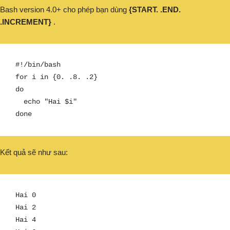
Bash version 4.0+ cho phép bạn dùng
{START. .END.
.INCREMENT}
.
#!/bin/bash

for i in {0. .8. .2}

do

  echo "Hai $i"

done
Kết quả sẽ như sau:
Hai 0

Hai 2

Hai 4
