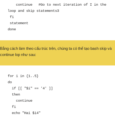
    continue   #Go to next iteration of I in the 
loop and skip statements3

 fi

 statement

Bằng cách làm theo cấu trúc trên, chúng ta có thể tạo bash skip và
continue lop như sau:
for i in {1..5}

do

  if [[ "$i" == '4' ]]

  then

    continue

  fi

  echo "Hai $i4"
