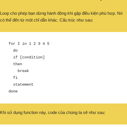
Loop cho phép bạn dừng hành động khi gặp điều kiện phù hợp. Nó
có thể đến từ một chỉ dẫn khác. Cấu trúc như sau:
for I in 1 2 3 4 5

  do

  if [condition]

  then

    break

  fi

  statement

done
Khi sử dụng function này, code của chúng ta sẽ như sau: