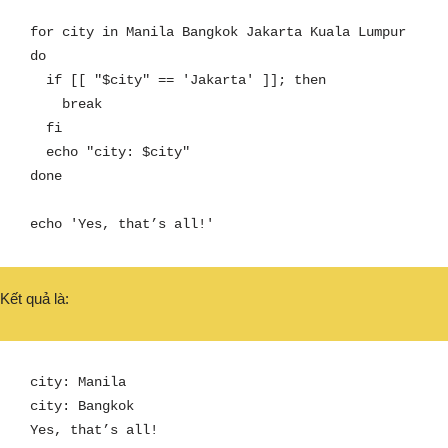
for city in Manila Bangkok Jakarta Kuala Lumpur

do

  if [[ "$city" == 'Jakarta' ]]; then

    break

  fi

  echo "city: $city"

done

echo 'Yes, that’s all!'
Kết quả là:
city: Manila

city: Bangkok

Yes, that’s all!