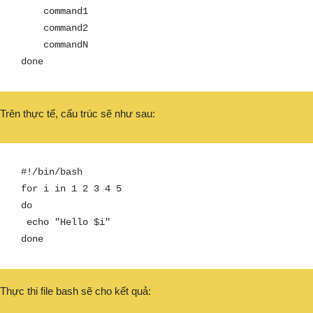
    command1

    command2

    commandN

done
Trên thực tế, cấu trúc sẽ như sau:
#!/bin/bash

for i in 1 2 3 4 5

do

 echo "Hello $i"

done
Thực thi file bash sẽ cho kết quả: