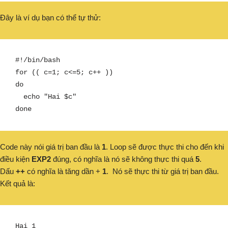
Đây là ví dụ bạn có thể tự thử:
#!/bin/bash

for (( c=1; c<=5; c++ ))

do  

  echo "Hai $c"

done
Code này nói giá trị ban đầu là
1
. Loop sẽ được thực thi cho đến khi
điều kiện
EXP2
đúng, có nghĩa là nó sẽ không thực thi quá
5
.
Dấu
++
có nghĩa là tăng dần +
1
. Nó sẽ thực thi từ giá trị ban đầu.
Kết quả là:
Hai 1
