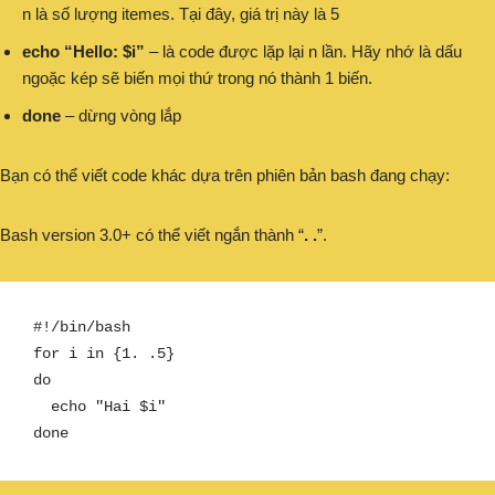
n là số lượng itemes. Tại đây, giá trị này là 5
echo “Hello: $i”
– là code được lặp lại n lần. Hãy nhớ là dấu
ngoặc kép sẽ biến mọi thứ trong nó thành 1 biến.
done
– dừng vòng lắp
Bạn có thể viết code khác dựa trên phiên bản bash đang chạy:
Bash version 3.0+ có thể viết ngắn thành “
. .
”.
#!/bin/bash

for i in {1. .5}

do

  echo "Hai $i"

done