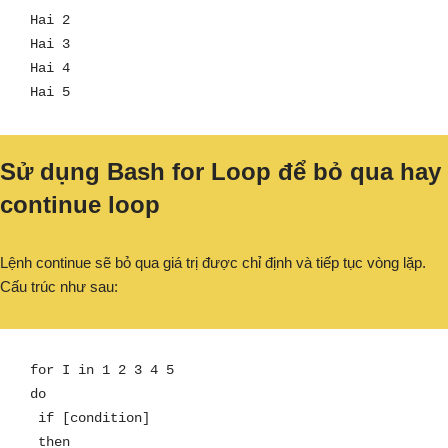
Hai 2

Hai 3

Hai 4 

Hai 5
Sử dụng Bash for Loop để bỏ qua hay
continue loop
Lệnh continue sẽ bỏ qua giá trị được chỉ định và tiếp tục vòng lặp.
Cấu trúc như sau:
for I in 1 2 3 4 5

do

 if [condition]

 then
