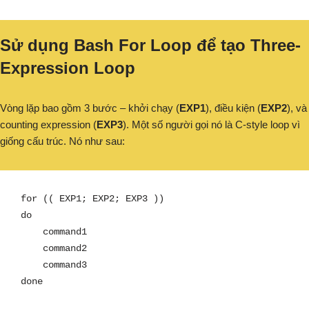
Sử dụng Bash For Loop để tạo Three-
Expression Loop
Vòng lặp bao gồm 3 bước – khởi chạy (
EXP1
), điều kiện (
EXP2
), và
counting expression (
EXP3
). Một số người gọi nó là C-style loop vì
giống cấu trúc. Nó như sau:
for (( EXP1; EXP2; EXP3 ))

do

    command1

    command2

    command3

done