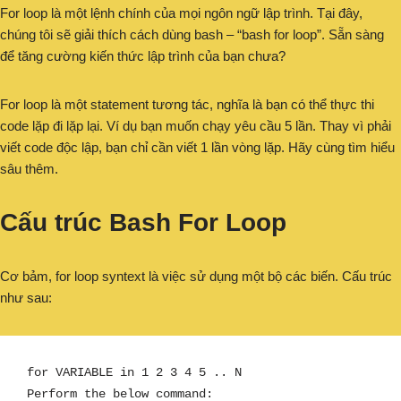
For loop là một lệnh chính của mọi ngôn ngữ lập trình. Tại đây,
chúng tôi sẽ giải thích cách dùng bash – “bash for loop”. Sẵn sàng
để tăng cường kiến thức lập trình của bạn chưa?
For loop là một statement tương tác, nghĩa là bạn có thể thực thi
code lặp đi lặp lại. Ví dụ bạn muốn chạy yêu cầu 5 lần. Thay vì phải
viết code độc lập, bạn chỉ cần viết 1 lần vòng lặp. Hãy cùng tìm hiểu
sâu thêm.
Cấu trúc Bash For Loop
Cơ bảm, for loop syntext là việc sử dụng một bộ các biến. Cấu trúc
như sau:
for VARIABLE in 1 2 3 4 5 .. N

Perform the below command:
