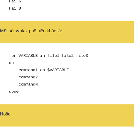
Hai 6 

Hai 8
Một số syntax phổ biến khác là:
for VARIABLE in file1 file2 file3

do

    command1 on $VARIABLE

    command2

    commandN

done
Hoặc: