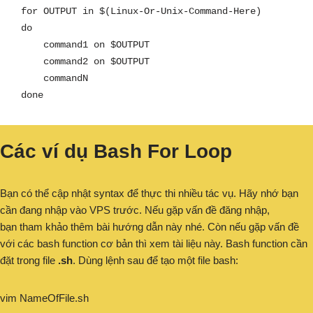
for OUTPUT in $(Linux-Or-Unix-Command-Here)

do

    command1 on $OUTPUT

    command2 on $OUTPUT

    commandN

done
Các ví dụ Bash For Loop
Bạn có thể cập nhật syntax để thực thi nhiều tác vụ. Hãy nhớ bạn
cần đang nhập vào VPS trước. Nếu gặp vấn đề đăng nhập,
bạn tham khảo thêm bài hướng dẫn này nhé. Còn nếu gặp vấn đề
với các bash function cơ bản thì xem tài liệu này. Bash function cần
đặt trong file
.sh
. Dùng lệnh sau để tạo một file bash:
vim NameOfFile.sh