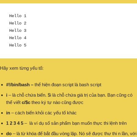
Hello 1

Hello 2

Hello 3

Hello 4 

Hello 5
Hãy xem từng yếu tố:
#!/bin/bash –
thể hiện đoạn script là bash script
i
– là chỗ chứa biến. $i là chỗ chứa giá trị của bạn. Bạn cũng có
thể viết
c/$c
theo ký tự nào cũng được
in
– cách biến khỏi các yếu tố khác
1 2 3 4 5
– là ví dụ số sản phẩm bạn muốn thực thi lệnh trên
do
– là từ khóa để bắt đầu vòng lặp. Nó sẽ được thư thi n lần, với