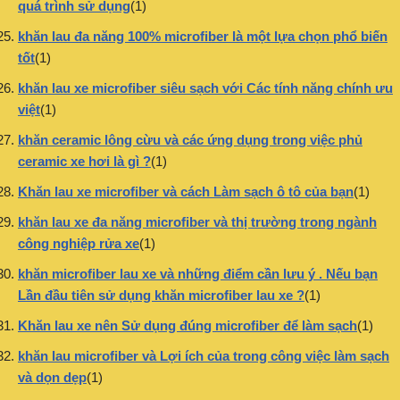
quá trình sử dụng
(1)
khăn lau đa năng 100% microfiber là một lựa chọn phổ biến
tốt
(1)
khăn lau xe microfiber siêu sạch với Các tính năng chính ưu
việt
(1)
khăn ceramic lông cừu và các ứng dụng trong việc phủ
ceramic xe hơi là gì ?
(1)
Khăn lau xe microfiber và cách Làm sạch ô tô của bạn
(1)
khăn lau xe đa năng microfiber và thị trường trong ngành
công nghiệp rửa xe
(1)
khăn microfiber lau xe và những điểm cần lưu ý . Nếu bạn
Lần đầu tiên sử dụng khăn microfiber lau xe ?
(1)
Khăn lau xe nên Sử dụng đúng microfiber để làm sạch
(1)
khăn lau microfiber và Lợi ích của trong công việc làm sạch
và dọn dẹp
(1)