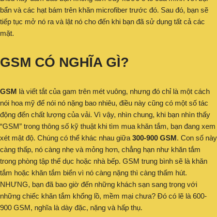
bẩn và các hạt bám trên khăn microfiber trước đó. Sau đó, bạn sẽ
tiếp tục mở nó ra và lật nó cho đến khi bạn đã sử dụng tất cả các
mặt.
GSM CÓ NGHĨA GÌ?
GSM
là viết tắt của gam trên mét vuông, nhưng đó chỉ là một cách
nói hoa mỹ để nói nó nặng bao nhiêu, điều này cũng có một số tác
động đến chất lượng của vải. Vì vậy, nhìn chung, khi bạn nhìn thấy
“GSM” trong thông số kỹ thuật khi tìm mua khăn tắm, bạn đang xem
xét mật độ. Chúng có thể khác nhau giữa
300-900 GSM
. Con số này
càng thấp, nó càng nhẹ và mỏng hơn, chẳng hạn như khăn tắm
trong phòng tập thể dục hoặc nhà bếp. GSM trung bình sẽ là khăn
tắm hoặc khăn tắm biển vì nó càng nặng thì càng thấm hút.
NHƯNG, bạn đã bao giờ đến những khách sạn sang trọng với
những chiếc khăn tắm khổng lồ, mềm mại chưa? Đó có lẽ là 600-
900 GSM, nghĩa là dày đặc, nặng và hấp thụ.