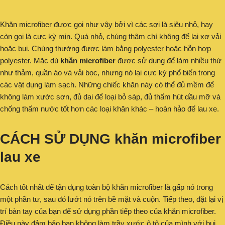
Khăn microfiber được gọi như vậy bởi vì các sợi là siêu nhỏ, hay
còn gọi là cực kỳ mịn. Quá nhỏ, chúng thậm chí không để lại xơ vải
hoặc bụi. Chúng thường được làm bằng polyester hoặc hỗn hợp
polyester. Mặc dù
khăn microfiber
được sử dụng để làm nhiều thứ
như thảm, quần áo và vải bọc, nhưng nó lại cực kỳ phổ biến trong
các vật dụng làm sạch. Những chiếc khăn này có thể đủ mềm để
không làm xước sơn, đủ dai để loại bỏ sáp, đủ thấm hút dầu mỡ và
chống thấm nước tốt hơn các loại khăn khác – hoàn hảo để lau xe.
CÁCH SỬ DỤNG khăn microfiber
lau xe
Cách tốt nhất để tận dụng toàn bộ khăn microfiber là gấp nó trong
một phần tư, sau đó lướt nó trên bề mặt và cuộn. Tiếp theo, đặt lại vị
trí bàn tay của bạn để sử dụng phần tiếp theo của khăn microfiber.
Điều này đảm bảo bạn không làm trầy xước ô tô của mình với bụi