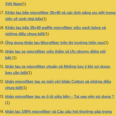
Việt Nam
(1)
Khăn lau bếp microfiber 35×40 và các tính năng ưu việt trong
việc vệ sinh nhà bếp
(1)
Khăn lau bếp 35×40 waffle microfiber siêu sạch bóng và
những điều chưa biết
(1)
Ứng dụng khăn lau Microfiber trên thị trường hiện nay
(1)
khăn lau xe microfiber siêu thấm và Ưu nhược điểm nổi
bật
(1)
khăn lau xe microfiber chuẩn và Những lưu ý khi sử dụng-
bạn cần biết
(1)
khăn microfiber lau xe mới với khăn Cotton và những điều
chưa biết
(1)
khăn microfiber lau xe ô tô siêu bền – Tại sao nên sử dụng ?
(1)
khăn lau 100% microfiber và Các câu hỏi thường gặp trong