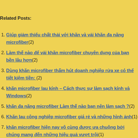
Related Posts:
Giúp giảm thiểu chất thải với khăn và vải khăn đa năng
microfiber
(2)
Làm thế nào để vải khăn microfiber chuyên dụng của bạn
bền lâu hơn
(2)
Dùng khăn microfiber thấm hút doanh nghiệp rửa xe có thể
tiết kiệm tiền:
(2)
khăn microfiber lau kính – Cách thực sự làm sạch kính và
Windows
(2)
khăn đa năng microfiber Làm thế nào bạn nên làm sạch ?
(2)
Khăn lau công nghiệp microfiber giá rẻ và những hình ảnh
(1)
khăn microfiber hiện nay vô cùng được ưa chuộng bởi
chúng mang đến những hiệu quả vượt trội
(1)