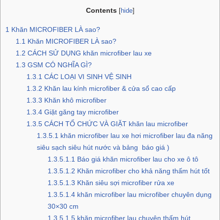
Contents
[
hide
]
1
Khăn MICROFIBER LÀ sao?
1.1
Khăn MICROFIBER LÀ sao?
1.2
CÁCH SỬ DỤNG khăn microfiber lau xe
1.3
GSM CÓ NGHĨA GÌ?
1.3.1
CÁC LOẠI VI SINH VỆ SINH
1.3.2
Khăn lau kính microfiber & cửa sổ cao cấp
1.3.3
Khăn khô microfiber
1.3.4
Giặt găng tay microfiber
1.3.5
CÁCH TỔ CHỨC VÀ GIẶT khăn lau microfiber
1.3.5.1
khăn microfiber lau xe hơi microfiber lau đa năng
siêu sạch siêu hút nước và bảng báo giá )
1.3.5.1.1
Báo giá khăn microfiber lau cho xe ô tô
1.3.5.1.2
Khăn microfiber cho khả năng thấm hút tốt
1.3.5.1.3
Khăn siêu sợi microfiber rửa xe
1.3.5.1.4
khăn microfiber lau microfiber chuyên dụng
30×30 cm
1.3.5.1.5
khăn microfiber lau chuyên thấm hút