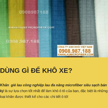
DÙNG GÌ ĐỂ KHÔ XE?
Khăn giẻ lau công nghiệp lau đa năng microfiber siêu sạch bán
ký
là sự lựa chọn tốt nhất để làm khô ô tô của bạn, đặc biệt là những
loại khăn được thiết kế cho các chi tiết ô tô!