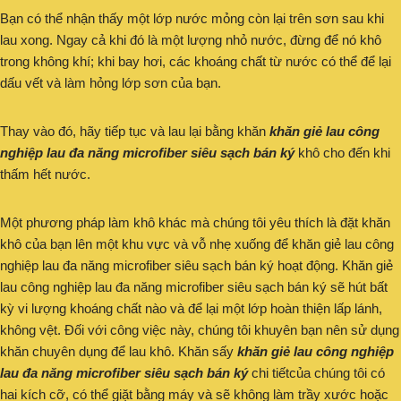
Bạn có thể nhận thấy một lớp nước mỏng còn lại trên sơn sau khi
lau xong. Ngay cả khi đó là một lượng nhỏ nước, đừng để nó khô
trong không khí; khi bay hơi, các khoáng chất từ ​​nước có thể để lại
dấu vết và làm hỏng lớp sơn của bạn.
Thay vào đó, hãy tiếp tục và lau lại bằng khăn
khăn giẻ lau công
nghiệp lau đa năng microfiber siêu sạch bán ký
khô cho đến khi
thấm hết nước.
Một phương pháp làm khô khác mà chúng tôi yêu thích là đặt khăn
khô của bạn lên một khu vực và vỗ nhẹ xuống để khăn giẻ lau công
nghiệp lau đa năng microfiber siêu sạch bán ký hoạt động. Khăn giẻ
lau công nghiệp lau đa năng microfiber siêu sạch bán ký sẽ hút bất
kỳ vi lượng khoáng chất nào và để lại một lớp hoàn thiện lấp lánh,
không vệt. Đối với công việc này, chúng tôi khuyên bạn nên sử dụng
khăn chuyên dụng để lau khô. Khăn sấy
khăn giẻ lau công nghiệp
lau đa năng microfiber siêu sạch bán ký
chi tiếtcủa chúng tôi có
hai kích cỡ, có thể giặt bằng máy và sẽ không làm trầy xước hoặc