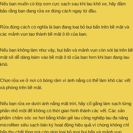
Nếu bạn muốn có lớp sơn cực sạch sau khi lau khô xe, hãy đảm
bảo rằng bạn đang rửa xe đúng cách ngay từ đầu.
Rửa đúng cách có nghĩa là bạn đang loại bỏ bụi bẩn trên bề mặt và
các mảnh vụn tạo thành bề mặt ô tô của bạn.
Nếu bạn không làm như vậy, bụi bẩn và mảnh vụn còn sót lại trên bề
mặt sẽ dễ dàng bám vào bề mặt ô tô của bạn hơn khi bạn đang lau
khô.
Chọn rửa xe ở nơi có bóng râm vì ánh nắng có thể làm khô các vết
xà phòng trên bề mặt.
Nếu bạn rửa xe dưới ánh nắng mặt trời, hãy cố gắng làm sạch từng
phần nhỏ một để không có thời gian hình thành các vết. Các sản
phẩm chăm sóc xe hơi bằng khăn giẻ lau công nghiệp lau đa năng
microfiber siêu sạch bán ký hoạt động hiệu quả vì chúng không chỉ
hấp thụ chất lỏng mà còn giúp loại bỏ mọi bụi bẩn và mảnh vụn.