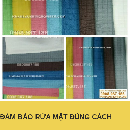
ĐẢM BẢO RỬA MẶT ĐÚNG CÁCH