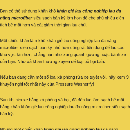
Bạn có thể sử dụng khăn khô
khăn giẻ lau công nghiệp lau đa
năng microfiber
siêu sạch bán ký lớn hơn để che phủ nhiều diện
tích bề mặt hơn và cắt giảm thời gian lau chùi.
Một chiếc khăn làm khô khăn giẻ lau công nghiệp lau đa năng
microfiber siêu sạch bán ký nhỏ hơn cũng rất tiện dụng để lau các
khu vực kín hơn, chẳng hạn như xung quanh gương hoặc bánh xe
của bạn. Nhớ xả khăn thường xuyên để loại bỏ bụi bẩn.
Nếu bạn đang cần một số loại xà phòng rửa xe tuyệt vời, hãy xem 9
khuyến nghị tốt nhất này của Pressure Washerify!
Sau khi rửa xe bằng xà phòng và bọt, đã đến lúc làm sạch bề mặt
bằng khăn khăn giẻ lau công nghiệp lau đa năng microfiber siêu sạch
bán ký.
Nhúng một chiếc khăn
khăn giẻ lau công nghiệp lau
đa năng