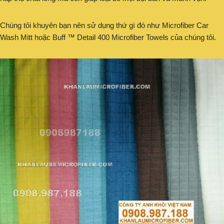
Chúng tôi khuyên bạn nên sử dụng thứ gì đó như Microfiber Car
Wash Mitt hoặc Buff ™ Detail 400 Microfiber Towels của chúng tôi.