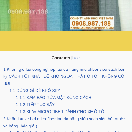
Contents
[
hide
]
1
Khăn giẻ lau công nghiệp lau đa năng microfiber siêu sạch bán
ký-CÁCH TỐT NHẤT ĐỂ KHÔ NGOẠI THẤT Ô TÔ – KHÔNG CÓ
BỤI,
1.1
DÙNG GÌ ĐỂ KHÔ XE?
1.1.1
ĐẢM BẢO RỬA MẶT ĐÚNG CÁCH
1.1.2
TIẾP TỤC SẤY
1.1.3
Khăn MICROFIBER DÀNH CHO XE Ô TÔ
2
Khăn lau xe hơi microfiber lau đa năng siêu sạch siêu hút nước
và bảng báo giá )