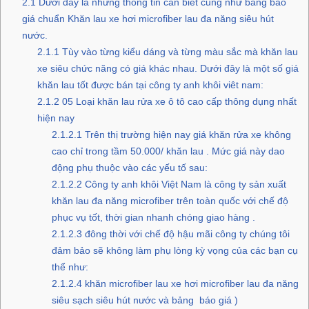
2.1
Dưới đây là những thông tin cần biết cũng như bảng báo
giá chuẩn Khăn lau xe hơi microfiber lau đa năng siêu hút
nước.
2.1.1
Tùy vào từng kiểu dáng và từng màu sắc mà khăn lau
xe siêu chức năng có giá khác nhau. Dưới đây là một số giá
khăn lau tốt được bán tại công ty anh khôi viêt nam:
2.1.2
05 Loại khăn lau rửa xe ô tô cao cấp thông dụng nhất
hiện nay
2.1.2.1
Trên thị trường hiện nay giá khăn rửa xe không
cao chỉ trong tầm 50.000/ khăn lau . Mức giá này dao
động phụ thuộc vào các yếu tố sau:
2.1.2.2
Công ty anh khôi Việt Nam là công ty sản xuất
khăn lau đa năng microfiber trên toàn quốc với chế độ
phục vụ tốt, thời gian nhanh chóng giao hàng .
2.1.2.3
đông thời với chế độ hậu mãi công ty chúng tôi
đảm bảo sẽ không làm phụ lòng kỳ vọng của các bạn cụ
thể như:
2.1.2.4
khăn microfiber lau xe hơi microfiber lau đa năng
siêu sạch siêu hút nước và bảng báo giá )