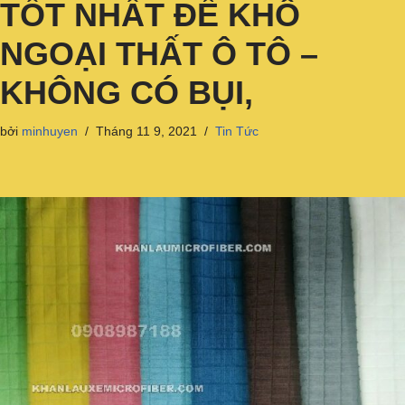
TỐT NHẤT ĐỂ KHÔ
NGOẠI THẤT Ô TÔ –
KHÔNG CÓ BỤI,
bởi
minhuyen
Tháng 11 9, 2021
Tin Tức