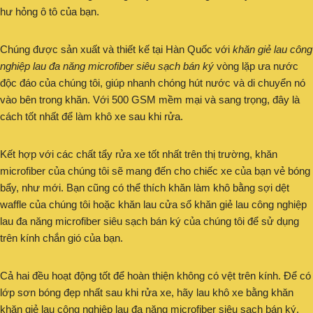
hư hỏng ô tô của bạn.
Chúng được sản xuất và thiết kế tại Hàn Quốc với
khăn giẻ lau công
nghiệp lau đa năng microfiber siêu sạch bán ký
vòng lặp ưa nước
độc đáo của chúng tôi, giúp nhanh chóng hút nước và di chuyển nó
vào bên trong khăn. Với 500 GSM mềm mại và sang trọng, đây là
cách tốt nhất để làm khô xe sau khi rửa.
Kết hợp với các chất tẩy rửa xe tốt nhất trên thị trường, khăn
microfiber của chúng tôi sẽ mang đến cho chiếc xe của bạn vẻ bóng
bẩy, như mới. Bạn cũng có thể thích khăn làm khô bằng sợi dệt
waffle của chúng tôi hoặc khăn lau cửa sổ khăn giẻ lau công nghiệp
lau đa năng microfiber siêu sạch bán ký của chúng tôi để sử dụng
trên kính chắn gió của bạn.
Cả hai đều hoạt động tốt để hoàn thiện không có vệt trên kính. Để có
lớp sơn bóng đẹp nhất sau khi rửa xe, hãy lau khô xe bằng khăn
khăn giẻ lau công nghiệp lau đa năng microfiber siêu sạch bán ký.