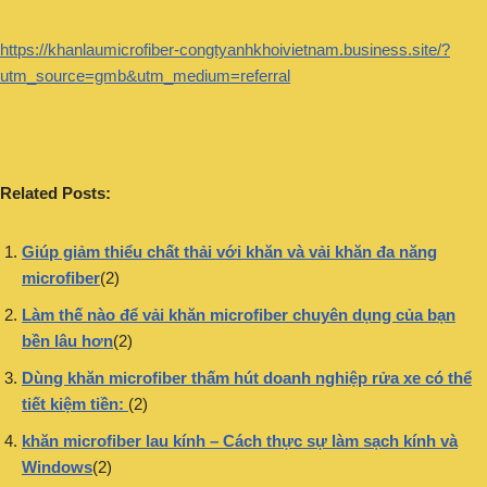
https://khanlaumicrofiber-congtyanhkhoivietnam.business.site/?
utm_source=gmb&utm_medium=referral
Related Posts:
Giúp giảm thiểu chất thải với khăn và vải khăn đa năng
microfiber
(2)
Làm thế nào để vải khăn microfiber chuyên dụng của bạn
bền lâu hơn
(2)
Dùng khăn microfiber thấm hút doanh nghiệp rửa xe có thể
tiết kiệm tiền:
(2)
khăn microfiber lau kính – Cách thực sự làm sạch kính và
Windows
(2)