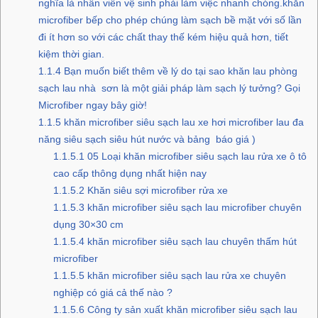
nghĩa là nhân viên vệ sinh phải làm việc nhanh chóng.khăn
microfiber bếp cho phép chúng làm sạch bề mặt với số lần
đi ít hơn so với các chất thay thế kém hiệu quả hơn, tiết
kiệm thời gian.
1.1.4
Bạn muốn biết thêm về lý do tại sao khăn lau phòng
sạch lau nhà sơn là một giải pháp làm sạch lý tưởng? Gọi
Microfiber ngay bây giờ!
1.1.5
khăn microfiber siêu sạch lau xe hơi microfiber lau đa
năng siêu sạch siêu hút nước và bảng báo giá )
1.1.5.1
05 Loại khăn microfiber siêu sạch lau rửa xe ô tô
cao cấp thông dụng nhất hiện nay
1.1.5.2
Khăn siêu sợi microfiber rửa xe
1.1.5.3
khăn microfiber siêu sạch lau microfiber chuyên
dụng 30×30 cm
1.1.5.4
khăn microfiber siêu sạch lau chuyên thấm hút
microfiber
1.1.5.5
khăn microfiber siêu sạch lau rửa xe chuyên
nghiệp có giá cả thế nào ?
1.1.5.6
Công ty sản xuất khăn microfiber siêu sạch lau