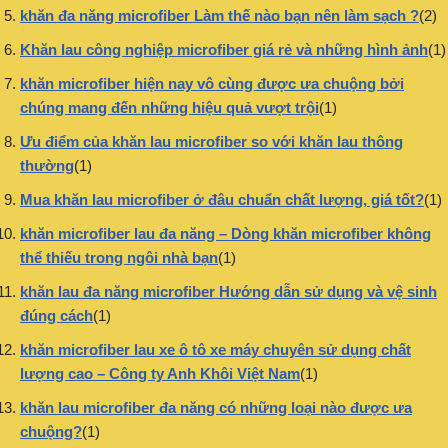
khăn đa năng microfiber Làm thế nào bạn nên làm sạch ?
(2)
Khăn lau công nghiệp microfiber giá rẻ và những hình ảnh
(1)
khăn microfiber hiện nay vô cùng được ưa chuộng bởi
chúng mang đến những hiệu quả vượt trội
(1)
Ưu điểm của khăn lau microfiber so với khăn lau thông
thường
(1)
Mua khăn lau microfiber ở đâu chuẩn chất lượng, giá tốt?
(1)
khăn microfiber lau đa năng – Dòng khăn microfiber không
thể thiếu trong ngôi nhà bạn
(1)
khăn lau đa năng microfiber Hướng dẫn sử dụng và vệ sinh
đúng cách
(1)
khăn microfiber lau xe ô tô xe máy chuyên sử dụng chất
lượng cao – Công ty Anh Khôi Việt Nam
(1)
khăn lau microfiber đa năng có những loại nào được ưa
chuộng?
(1)