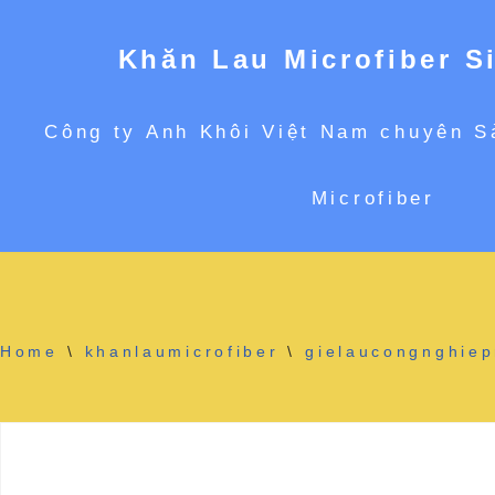
Khăn Lau Microfiber S
Chuyển
Công ty Anh Khôi Việt Nam chuyên S
tới
Microfiber
nội
dung
Home
\
khanlaumicrofiber
\
gielaucongnghiep