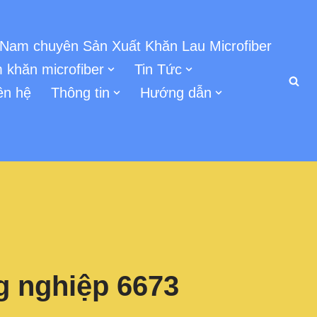
 Nam chuyên Sản Xuất Khăn Lau Microfiber
 khăn microfiber
Tin Tức
ên hệ
Thông tin
Hướng dẫn
g nghiệp 6673