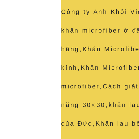
Công ty Anh Khôi V
khăn microfiber ở đ
hãng,Khăn Microfibe
kính,Khăn Microfibe
microfiber,Cách giặ
năng 30×30,khăn la
của Đức,Khăn lau b