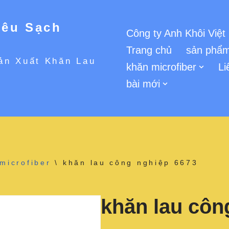
iêu Sạch
Công ty Anh Khôi Việt
Trang chủ
sản phẩm
ản Xuất Khăn Lau
khăn microfiber
Li
bài mới
microfiber
\
khăn lau công nghiệp 6673
khăn lau côn