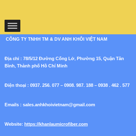
CÔNG TY TNHH TM & DV ANH KHÔI VIỆT NAM
Địa chỉ : 78/5/12 Đường Cống Lở, Phường 15, Quận Tân
Bình, Thành phố Hồ Chí Minh
Điện thoại : 0937. 256. 077 – 0908. 987. 188 – 0938 . 462 . 577
Emails :
sales.anhkhoivietnam@gmail.com
Website:
https://khanlaumicrofiber.com