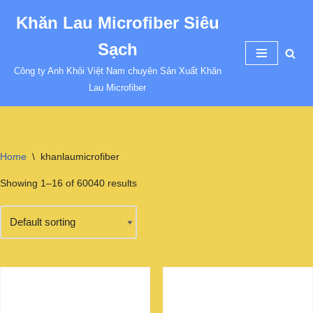
Khăn Lau Microfiber Siêu
Chuyển
Sạch
tới
nội
Công ty Anh Khôi Việt Nam chuyên Sản Xuất Khăn
dung
Lau Microfiber
Home
\
khanlaumicrofiber
Showing 1–16 of 60040 results