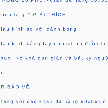
RONG 20 PHÚT-khăn đa năng 50x55c
ính là gì? GIẢI THÍCH
lau kính so với đánh bóng
au kính bằng tay có một ưu điểm là
a bạn. Nó khá đơn giản và bất kỳ ngư
ì.
YR BẢO VỆ
tăng với các khăn đa năng 50x55cm 