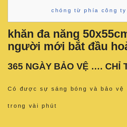
chóng từ phía công ty
khăn đa năng 50x55cm
người mới bắt đầu ho
365 NGÀY BẢO VỆ …. CHỈ 
Có được sự sáng bóng và bảo vệ 
trong vài phút