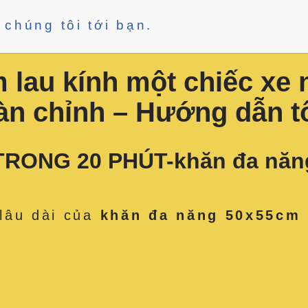
 chúng tôi tới bạn.
 lau kính một chiếc xe 
àn chỉnh – Hướng dẫn tố
TRONG 20 PHÚT-khăn đa năng
lâu dài của
khăn đa năng 50x55cm 