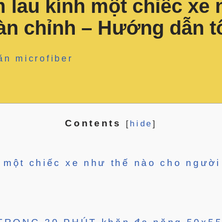
 lau kính một chiếc xe 
àn chỉnh – Hướng dẫn tố
ăn microfiber
Contents
[
hide
]
một chiếc xe như thế nào cho người