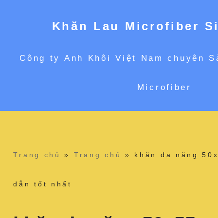
Khăn Lau Microfiber S
Chuyển
Công ty Anh Khôi Việt Nam chuyên S
tới
Microfiber
nội
dung
Trang chủ
»
Trang chủ
»
khăn đa năng 50x
dẫn tốt nhất