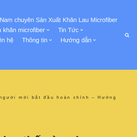
 Nam chuyên Sản Xuất Khăn Lau Microfiber
 khăn microfiber
Tin Tức
ên hệ
Thông tin
Hướng dẫn
 người mới bắt đầu hoàn chỉnh – Hướng