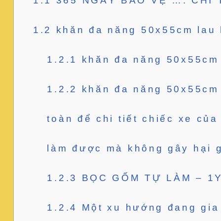
1.1
365 NGÀY BẢO VỆ …. CHỈ T
1.2
khăn đa năng 50x55cm lau k
1.2.1
khăn đa năng 50x55cm 
1.2.2
khăn đa năng 50x55cm l
toàn để chi tiết chiếc xe củ
làm được mà không gây hại g
1.2.3
BỌC GỐM TỰ LÀM – 1
1.2.4
Một xu hướng đang gia 