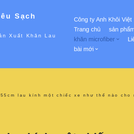
iêu Sạch
Công ty Anh Khôi Việt
Trang chủ
sản phẩm
ản Xuất Khăn Lau
khăn microfiber
Li
bài mới
55cm lau kính một chiếc xe như thế nào cho