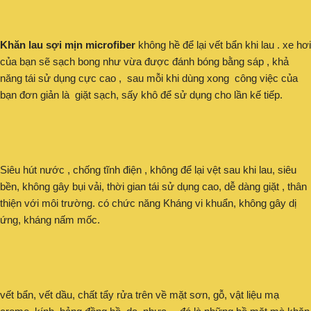
Khăn lau sợi mịn microfiber
không hề để lại vết bẩn khi lau . xe hơi
của bạn sẽ sạch bong như vừa được đánh bóng bằng sáp , khả
năng tái sử dụng cực cao , sau mỗi khi dùng xong công việc của
bạn đơn giản là giặt sạch, sấy khô để sử dụng cho lần kế tiếp.
Siêu hút nước , chống tĩnh điện , không để lại vệt sau khi lau, siêu
bền, không gây bụi vải, thời gian tái sử dụng cao, dễ dàng giặt , thân
thiện với môi trường. có chức năng Kháng vi khuẩn, không gây dị
ứng, kháng nấm mốc.
vết bẩn, vết dầu, chất tẩy rửa trên về mặt sơn, gỗ, vật liệu mạ