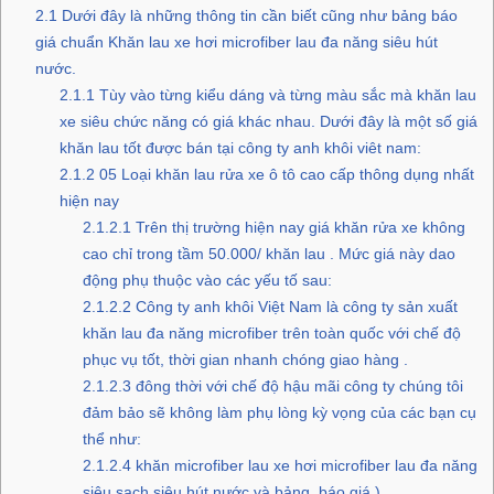
2.1
Dưới đây là những thông tin cần biết cũng như bảng báo
giá chuẩn Khăn lau xe hơi microfiber lau đa năng siêu hút
nước.
2.1.1
Tùy vào từng kiểu dáng và từng màu sắc mà khăn lau
xe siêu chức năng có giá khác nhau. Dưới đây là một số giá
khăn lau tốt được bán tại công ty anh khôi viêt nam:
2.1.2
05 Loại khăn lau rửa xe ô tô cao cấp thông dụng nhất
hiện nay
2.1.2.1
Trên thị trường hiện nay giá khăn rửa xe không
cao chỉ trong tầm 50.000/ khăn lau . Mức giá này dao
động phụ thuộc vào các yếu tố sau:
2.1.2.2
Công ty anh khôi Việt Nam là công ty sản xuất
khăn lau đa năng microfiber trên toàn quốc với chế độ
phục vụ tốt, thời gian nhanh chóng giao hàng .
2.1.2.3
đông thời với chế độ hậu mãi công ty chúng tôi
đảm bảo sẽ không làm phụ lòng kỳ vọng của các bạn cụ
thể như:
2.1.2.4
khăn microfiber lau xe hơi microfiber lau đa năng
siêu sạch siêu hút nước và bảng báo giá )