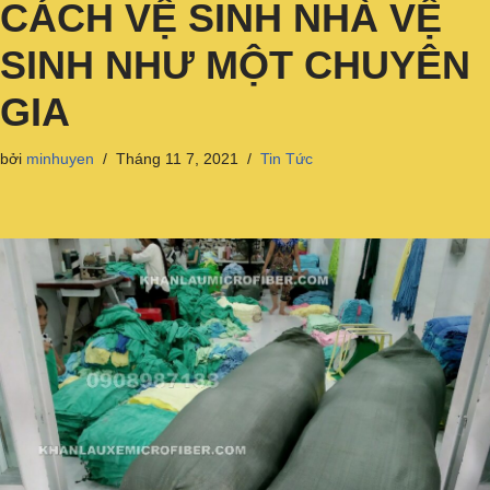
CÁCH VỆ SINH NHÀ VỆ
SINH NHƯ MỘT CHUYÊN
GIA
bởi
minhuyen
Tháng 11 7, 2021
Tin Tức