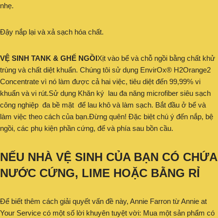
nhẹ.
Đậy nắp lại và xả sạch hóa chất.
VỆ SINH TANK & GHẾ NGỒI
Xịt vào bể và chỗ ngồi bằng chất khử
trùng và chất diệt khuẩn. Chúng tôi sử dụng EnvirOx® H2Orange2
Concentrate vì nó làm được cả hai việc, tiêu diệt đến 99,99% vi
khuẩn và vi rút.Sử dụng Khăn ký lau đa năng microfiber siêu sạch
công nghiệp đa bề mặt để lau khô và làm sạch. Bắt đầu ở bể và
làm việc theo cách của bạn.Đừng quên! Đặc biệt chú ý đến nắp, bệ
ngồi, các phụ kiện phần cứng, đế và phía sau bồn cầu.
NẾU NHÀ VỆ SINH CỦA BẠN CÓ CHỨA
NƯỚC CỨNG, LIME HOẶC BẰNG RỈ
Để biết thêm cách giải quyết vấn đề này, Annie Farron từ Annie at
Your Service có một số lời khuyên tuyệt vời: Mua một sản phẩm có