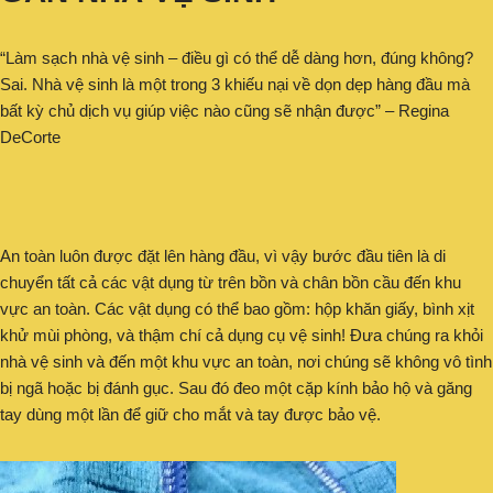
“Làm sạch nhà vệ sinh – điều gì có thể dễ dàng hơn, đúng không?
Sai. Nhà vệ sinh là một trong 3 khiếu nại về dọn dẹp hàng đầu mà
bất kỳ chủ dịch vụ giúp việc nào cũng sẽ nhận được” – Regina
DeCorte
An toàn luôn được đặt lên hàng đầu, vì vậy bước đầu tiên là di
chuyển tất cả các vật dụng từ trên bồn và chân bồn cầu đến khu
vực an toàn. Các vật dụng có thể bao gồm: hộp khăn giấy, bình xịt
khử mùi phòng, và thậm chí cả dụng cụ vệ sinh! Đưa chúng ra khỏi
nhà vệ sinh và đến một khu vực an toàn, nơi chúng sẽ không vô tình
bị ngã hoặc bị đánh gục. Sau đó đeo một cặp kính bảo hộ và găng
tay dùng một lần để giữ cho mắt và tay được bảo vệ.