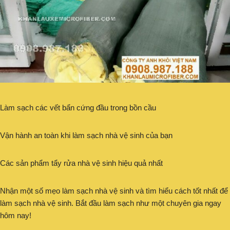
Làm sạch các vết bẩn cứng đầu trong bồn cầu
Vận hành an toàn khi làm sạch nhà vệ sinh của bạn
Các sản phẩm tẩy rửa nhà vệ sinh hiệu quả nhất
Nhận một số mẹo làm sạch nhà vệ sinh và tìm hiểu cách tốt nhất để
làm sạch nhà vệ sinh. Bắt đầu làm sạch như một chuyên gia ngay
hôm nay!