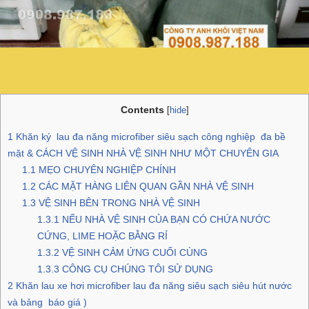
Contents
[
hide
]
1
Khăn ký lau đa năng microfiber siêu sạch công nghiệp đa bề
mặt & CÁCH VỆ SINH NHÀ VỆ SINH NHƯ MỘT CHUYÊN GIA
1.1
MẸO CHUYÊN NGHIỆP CHÍNH
1.2
CÁC MẶT HÀNG LIÊN QUAN GẦN NHÀ VỆ SINH
1.3
VỆ SINH BÊN TRONG NHÀ VỆ SINH
1.3.1
NẾU NHÀ VỆ SINH CỦA BẠN CÓ CHỨA NƯỚC
CỨNG, LIME HOẶC BẰNG RỈ
1.3.2
VỆ SINH CẢM ỨNG CUỐI CÙNG
1.3.3
CÔNG CỤ CHÚNG TÔI SỬ DỤNG
2
Khăn lau xe hơi microfiber lau đa năng siêu sạch siêu hút nước
và bảng báo giá )