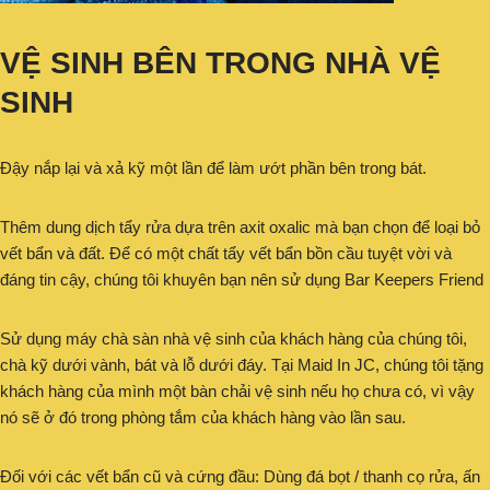
VỆ SINH BÊN TRONG NHÀ VỆ
SINH
Đậy nắp lại và xả kỹ một lần để làm ướt phần bên trong bát.
Thêm dung dịch tẩy rửa dựa trên axit oxalic mà bạn chọn để loại bỏ
vết bẩn và đất. Để có một chất tẩy vết bẩn bồn cầu tuyệt vời và
đáng tin cậy, chúng tôi khuyên bạn nên sử dụng Bar Keepers Friend
Sử dụng máy chà sàn nhà vệ sinh của khách hàng của chúng tôi,
chà kỹ dưới vành, bát và lỗ dưới đáy. Tại Maid In JC, chúng tôi tặng
khách hàng của mình một bàn chải vệ sinh nếu họ chưa có, vì vậy
nó sẽ ở đó trong phòng tắm của khách hàng vào lần sau.
Đối với các vết bẩn cũ và cứng đầu: Dùng đá bọt / thanh cọ rửa, ấn