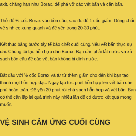
axit, chẳng hạn như Borax, để phá vỡ các vết bẩn và cặn bẩn.
Thử đổ ¼ cốc Borax vào bồn cầu, sau đó đổ 1 cốc giấm. Dùng chổi
vệ sinh cọ xung quanh và để yên trong 20-30 phút.
Kết thúc bằng bước tẩy tế bào chết cuối cùng.Nếu vết bẩn thực sự
dai: Chúng tôi tạo hỗn hợp dán Borax. Bạn cần phải tắt nước và xả
sạch bồn cầu để các vết bẩn không bị dính nước.
Bắt đầu với ½ cốc Borax và từ từ thêm giấm cho đến khi bạn tạo
thành một hỗn hợp đặc. Ngay lập tức phết hỗn hợp lên vết bẩn che
phủ hoàn toàn. Để yên 20 phút rồi chà sạch hỗn hợp và vết bẩn. Bạn
có thể cần lặp lại quá trình này nhiều lần để có được kết quả mong
muốn.
VỆ SINH CẢM ỨNG CUỐI CÙNG