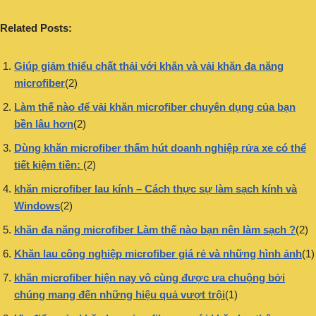
Related Posts:
Giúp giảm thiểu chất thải với khăn và vải khăn đa năng
microfiber
(2)
Làm thế nào để vải khăn microfiber chuyên dụng của bạn
bền lâu hơn
(2)
Dùng khăn microfiber thấm hút doanh nghiệp rửa xe có thể
tiết kiệm tiền:
(2)
khăn microfiber lau kính – Cách thực sự làm sạch kính và
Windows
(2)
khăn đa năng microfiber Làm thế nào bạn nên làm sạch ?
(2)
Khăn lau công nghiệp microfiber giá rẻ và những hình ảnh
(1)
khăn microfiber hiện nay vô cùng được ưa chuộng bởi
chúng mang đến những hiệu quả vượt trội
(1)