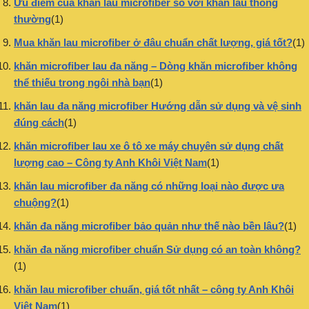
Ưu điểm của khăn lau microfiber so với khăn lau thông
thường
(1)
Mua khăn lau microfiber ở đâu chuẩn chất lượng, giá tốt?
(1)
khăn microfiber lau đa năng – Dòng khăn microfiber không
thể thiếu trong ngôi nhà bạn
(1)
khăn lau đa năng microfiber Hướng dẫn sử dụng và vệ sinh
đúng cách
(1)
khăn microfiber lau xe ô tô xe máy chuyên sử dụng chất
lượng cao – Công ty Anh Khôi Việt Nam
(1)
khăn lau microfiber đa năng có những loại nào được ưa
chuộng?
(1)
khăn đa năng microfiber bảo quản như thế nào bền lâu?
(1)
khăn đa năng microfiber chuẩn Sử dụng có an toàn không?
(1)
khăn lau microfiber chuẩn, giá tốt nhất – công ty Anh Khôi
Việt Nam
(1)