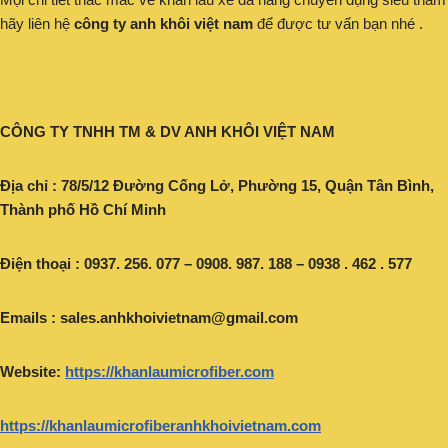
hãy liên hệ
công ty anh khôi việt nam
để được tư vấn bạn nhé .
CÔNG TY TNHH TM & DV ANH KHÔI VIỆT NAM
Địa chỉ : 78/5/12 Đường Cống Lở, Phường 15, Quận Tân Bình,
Thành phố Hồ Chí Minh
Điện thoại : 0937. 256. 077 – 0908. 987. 188 – 0938 . 462 . 577
Emails :
sales.anhkhoivietnam@gmail.com
Website:
https://khanlaumicrofiber.com
https://khanlaumicrofiberanhkhoivietnam.com