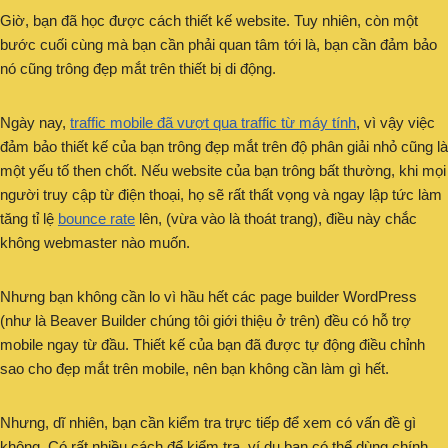
Giờ, bạn đã học được cách thiết kế website. Tuy nhiên, còn một
bước cuối cùng mà bạn cần phải quan tâm tới là, bạn cần đảm bảo
nó cũng trông đẹp mắt trên thiết bị di động.
Ngày nay,
traffic mobile đã vượt qua traffic từ máy tính
, vì vậy việc
đảm bảo thiết kế của bạn trông đẹp mắt trên độ phân giải nhỏ cũng là
một yếu tố then chốt. Nếu website của bạn trông bất thường, khi mọi
người truy cập từ điện thoại, họ sẽ rất thất vọng và ngay lập tức làm
tăng tỉ lệ
bounce rate
lên, (vừa vào là thoát trang), điều này chắc
không webmaster nào muốn.
Nhưng bạn không cần lo vì hầu hết các page builder WordPress
(như là Beaver Builder chúng tôi giới thiệu ở trên) đều có hỗ trợ
mobile ngay từ đầu. Thiết kế của bạn đã được tự động điều chỉnh
sao cho đẹp mắt trên mobile, nên bạn không cần làm gì hết.
Nhưng, dĩ nhiên, bạn cần kiểm tra trực tiếp để xem có vấn đề gì
không. Có rất nhiều cách để kiểm tra, ví dụ bạn có thể dùng chính