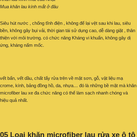
Mua khăn lau kính mắt ở đâu
Siêu hút nước , chống tĩnh điện , không để lại vệt sau khi lau, siêu
bền, không gây bụi vải, thời gian tái sử dụng cao, dễ dàng giặt , thân
thiện với môi trường. có chức năng Kháng vi khuẩn, không gây dị
ứng, kháng nấm mốc.
vết bẩn, vết dầu, chất tẩy rửa trên về mặt sơn, gỗ, vật liệu mạ
crome, kính, bảng đồng hồ, da, nhựa… đó là những bề mặt mà khăn
microfiber lau xe đa chức năng có thể làm sạch nhanh chóng và
hiệu quả nhất.
05 Loại khăn microfiber lau rửa xe ô tô