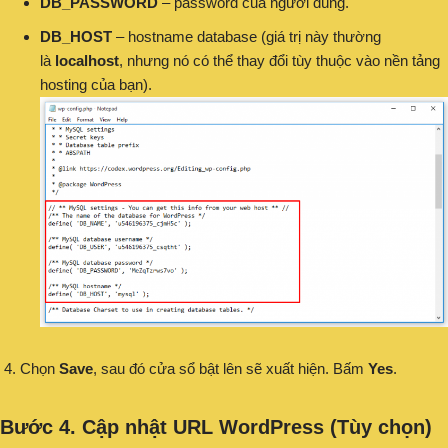
DB_PASSWORD
– password của người dùng.
DB_HOST
– hostname database (giá trị này thường
là
localhost
, nhưng nó có thể thay đổi tùy thuộc vào nền tảng
hosting của bạn).
Chọn
Save
, sau đó cửa sổ bật lên sẽ xuất hiện. Bấm
Yes
.
Bước 4. Cập nhật URL WordPress (Tùy chọn)