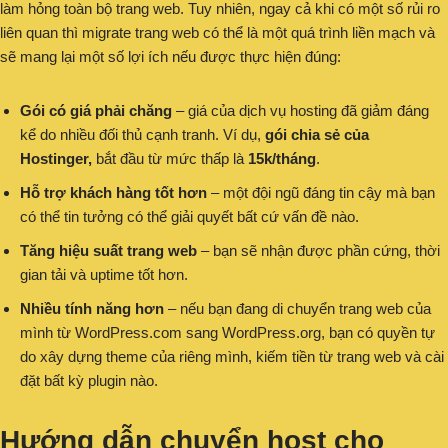
làm hỏng toàn bộ trang web. Tuy nhiên, ngay cả khi có một số rủi ro
liên quan thì migrate trang web có thể là một quá trình liền mạch và
sẽ mang lại một số lợi ích nếu được thực hiện đúng:
Gói có giá phải chăng
– giá của dịch vụ hosting đã giảm đáng
kể do nhiều đối thủ cạnh tranh. Ví dụ,
gói chia sẻ của
Hostinger,
bắt đầu từ mức thấp là
15k/tháng
.
Hỗ trợ khách hàng tốt hơn
– một đội ngũ đáng tin cậy mà bạn
có thể tin tưởng có thể giải quyết bất cứ vấn đề nào.
Tăng hiệu suất trang web
– bạn sẽ nhận được phần cứng, thời
gian tải và uptime tốt hơn.
Nhiều tính năng hơn
– nếu bạn đang di chuyển trang web của
mình từ WordPress.com sang WordPress.org, bạn có quyền tự
do xây dựng theme của riêng mình, kiếm tiền từ trang web và cài
đặt bất kỳ plugin nào.
Hướng dẫn chuyển host cho