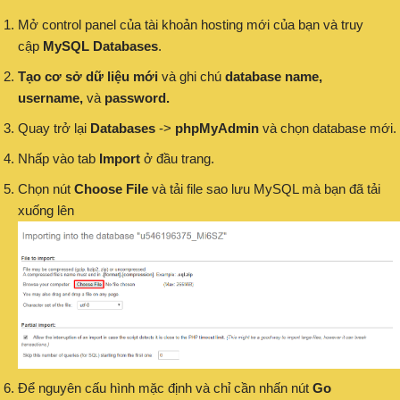
Mở control panel của tài khoản hosting mới của bạn và truy
cập
MySQL Databases
.
Tạo cơ sở dữ liệu mới
và ghi chú
database name,
username,
và
password.
Quay trở lại
Databases
->
phpMyAdmin
và chọn database mới.
Nhấp vào tab
Import
ở đầu trang.
Chọn nút
Choose File
và tải file sao lưu MySQL mà bạn đã tải
xuống lên
Để nguyên cấu hình mặc định và chỉ cần nhấn nút
Go