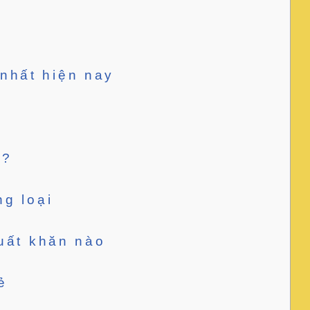
 nhất hiện nay
 ?
ng loại
xuất khăn nào
ẻ