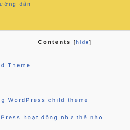
ướng dẫn
Contents
[
hide
]
ld Theme
ng WordPress child theme
Press hoạt động như thế nào