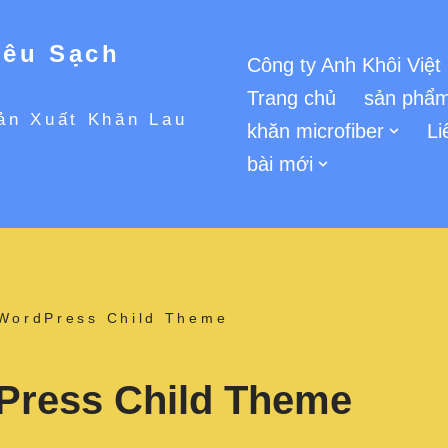
iêu Sạch
Công ty Anh Khôi Việt
Trang chủ
sản phẩm
ản Xuất Khăn Lau
khăn microfiber
Li
bài mới
 WordPress Child Theme
Press Child Theme