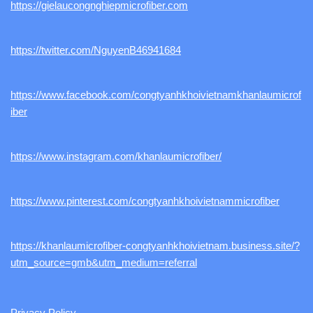
https://gielaucongnghiepmicrofiber.com
https://twitter.com/NguyenB46941684
https://www.facebook.com/congtyanhkhoivietnamkhanlaumicrof
iber
https://www.instagram.com/khanlaumicrofiber/
https://www.pinterest.com/congtyanhkhoivietnammicrofiber
https://khanlaumicrofiber-congtyanhkhoivietnam.business.site/?
utm_source=gmb&utm_medium=referral
Privacy Policy