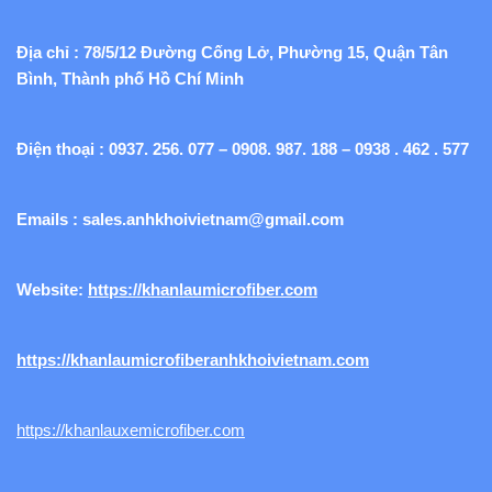
Địa chỉ : 78/5/12 Đường Cống Lở, Phường 15, Quận Tân
Bình, Thành phố Hồ Chí Minh
Điện thoại : 0937. 256. 077 – 0908. 987. 188 – 0938 . 462 . 577
Emails :
sales.anhkhoivietnam@gmail.com
Website:
https://khanlaumicrofiber.com
https://khanlaumicrofiberanhkhoivietnam.com
https://khanlauxemicrofiber.com