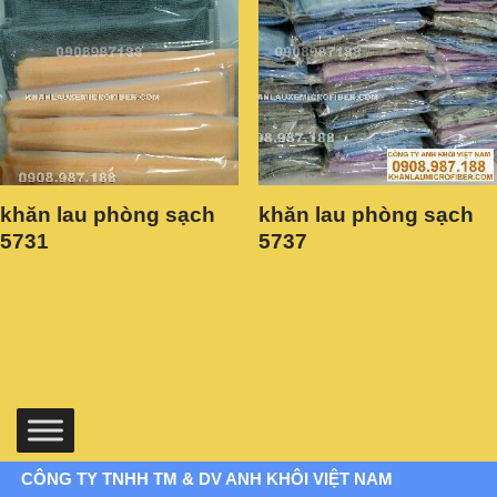
khăn lau phòng sạch
khăn lau phòng sạch
5731
5737
CÔNG TY TNHH TM & DV ANH KHÔI VIỆT NAM