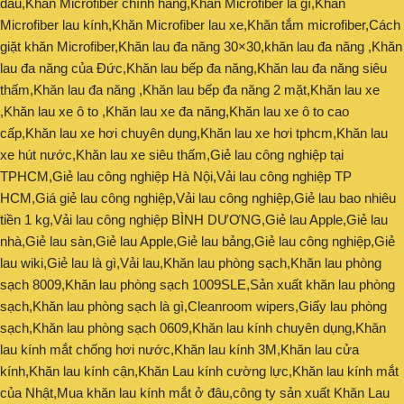
đâu,Khăn Microfiber chính hãng,Khăn Microfiber là gì,Khăn
Microfiber lau kính,Khăn Microfiber lau xe,Khăn tắm microfiber,Cách
giặt khăn Microfiber,Khăn lau đa năng 30×30,khăn lau đa năng ,Khăn
lau đa năng của Đức,Khăn lau bếp đa năng,Khăn lau đa năng siêu
thấm,Khăn lau đa năng ,Khăn lau bếp đa năng 2 mặt,Khăn lau xe
,Khăn lau xe ô to ,Khăn lau xe đa năng,Khăn lau xe ô to cao
cấp,Khăn lau xe hơi chuyên dụng,Khăn lau xe hơi tphcm,Khăn lau
xe hút nước,Khăn lau xe siêu thấm,Giẻ lau công nghiệp tại
TPHCM,Giẻ lau công nghiệp Hà Nội,Vải lau công nghiệp TP
HCM,Giá giẻ lau công nghiệp,Vải lau công nghiệp,Giẻ lau bao nhiêu
tiền 1 kg,Vải lau công nghiệp BÌNH DƯƠNG,Giẻ lau Apple,Giẻ lau
nhà,Giẻ lau sàn,Giẻ lau Apple,Giẻ lau bảng,Giẻ lau công nghiệp,Giẻ
lau wiki,Giẻ lau là gì,Vải lau,Khăn lau phòng sạch,Khăn lau phòng
sạch 8009,Khăn lau phòng sạch 1009SLE,Sản xuất khăn lau phòng
sạch,Khăn lau phòng sạch là gì,Cleanroom wipers,Giấy lau phòng
sạch,Khăn lau phòng sạch 0609,Khăn lau kính chuyên dụng,Khăn
lau kính mắt chống hơi nước,Khăn lau kính 3M,Khăn lau cửa
kính,Khăn lau kính cận,Khăn Lau kính cường lực,Khăn lau kính mắt
của Nhật,Mua khăn lau kính mắt ở đâu,công ty sản xuất Khăn Lau