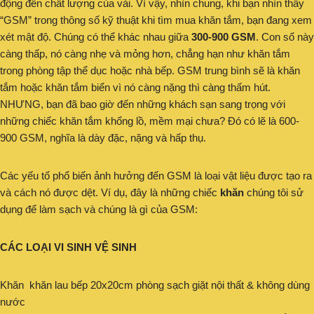
động đến chất lượng của vải. Vì vậy, nhìn chung, khi bạn nhìn thấy
“GSM” trong thông số kỹ thuật khi tìm mua khăn tắm, bạn đang xem
xét mật độ. Chúng có thể khác nhau giữa
300-900 GSM
. Con số này
càng thấp, nó càng nhẹ và mỏng hơn, chẳng hạn như khăn tắm
trong phòng tập thể dục hoặc nhà bếp. GSM trung bình sẽ là khăn
tắm hoặc khăn tắm biển vì nó càng nặng thì càng thấm hút.
NHƯNG, bạn đã bao giờ đến những khách sạn sang trọng với
những chiếc khăn tắm khổng lồ, mềm mại chưa? Đó có lẽ là 600-
900 GSM, nghĩa là dày đặc, nặng và hấp thụ.
Các yếu tố phổ biến ảnh hưởng đến GSM là loại vật liệu được tạo ra
và cách nó được dệt. Ví dụ, đây là những chiếc
khăn
chúng tôi sử
dụng để làm sạch và chúng là gì của GSM:
CÁC LOẠI VI SINH VỆ SINH
Khăn khăn lau bếp 20x20cm phòng sạch giặt nội thất & không dùng
nước