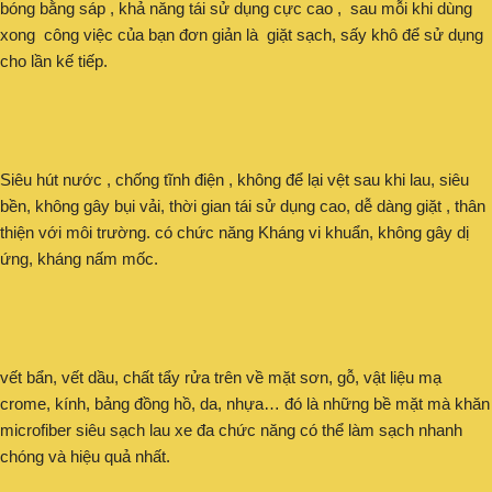
bóng bằng sáp , khả năng tái sử dụng cực cao , sau mỗi khi dùng
xong công việc của bạn đơn giản là giặt sạch, sấy khô để sử dụng
cho lần kế tiếp.
Siêu hút nước , chống tĩnh điện , không để lại vệt sau khi lau, siêu
bền, không gây bụi vải, thời gian tái sử dụng cao, dễ dàng giặt , thân
thiện với môi trường. có chức năng Kháng vi khuẩn, không gây dị
ứng, kháng nấm mốc.
vết bẩn, vết dầu, chất tẩy rửa trên về mặt sơn, gỗ, vật liệu mạ
crome, kính, bảng đồng hồ, da, nhựa… đó là những bề mặt mà khăn
microfiber siêu sạch lau xe đa chức năng có thể làm sạch nhanh
chóng và hiệu quả nhất.