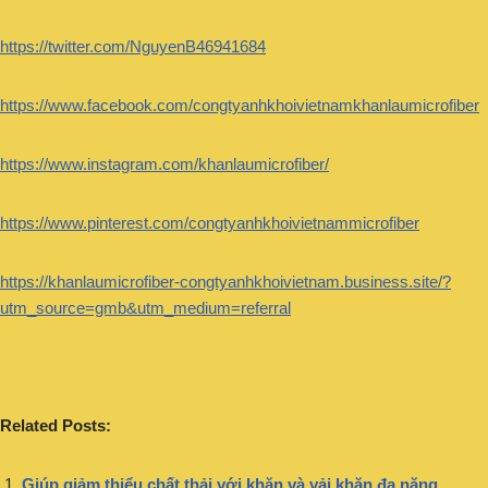
https://twitter.com/NguyenB46941684
https://www.facebook.com/congtyanhkhoivietnamkhanlaumicrofiber
https://www.instagram.com/khanlaumicrofiber/
https://www.pinterest.com/congtyanhkhoivietnammicrofiber
https://khanlaumicrofiber-congtyanhkhoivietnam.business.site/?
utm_source=gmb&utm_medium=referral
Related Posts:
Giúp giảm thiểu chất thải với khăn và vải khăn đa năng