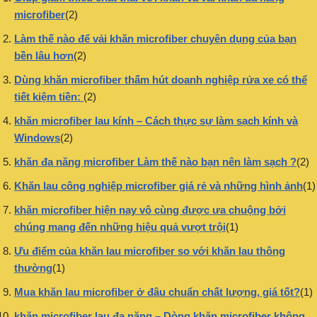
microfiber
(2)
Làm thế nào để vải khăn microfiber chuyên dụng của bạn
bền lâu hơn
(2)
Dùng khăn microfiber thấm hút doanh nghiệp rửa xe có thể
tiết kiệm tiền:
(2)
khăn microfiber lau kính – Cách thực sự làm sạch kính và
Windows
(2)
khăn đa năng microfiber Làm thế nào bạn nên làm sạch ?
(2)
Khăn lau công nghiệp microfiber giá rẻ và những hình ảnh
(1)
khăn microfiber hiện nay vô cùng được ưa chuộng bởi
chúng mang đến những hiệu quả vượt trội
(1)
Ưu điểm của khăn lau microfiber so với khăn lau thông
thường
(1)
Mua khăn lau microfiber ở đâu chuẩn chất lượng, giá tốt?
(1)
khăn microfiber lau đa năng – Dòng khăn microfiber không