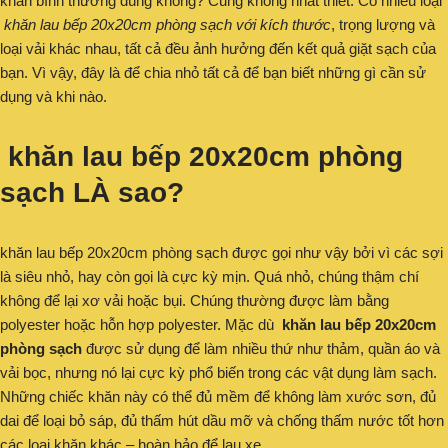
khăn bình thường đúng không? Cũng không nhất thiết. Có nhiều loại
khăn lau bếp 20x20cm phòng sạch với kích thước
, trọng lượng và
loại vải khác nhau, tất cả đều ảnh hưởng đến kết quả giặt sạch của
bạn. Vì vậy, đây là để chia nhỏ tất cả để bạn biết những gì cần sử
dụng và khi nào.
khăn lau bếp 20x20cm phòng
sạch LÀ sao?
khăn lau bếp 20x20cm phòng sạch được gọi như vậy bởi vì các sợi
là siêu nhỏ, hay còn gọi là cực kỳ mịn. Quá nhỏ, chúng thậm chí
không để lại xơ vải hoặc bụi. Chúng thường được làm bằng
polyester hoặc hỗn hợp polyester. Mặc dù
khăn lau bếp 20x20cm
phòng sạch
được sử dụng để làm nhiều thứ như thảm, quần áo và
vải bọc, nhưng nó lại cực kỳ phổ biến trong các vật dụng làm sạch.
Những chiếc khăn này có thể đủ mềm để không làm xước sơn, đủ
dai để loại bỏ sáp, đủ thấm hút dầu mỡ và chống thấm nước tốt hơn
các loại khăn khác – hoàn hảo để lau xe.