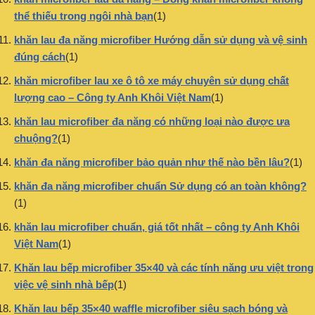
thể thiếu trong ngôi nhà bạn
(1)
khăn lau đa năng microfiber Hướng dẫn sử dụng và vệ sinh
đúng cách
(1)
khăn microfiber lau xe ô tô xe máy chuyên sử dụng chất
lượng cao – Công ty Anh Khôi Việt Nam
(1)
khăn lau microfiber đa năng có những loại nào được ưa
chuộng?
(1)
khăn đa năng microfiber bảo quản như thế nào bền lâu?
(1)
khăn đa năng microfiber chuẩn Sử dụng có an toàn không?
(1)
khăn lau microfiber chuẩn, giá tốt nhất – công ty Anh Khôi
Việt Nam
(1)
Khăn lau bếp microfiber 35×40 và các tính năng ưu việt trong
việc vệ sinh nhà bếp
(1)
Khăn lau bếp 35×40 waffle microfiber siêu sạch bóng và