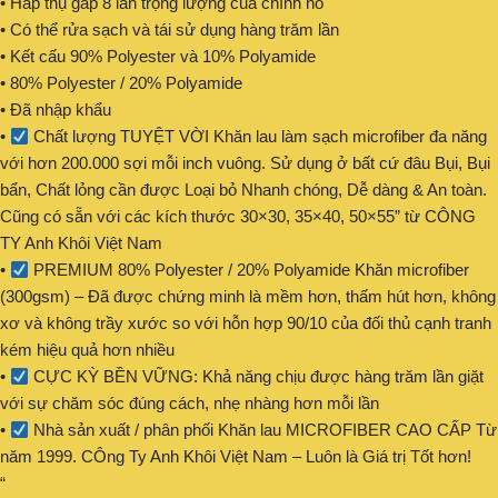
• Hấp thụ gấp 8 lần trọng lượng của chính nó
• Có thể rửa sạch và tái sử dụng hàng trăm lần
• Kết cấu 90% Polyester và 10% Polyamide
• 80% Polyester / 20% Polyamide
• Đã nhập khẩu
•
Chất lượng TUYỆT VỜI Khăn lau làm sạch microfiber đa năng
với hơn 200.000 sợi mỗi inch vuông. Sử dụng ở bất cứ đâu Bụi, Bụi
bẩn, Chất lỏng cần được Loại bỏ Nhanh chóng, Dễ dàng & An toàn.
Cũng có sẵn với các kích thước 30×30, 35×40, 50×55” từ CÔNG
TY Anh Khôi Việt Nam
•
PREMIUM 80% Polyester / 20% Polyamide Khăn microfiber
(300gsm) – Đã được chứng minh là mềm hơn, thấm hút hơn, không
xơ và không trầy xước so với hỗn hợp 90/10 của đối thủ cạnh tranh
kém hiệu quả hơn nhiều
•
CỰC KỲ BỀN VỮNG: Khả năng chịu được hàng trăm lần giặt
với sự chăm sóc đúng cách, nhẹ nhàng hơn mỗi lần
•
Nhà sản xuất / phân phối Khăn lau MICROFIBER CAO CẤP Từ
năm 1999. CÔng Ty Anh Khôi Việt Nam – Luôn là Giá trị Tốt hơn!
“