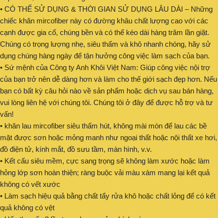
• CÓ THỂ SỬ DỤNG & THỜI GIAN SỬ DỤNG LÂU DÀI – Những
chiếc khăn mircofiber này có đường khâu chất lượng cao với các
cạnh được gia cố, chúng bền và có thể kéo dài hàng trăm lần giặt.
Chúng có trọng lượng nhẹ, siêu thấm và khô nhanh chóng, hãy sử
dụng chúng hàng ngày để tận hưởng công việc làm sạch của bạn.
• Sứ mệnh của Công ty Anh Khôi Việt Nam: Giúp công việc nội trợ
của bạn trở nên dễ dàng hơn và làm cho thế giới sạch đẹp hơn. Nếu
bạn có bất kỳ câu hỏi nào về sản phẩm hoặc dịch vụ sau bán hàng,
vui lòng liên hệ với chúng tôi. Chúng tôi ở đây để được hỗ trợ và tư
vấn!
• khăn lau mircofiber siêu thấm hút, không mài mòn để lau các bề
mặt được sơn hoặc mỏng manh như ngoại thất hoặc nội thất xe hơi,
đồ điện tử, kính mắt, đồ sưu tầm, màn hình, v.v.
• Kết cấu siêu mềm, cực sang trọng sẽ không làm xước hoặc làm
hỏng lớp sơn hoàn thiện; ràng buộc vải màu xám mang lại kết quả
không có vết xước
• Làm sạch hiệu quả bằng chất tẩy rửa khô hoặc chất lỏng để có kết
quả không có vệt