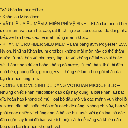
“Về khăn lau microfiber
• Khăn lau Mircofiber
• VẬT LIỆU SIÊU MỀM & MIỄN PHÍ VỆ SINH – Khăn lau mircofiber
siêu mềm và thấm hút cao, rất thích hợp để lau cửa sổ, đồ dùng nhà
bếp, xe hơi hoặc các bề mặt mỏng manh khác.
• KHĂN MICROFIBER SIÊU MỀM – Làm bằng 85% Polyester, 15%
Nylon. Những Khăn lau microfiber không mài mòn này có thể thấm
nước từ mặt bàn và bàn ngay lập tức và không để lại xơ vải hoặc
vệt. Làm sạch dù có hoặc không có nước, từ mặt bàn, thiết bị đến
nhà bếp, phòng tắm, gương, v.v., chúng sẽ làm cho ngôi nhà của
bạn trở nên lung linh.
• CÔNG VIỆC VỆ SINH DỄ DÀNG VỚI KHĂN MICROFIBER –
Những chiếc khăn mircofiber cao cấp này cũng là loại khăn lau bát
đĩa hoàn hảo không có mùi, loại bỏ dầu mỡ và các mảnh vụn khỏi lò
vi sóng, đĩa, nồi hoặc chảo một cách dễ dàng. Không chỉ vậy, bạn sẽ
phải ngạc nhiên vì chúng còn là bộ lọc bụi tuyệt vời giúp loại bỏ các
đầu ngón tay khỏi đồ bạc và kính một cách dễ dàng và khiến căn
bếp của bạn trở nên không tì vết.