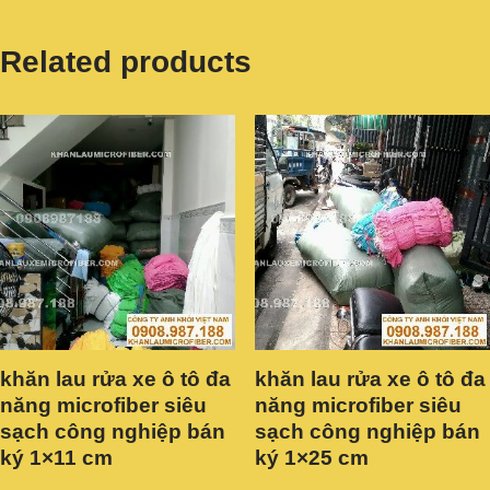
Related products
khăn lau rửa xe ô tô đa
khăn lau rửa xe ô tô đa
năng microfiber siêu
năng microfiber siêu
sạch công nghiệp bán
sạch công nghiệp bán
ký 1×11 cm
ký 1×25 cm