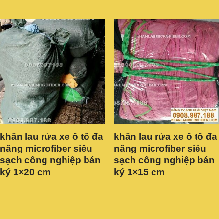
khăn lau rửa xe ô tô đa
khăn lau rửa xe ô tô đa
năng microfiber siêu
năng microfiber siêu
sạch công nghiệp bán
sạch công nghiệp bán
ký 1×20 cm
ký 1×15 cm