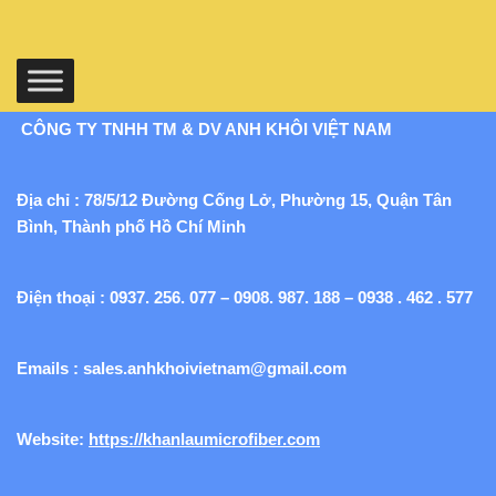
CÔNG TY TNHH TM & DV ANH KHÔI VIỆT NAM
Địa chỉ : 78/5/12 Đường Cống Lở, Phường 15, Quận Tân
Bình, Thành phố Hồ Chí Minh
Điện thoại : 0937. 256. 077 – 0908. 987. 188 – 0938 . 462 . 577
Emails :
sales.anhkhoivietnam@gmail.com
Website:
https://khanlaumicrofiber.com