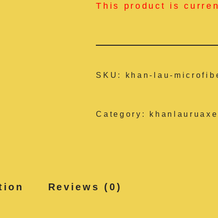
This product is curre
SKU:
khan-lau-microfib
Category:
khanlauruaxe
tion
Reviews (0)