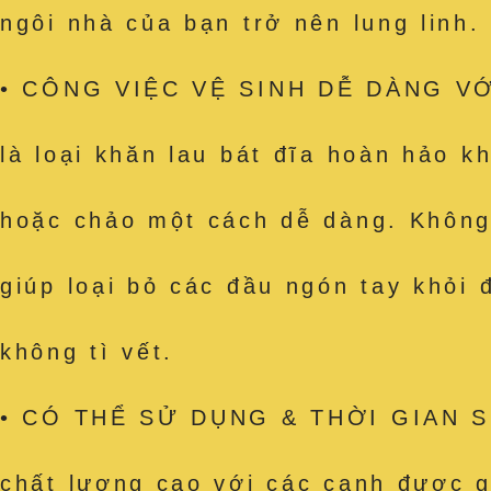
ngôi nhà của bạn trở nên lung linh.
• CÔNG VIỆC VỆ SINH DỄ DÀNG VỚI
là loại khăn lau bát đĩa hoàn hảo k
hoặc chảo một cách dễ dàng. Không c
giúp loại bỏ các đầu ngón tay khỏi
không tì vết.
• CÓ THỂ SỬ DỤNG & THỜI GIAN SỬ
chất lượng cao với các cạnh được g