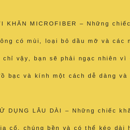
 KHĂN MICROFIBER – Những chiếc k
hông có mùi, loại bỏ dầu mỡ và các m
hỉ vậy, bạn sẽ phải ngạc nhiên vì c
 đồ bạc và kính một cách dễ dàng và
 DỤNG LÂU DÀI – Những chiếc khăn
ia cố, chúng bền và có thể kéo dài 