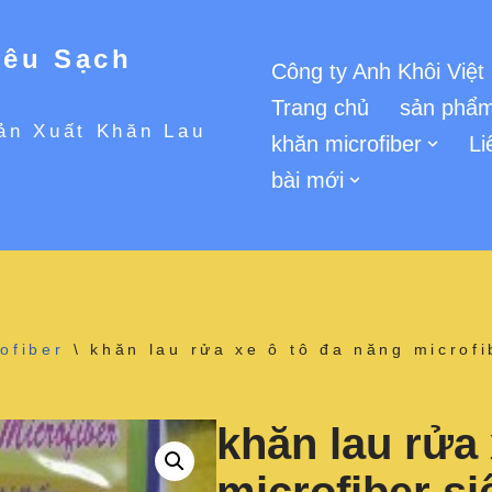
iêu Sạch
Công ty Anh Khôi Việt
Trang chủ
sản phẩm
ản Xuất Khăn Lau
khăn microfiber
Li
bài mới
ofiber
\
khăn lau rửa xe ô tô đa năng microf
khăn lau rửa 