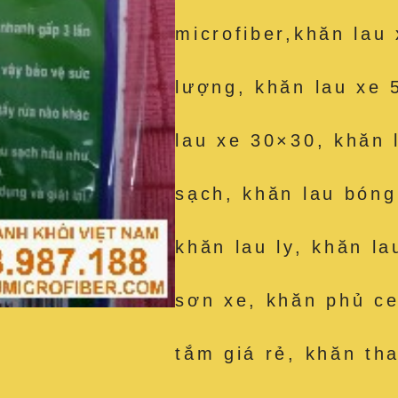
microfiber,khăn lau
lượng, khăn lau xe 
lau xe 30×30, khăn 
sạch, khăn lau bóng
khăn lau ly, khăn la
sơn xe, khăn phủ c
tắm giá rẻ, khăn th