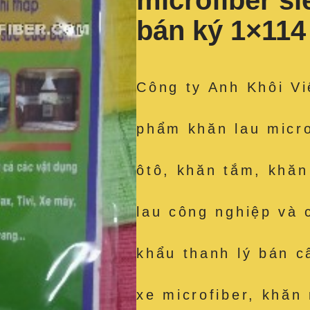
microfiber s
bán ký 1×11
Công ty Anh Khôi Vi
phẩm khăn lau micro
ôtô, khăn tắm, khăn
lau công nghiệp và 
khẩu thanh lý bán c
xe microfiber, khăn 