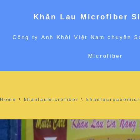
Khăn Lau Microfiber S
Chuyển
Công ty Anh Khôi Việt Nam chuyên S
tới
Microfiber
nội
dung
Home
\
khanlaumicrofiber
\
khanlauruaxemicr