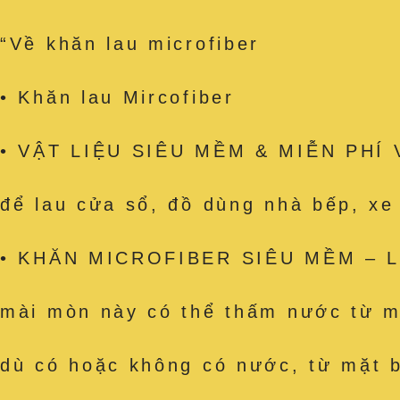
“Về khăn lau microfiber
• Khăn lau Mircofiber
• VẬT LIỆU SIÊU MỀM & MIỄN PHÍ VỆ
để lau cửa sổ, đồ dùng nhà bếp, x
• KHĂN MICROFIBER SIÊU MỀM – Làm
mài mòn này có thể thấm nước từ mặ
dù có hoặc không có nước, từ mặt b