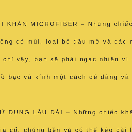
 KHĂN MICROFIBER – Những chiếc k
hông có mùi, loại bỏ dầu mỡ và các m
hỉ vậy, bạn sẽ phải ngạc nhiên vì c
 đồ bạc và kính một cách dễ dàng và
 DỤNG LÂU DÀI – Những chiếc khăn
ia cố, chúng bền và có thể kéo dài 