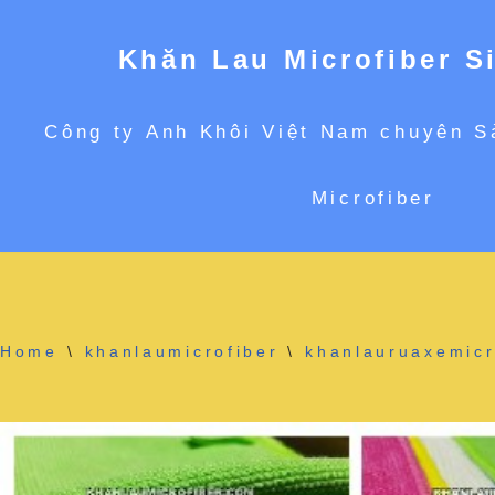
Khăn Lau Microfiber S
Chuyển
Công ty Anh Khôi Việt Nam chuyên S
tới
Microfiber
nội
dung
Home
\
khanlaumicrofiber
\
khanlauruaxemicr