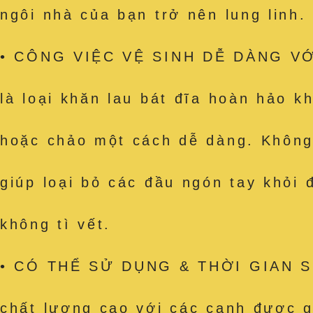
ngôi nhà của bạn trở nên lung linh.
• CÔNG VIỆC VỆ SINH DỄ DÀNG VỚI
là loại khăn lau bát đĩa hoàn hảo k
hoặc chảo một cách dễ dàng. Không c
giúp loại bỏ các đầu ngón tay khỏi
không tì vết.
• CÓ THỂ SỬ DỤNG & THỜI GIAN SỬ
chất lượng cao với các cạnh được g