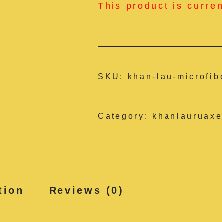
This product is curre
SKU:
khan-lau-microfib
Category:
khanlauruaxe
tion
Reviews (0)