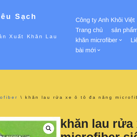
iêu Sạch
Công ty Anh Khôi Việt
Trang chủ
sản phẩm
ản Xuất Khăn Lau
khăn microfiber
Li
bài mới
ofiber
\
khăn lau rửa xe ô tô đa năng microf
khăn lau rửa 