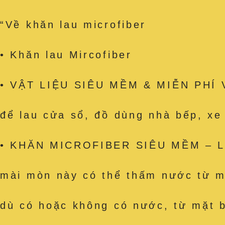
“Về khăn lau microfiber
• Khăn lau Mircofiber
• VẬT LIỆU SIÊU MỀM & MIỄN PHÍ VỆ
để lau cửa sổ, đồ dùng nhà bếp, x
• KHĂN MICROFIBER SIÊU MỀM – Làm
mài mòn này có thể thấm nước từ mặ
dù có hoặc không có nước, từ mặt b