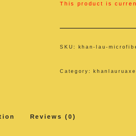
This product is curre
SKU:
khan-lau-microfib
Category:
khanlauruaxe
tion
Reviews (0)