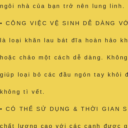
ngôi nhà của bạn trở nên lung linh.
• CÔNG VIỆC VỆ SINH DỄ DÀNG VỚI
là loại khăn lau bát đĩa hoàn hảo k
hoặc chảo một cách dễ dàng. Không c
giúp loại bỏ các đầu ngón tay khỏi
không tì vết.
• CÓ THỂ SỬ DỤNG & THỜI GIAN SỬ
chất lượng cao với các cạnh được g