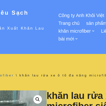
iêu Sạch
Công ty Anh Khôi Việt
Trang chủ
sản phẩm
ản Xuất Khăn Lau
khăn microfiber
Li
bài mới
ofiber
\
khăn lau rửa xe ô tô đa năng microf
khăn lau rửa 