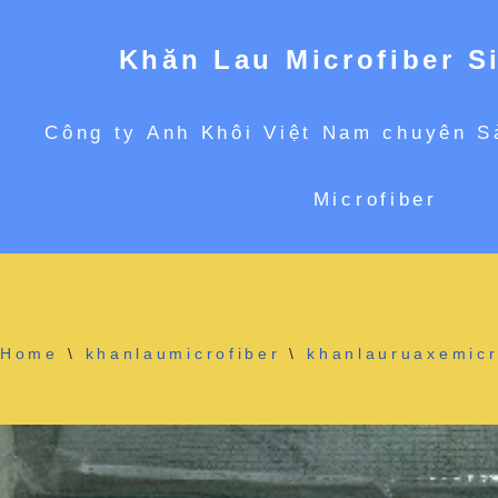
Khăn Lau Microfiber S
Chuyển
Công ty Anh Khôi Việt Nam chuyên S
tới
Microfiber
nội
dung
Home
\
khanlaumicrofiber
\
khanlauruaxemicr