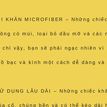
 KHĂN MICROFIBER – Những chiếc k
hông có mùi, loại bỏ dầu mỡ và các m
hỉ vậy, bạn sẽ phải ngạc nhiên vì c
 đồ bạc và kính một cách dễ dàng và
 DỤNG LÂU DÀI – Những chiếc khăn
ia cố, chúng bền và có thể kéo dài 