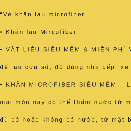
“Về khăn lau microfiber
• Khăn lau Mircofiber
• VẬT LIỆU SIÊU MỀM & MIỄN PHÍ VỆ
để lau cửa sổ, đồ dùng nhà bếp, x
• KHĂN MICROFIBER SIÊU MỀM – Làm
mài mòn này có thể thấm nước từ mặ
dù có hoặc không có nước, từ mặt b