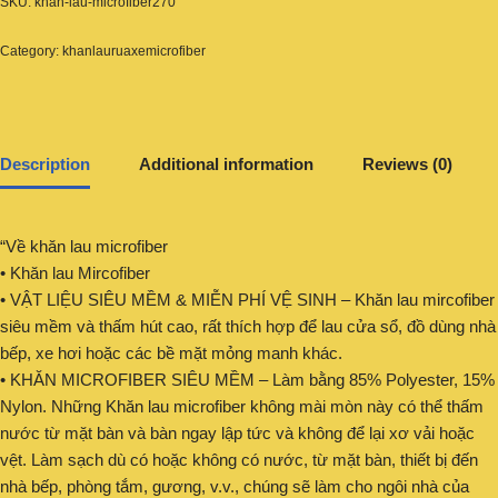
SKU:
khan-lau-microfiber270
Category:
khanlauruaxemicrofiber
Description
Additional information
Reviews (0)
“Về khăn lau microfiber
• Khăn lau Mircofiber
• VẬT LIỆU SIÊU MỀM & MIỄN PHÍ VỆ SINH – Khăn lau mircofiber
siêu mềm và thấm hút cao, rất thích hợp để lau cửa sổ, đồ dùng nhà
bếp, xe hơi hoặc các bề mặt mỏng manh khác.
• KHĂN MICROFIBER SIÊU MỀM – Làm bằng 85% Polyester, 15%
Nylon. Những Khăn lau microfiber không mài mòn này có thể thấm
nước từ mặt bàn và bàn ngay lập tức và không để lại xơ vải hoặc
vệt. Làm sạch dù có hoặc không có nước, từ mặt bàn, thiết bị đến
nhà bếp, phòng tắm, gương, v.v., chúng sẽ làm cho ngôi nhà của