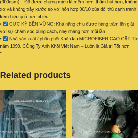
(300gsm) – Đã được chứng minh là mềm hơn, thấm hút hơn, không
xơ và không trầy xước so với hỗn hợp 90/10 của đối thủ cạnh tranh
kém hiệu quả hơn nhiều
•
CỰC KỲ BỀN VỮNG: Khả năng chịu được hàng trăm lần giặt
với sự chăm sóc đúng cách, nhẹ nhàng hơn mỗi lần
•
Nhà sản xuất / phân phối Khăn lau MICROFIBER CAO CẤP Từ
năm 1999. CÔng Ty Anh Khôi Việt Nam – Luôn là Giá trị Tốt hơn!
“
Related products