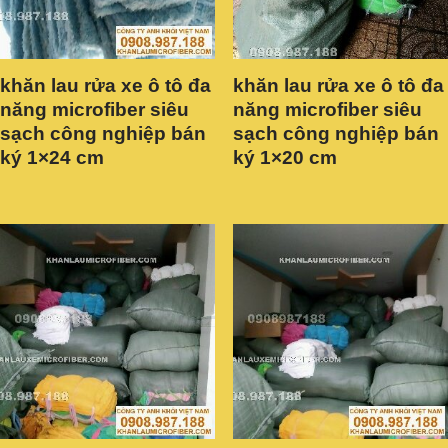
khăn lau rửa xe ô tô đa
khăn lau rửa xe ô tô đa
năng microfiber siêu
năng microfiber siêu
sạch công nghiệp bán
sạch công nghiệp bán
ký 1×24 cm
ký 1×20 cm