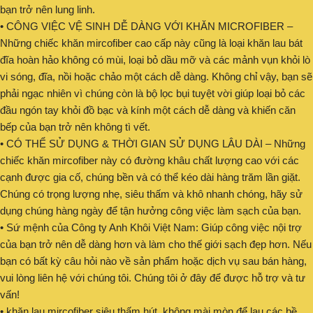
bạn trở nên lung linh.
• CÔNG VIỆC VỆ SINH DỄ DÀNG VỚI KHĂN MICROFIBER –
Những chiếc khăn mircofiber cao cấp này cũng là loại khăn lau bát
đĩa hoàn hảo không có mùi, loại bỏ dầu mỡ và các mảnh vụn khỏi lò
vi sóng, đĩa, nồi hoặc chảo một cách dễ dàng. Không chỉ vậy, bạn sẽ
phải ngạc nhiên vì chúng còn là bộ lọc bụi tuyệt vời giúp loại bỏ các
đầu ngón tay khỏi đồ bạc và kính một cách dễ dàng và khiến căn
bếp của bạn trở nên không tì vết.
• CÓ THỂ SỬ DỤNG & THỜI GIAN SỬ DỤNG LÂU DÀI – Những
chiếc khăn mircofiber này có đường khâu chất lượng cao với các
cạnh được gia cố, chúng bền và có thể kéo dài hàng trăm lần giặt.
Chúng có trọng lượng nhẹ, siêu thấm và khô nhanh chóng, hãy sử
dụng chúng hàng ngày để tận hưởng công việc làm sạch của bạn.
• Sứ mệnh của Công ty Anh Khôi Việt Nam: Giúp công việc nội trợ
của bạn trở nên dễ dàng hơn và làm cho thế giới sạch đẹp hơn. Nếu
bạn có bất kỳ câu hỏi nào về sản phẩm hoặc dịch vụ sau bán hàng,
vui lòng liên hệ với chúng tôi. Chúng tôi ở đây để được hỗ trợ và tư
vấn!
• khăn lau mircofiber siêu thấm hút, không mài mòn để lau các bề