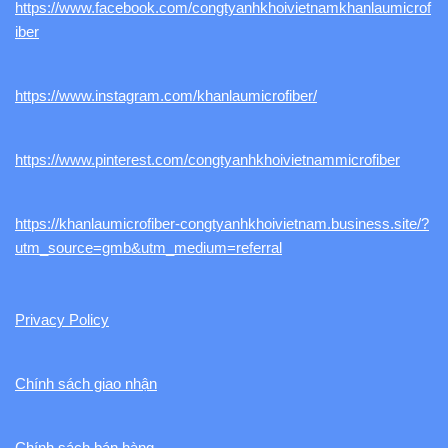
https://www.facebook.com/congtyanhkhoivietnamkhanlaumicrof
iber
https://www.instagram.com/khanlaumicrofiber/
https://www.pinterest.com/congtyanhkhoivietnammicrofiber
https://khanlaumicrofiber-congtyanhkhoivietnam.business.site/?
utm_source=gmb&utm_medium=referral
Privacy Policy
Chính sách giao nhận
Chính sách bán hàng