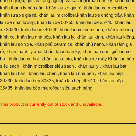
công nghiệp, giẻ lau công nghiệp và các loại khăn bán ký, khăn xuất
khẩu thanh lý bán cân, Khăn lau xe giá rẻ, khăn lau xe microfiber,
khăn rửa xe giá rẻ, khăn lau microfiber,khăn lau xe chống trầy, khăn
lau xe chất lượng, khăn lau xe 50×55, khăn lau xe 35×40, khăn lau
xe 30×30, khăn lau xe 40×40, khăn lau xe siêu sạch, khăn lau bóng
kính xe, khăn lau nhà bếp, khăn lau ly, khăn lau kính, khăn lau kiếng,
khăn lau sơn xe, khăn phủ ceramics, khăn phủ nano, khăn tắm giá
rẻ, khăn thanh lý xuất khẩu, khăn bán ký, khăn bán cân, giẻ lau xe
hơi, khăn lau xe hơi, khăn lau xe oto, khăn lau xe máy Khăn lau bếp
siêu sạch , khăn microfiber siêu sạch , khăn lau ly , khăn lau bát ,
khăn lau bàn , khăn lau chén , khăn lau nhà bếp , khăn lau bếp
30×30, khăn lau bếp 30×35, khăn lau bếp 40×40, khăn lau bếp
35×35, khăn lau bếp microfiber siêu sạch bóng
This product is currently out of stock and unavailable.