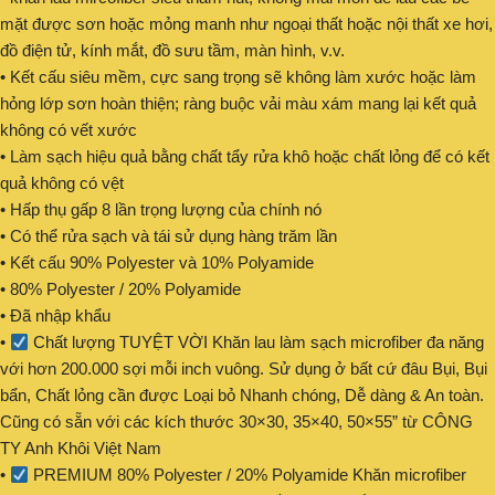
mặt được sơn hoặc mỏng manh như ngoại thất hoặc nội thất xe hơi,
đồ điện tử, kính mắt, đồ sưu tầm, màn hình, v.v.
• Kết cấu siêu mềm, cực sang trọng sẽ không làm xước hoặc làm
hỏng lớp sơn hoàn thiện; ràng buộc vải màu xám mang lại kết quả
không có vết xước
• Làm sạch hiệu quả bằng chất tẩy rửa khô hoặc chất lỏng để có kết
quả không có vệt
• Hấp thụ gấp 8 lần trọng lượng của chính nó
• Có thể rửa sạch và tái sử dụng hàng trăm lần
• Kết cấu 90% Polyester và 10% Polyamide
• 80% Polyester / 20% Polyamide
• Đã nhập khẩu
•
Chất lượng TUYỆT VỜI Khăn lau làm sạch microfiber đa năng
với hơn 200.000 sợi mỗi inch vuông. Sử dụng ở bất cứ đâu Bụi, Bụi
bẩn, Chất lỏng cần được Loại bỏ Nhanh chóng, Dễ dàng & An toàn.
Cũng có sẵn với các kích thước 30×30, 35×40, 50×55” từ CÔNG
TY Anh Khôi Việt Nam
•
PREMIUM 80% Polyester / 20% Polyamide Khăn microfiber