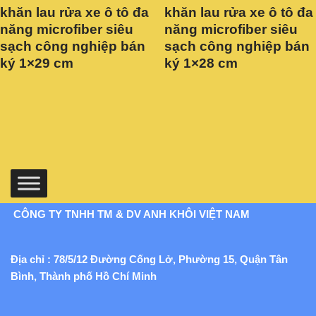
khăn lau rửa xe ô tô đa
khăn lau rửa xe ô tô đa
năng microfiber siêu
năng microfiber siêu
sạch công nghiệp bán
sạch công nghiệp bán
ký 1×29 cm
ký 1×28 cm
CÔNG TY TNHH TM & DV ANH KHÔI VIỆT NAM
Địa chỉ : 78/5/12 Đường Cống Lở, Phường 15, Quận Tân
Bình, Thành phố Hồ Chí Minh