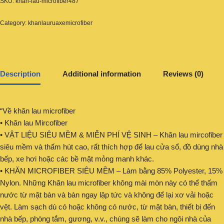
SKU:
khan-lau-microfiber487
Category:
khanlauruaxemicrofiber
Description
Additional information
Reviews (0)
“Về khăn lau microfiber
• Khăn lau Mircofiber
• VẬT LIỆU SIÊU MỀM & MIỄN PHÍ VỆ SINH – Khăn lau mircofiber
siêu mềm và thấm hút cao, rất thích hợp để lau cửa sổ, đồ dùng nhà
bếp, xe hơi hoặc các bề mặt mỏng manh khác.
• KHĂN MICROFIBER SIÊU MỀM – Làm bằng 85% Polyester, 15%
Nylon. Những Khăn lau microfiber không mài mòn này có thể thấm
nước từ mặt bàn và bàn ngay lập tức và không để lại xơ vải hoặc
vệt. Làm sạch dù có hoặc không có nước, từ mặt bàn, thiết bị đến
nhà bếp, phòng tắm, gương, v.v., chúng sẽ làm cho ngôi nhà của