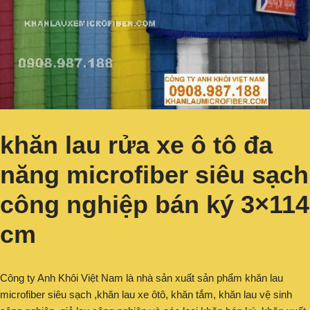
khăn lau rửa xe ô tô đa
năng microfiber siêu sạch
công nghiệp bán ký 3×114
cm
Công ty Anh Khôi Việt Nam là nhà sản xuất sản phẩm khăn lau
microfiber siêu sạch ,khăn lau xe ôtô, khăn tắm, khăn lau vệ sinh