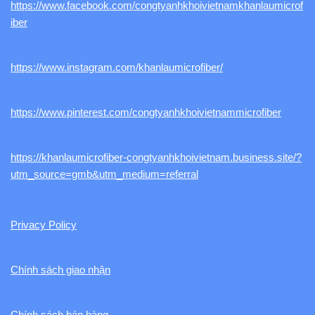
https://www.facebook.com/congtyanhkhoivietnamkhanlaumicrof
iber
https://www.instagram.com/khanlaumicrofiber/
https://www.pinterest.com/congtyanhkhoivietnammicrofiber
https://khanlaumicrofiber-congtyanhkhoivietnam.business.site/?
utm_source=gmb&utm_medium=referral
Privacy Policy
Chính sách giao nhận
Chính sách bán hàng