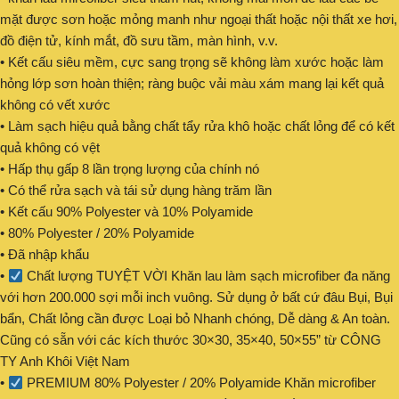
mặt được sơn hoặc mỏng manh như ngoại thất hoặc nội thất xe hơi,
đồ điện tử, kính mắt, đồ sưu tầm, màn hình, v.v.
• Kết cấu siêu mềm, cực sang trọng sẽ không làm xước hoặc làm
hỏng lớp sơn hoàn thiện; ràng buộc vải màu xám mang lại kết quả
không có vết xước
• Làm sạch hiệu quả bằng chất tẩy rửa khô hoặc chất lỏng để có kết
quả không có vệt
• Hấp thụ gấp 8 lần trọng lượng của chính nó
• Có thể rửa sạch và tái sử dụng hàng trăm lần
• Kết cấu 90% Polyester và 10% Polyamide
• 80% Polyester / 20% Polyamide
• Đã nhập khẩu
•
Chất lượng TUYỆT VỜI Khăn lau làm sạch microfiber đa năng
với hơn 200.000 sợi mỗi inch vuông. Sử dụng ở bất cứ đâu Bụi, Bụi
bẩn, Chất lỏng cần được Loại bỏ Nhanh chóng, Dễ dàng & An toàn.
Cũng có sẵn với các kích thước 30×30, 35×40, 50×55” từ CÔNG
TY Anh Khôi Việt Nam
•
PREMIUM 80% Polyester / 20% Polyamide Khăn microfiber