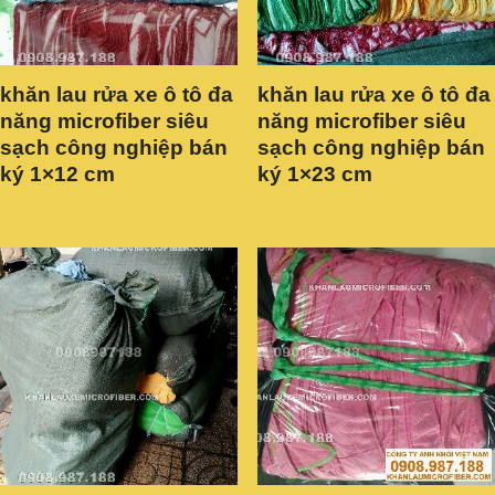
khăn lau rửa xe ô tô đa
khăn lau rửa xe ô tô đa
năng microfiber siêu
năng microfiber siêu
sạch công nghiệp bán
sạch công nghiệp bán
ký 1×12 cm
ký 1×23 cm