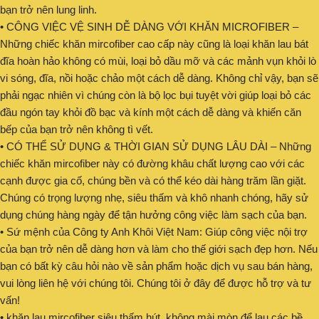
bạn trở nên lung linh.
• CÔNG VIỆC VỆ SINH DỄ DÀNG VỚI KHĂN MICROFIBER –
Những chiếc khăn mircofiber cao cấp này cũng là loại khăn lau bát
đĩa hoàn hảo không có mùi, loại bỏ dầu mỡ và các mảnh vụn khỏi lò
vi sóng, đĩa, nồi hoặc chảo một cách dễ dàng. Không chỉ vậy, bạn sẽ
phải ngạc nhiên vì chúng còn là bộ lọc bụi tuyệt vời giúp loại bỏ các
đầu ngón tay khỏi đồ bạc và kính một cách dễ dàng và khiến căn
bếp của bạn trở nên không tì vết.
• CÓ THỂ SỬ DỤNG & THỜI GIAN SỬ DỤNG LÂU DÀI – Những
chiếc khăn mircofiber này có đường khâu chất lượng cao với các
cạnh được gia cố, chúng bền và có thể kéo dài hàng trăm lần giặt.
Chúng có trọng lượng nhẹ, siêu thấm và khô nhanh chóng, hãy sử
dụng chúng hàng ngày để tận hưởng công việc làm sạch của bạn.
• Sứ mệnh của Công ty Anh Khôi Việt Nam: Giúp công việc nội trợ
của bạn trở nên dễ dàng hơn và làm cho thế giới sạch đẹp hơn. Nếu
bạn có bất kỳ câu hỏi nào về sản phẩm hoặc dịch vụ sau bán hàng,
vui lòng liên hệ với chúng tôi. Chúng tôi ở đây để được hỗ trợ và tư
vấn!
• khăn lau mircofiber siêu thấm hút, không mài mòn để lau các bề