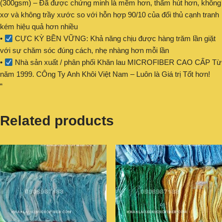
(300gsm) – Đã được chứng minh là mềm hơn, thấm hút hơn, không
xơ và không trầy xước so với hỗn hợp 90/10 của đối thủ cạnh tranh
kém hiệu quả hơn nhiều
•
CỰC KỲ BỀN VỮNG: Khả năng chịu được hàng trăm lần giặt
với sự chăm sóc đúng cách, nhẹ nhàng hơn mỗi lần
•
Nhà sản xuất / phân phối Khăn lau MICROFIBER CAO CẤP Từ
năm 1999. CÔng Ty Anh Khôi Việt Nam – Luôn là Giá trị Tốt hơn!
“
Related products