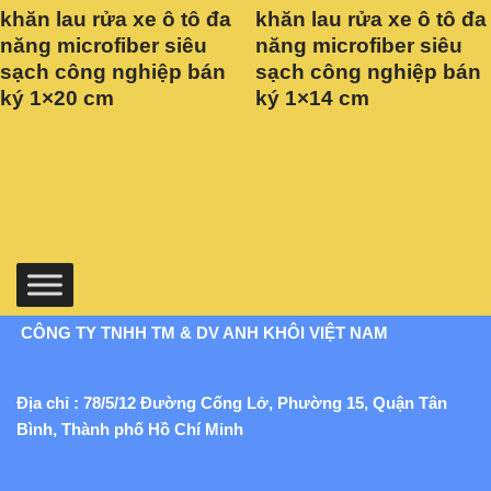
khăn lau rửa xe ô tô đa
khăn lau rửa xe ô tô đa
năng microfiber siêu
năng microfiber siêu
sạch công nghiệp bán
sạch công nghiệp bán
ký 1×20 cm
ký 1×14 cm
CÔNG TY TNHH TM & DV ANH KHÔI VIỆT NAM
Địa chỉ : 78/5/12 Đường Cống Lở, Phường 15, Quận Tân
Bình, Thành phố Hồ Chí Minh