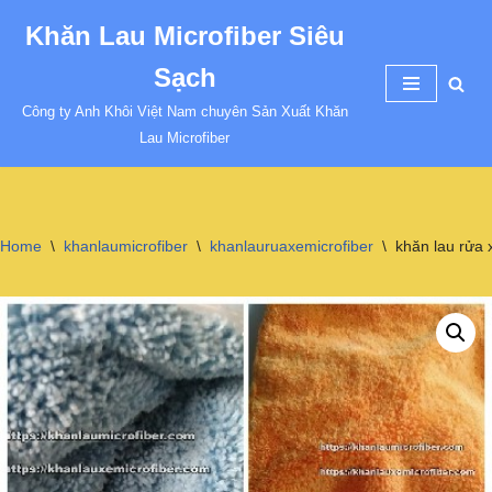
Khăn Lau Microfiber Siêu
Chuyển
Sạch
tới
nội
Công ty Anh Khôi Việt Nam chuyên Sản Xuất Khăn
dung
Lau Microfiber
Home
\
khanlaumicrofiber
\
khanlauruaxemicrofiber
\
khăn lau rửa 