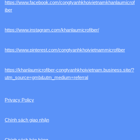
https://www.facebook.com/congtyanhkhoivietnamkhanlaumicrof
iber
https://www.instagram.com/khanlaumicrofiber/
https://www.pinterest.com/congtyanhkhoivietnammicrofiber
https://khanlaumicrofiber-congtyanhkhoivietnam.business.site/?
utm_source=gmb&utm_medium=referral
Privacy Policy
Chính sách giao nhận
Chính sách bán hàng