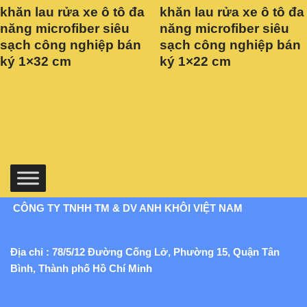
khăn lau rửa xe ô tô đa
khăn lau rửa xe ô tô đa
năng microfiber siêu
năng microfiber siêu
sạch công nghiệp bán
sạch công nghiệp bán
ký 1×32 cm
ký 1×22 cm
CÔNG TY TNHH TM & DV ANH KHÔI VIỆT NAM
Địa chỉ : 78/5/12 Đường Cống Lở, Phường 15, Quận Tân
Bình, Thành phố Hồ Chí Minh