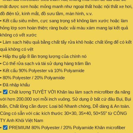
mặt được sơn hoặc mỏng manh như ngoại thất hoặc nội thất xe hơi,
đồ điện tử, kính mắt, đồ sưu tầm, màn hình, v.v.
• Kết cấu siêu mềm, cực sang trọng sẽ không làm xước hoặc làm
hỏng lớp sơn hoàn thiện; ràng buộc vải màu xám mang lại kết quả
không có vết xước
• Làm sạch hiệu quả bằng chất tẩy rửa khô hoặc chất lỏng để có kết
quả không có vệt
• Hấp thụ gấp 8 lần trọng lượng của chính nó
• Có thể rửa sạch và tái sử dụng hàng trăm lần
• Kết cấu 90% Polyester và 10% Polyamide
• 80% Polyester / 20% Polyamide
• Đã nhập khẩu
•
Chất lượng TUYỆT VỜI Khăn lau làm sạch microfiber đa năng
với hơn 200.000 sợi mỗi inch vuông. Sử dụng ở bất cứ đâu Bụi, Bụi
bẩn, Chất lỏng cần được Loại bỏ Nhanh chóng, Dễ dàng & An toàn.
Cũng có sẵn với các kích thước 30×30, 35×40, 50×55” từ CÔNG
TY Anh Khôi Việt Nam
•
PREMIUM 80% Polyester / 20% Polyamide Khăn microfiber