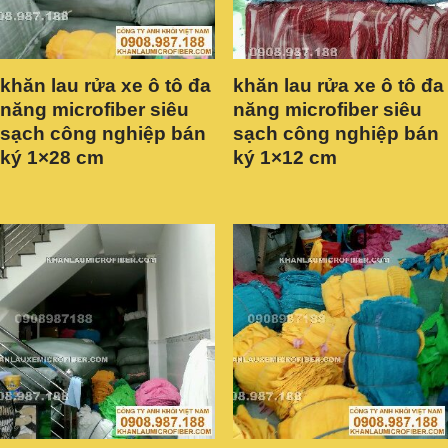
khăn lau rửa xe ô tô đa
khăn lau rửa xe ô tô đa
năng microfiber siêu
năng microfiber siêu
sạch công nghiệp bán
sạch công nghiệp bán
ký 1×28 cm
ký 1×12 cm