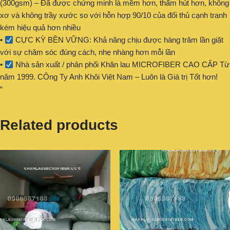
(300gsm) – Đã được chứng minh là mềm hơn, thấm hút hơn, không
xơ và không trầy xước so với hỗn hợp 90/10 của đối thủ cạnh tranh
kém hiệu quả hơn nhiều
•
CỰC KỲ BỀN VỮNG: Khả năng chịu được hàng trăm lần giặt
với sự chăm sóc đúng cách, nhẹ nhàng hơn mỗi lần
•
Nhà sản xuất / phân phối Khăn lau MICROFIBER CAO CẤP Từ
năm 1999. CÔng Ty Anh Khôi Việt Nam – Luôn là Giá trị Tốt hơn!
“
Related products