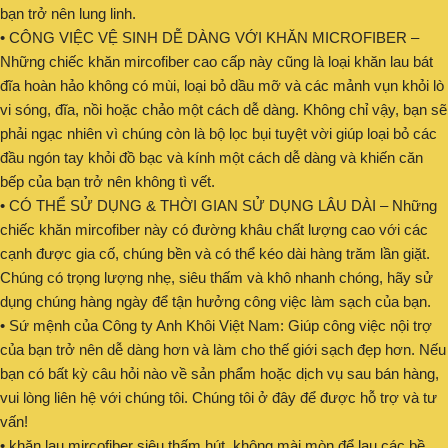
bạn trở nên lung linh.
• CÔNG VIỆC VỆ SINH DỄ DÀNG VỚI KHĂN MICROFIBER –
Những chiếc khăn mircofiber cao cấp này cũng là loại khăn lau bát
đĩa hoàn hảo không có mùi, loại bỏ dầu mỡ và các mảnh vụn khỏi lò
vi sóng, đĩa, nồi hoặc chảo một cách dễ dàng. Không chỉ vậy, bạn sẽ
phải ngạc nhiên vì chúng còn là bộ lọc bụi tuyệt vời giúp loại bỏ các
đầu ngón tay khỏi đồ bạc và kính một cách dễ dàng và khiến căn
bếp của bạn trở nên không tì vết.
• CÓ THỂ SỬ DỤNG & THỜI GIAN SỬ DỤNG LÂU DÀI – Những
chiếc khăn mircofiber này có đường khâu chất lượng cao với các
cạnh được gia cố, chúng bền và có thể kéo dài hàng trăm lần giặt.
Chúng có trọng lượng nhẹ, siêu thấm và khô nhanh chóng, hãy sử
dụng chúng hàng ngày để tận hưởng công việc làm sạch của bạn.
• Sứ mệnh của Công ty Anh Khôi Việt Nam: Giúp công việc nội trợ
của bạn trở nên dễ dàng hơn và làm cho thế giới sạch đẹp hơn. Nếu
bạn có bất kỳ câu hỏi nào về sản phẩm hoặc dịch vụ sau bán hàng,
vui lòng liên hệ với chúng tôi. Chúng tôi ở đây để được hỗ trợ và tư
vấn!
• khăn lau mircofiber siêu thấm hút, không mài mòn để lau các bề