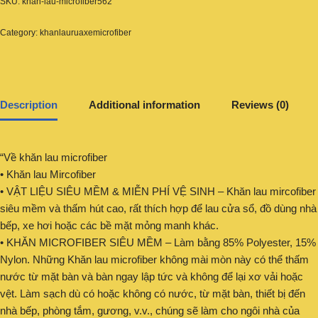
SKU:
khan-lau-microfiber562
Category:
khanlauruaxemicrofiber
Description
Additional information
Reviews (0)
“Về khăn lau microfiber
• Khăn lau Mircofiber
• VẬT LIỆU SIÊU MỀM & MIỄN PHÍ VỆ SINH – Khăn lau mircofiber
siêu mềm và thấm hút cao, rất thích hợp để lau cửa sổ, đồ dùng nhà
bếp, xe hơi hoặc các bề mặt mỏng manh khác.
• KHĂN MICROFIBER SIÊU MỀM – Làm bằng 85% Polyester, 15%
Nylon. Những Khăn lau microfiber không mài mòn này có thể thấm
nước từ mặt bàn và bàn ngay lập tức và không để lại xơ vải hoặc
vệt. Làm sạch dù có hoặc không có nước, từ mặt bàn, thiết bị đến
nhà bếp, phòng tắm, gương, v.v., chúng sẽ làm cho ngôi nhà của