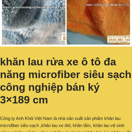
khăn lau rửa xe ô tô đa
năng microfiber siêu sạch
công nghiệp bán ký
3×189 cm
Công ty Anh Khôi Việt Nam là nhà sản xuất sản phẩm khăn lau
microfiber siêu sạch ,khăn lau xe ôtô, khăn tắm, khăn lau vệ sinh