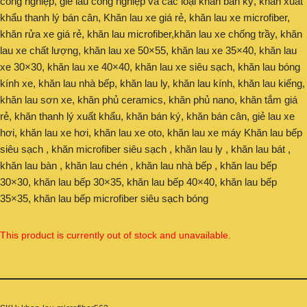
công nghiệp, giẻ lau công nghiệp và các loại khăn bán ký, khăn xuất
khẩu thanh lý bán cân, Khăn lau xe giá rẻ, khăn lau xe microfiber,
khăn rửa xe giá rẻ, khăn lau microfiber,khăn lau xe chống trầy, khăn
lau xe chất lượng, khăn lau xe 50×55, khăn lau xe 35×40, khăn lau
xe 30×30, khăn lau xe 40×40, khăn lau xe siêu sạch, khăn lau bóng
kính xe, khăn lau nhà bếp, khăn lau ly, khăn lau kính, khăn lau kiếng,
khăn lau sơn xe, khăn phủ ceramics, khăn phủ nano, khăn tắm giá
rẻ, khăn thanh lý xuất khẩu, khăn bán ký, khăn bán cân, giẻ lau xe
hơi, khăn lau xe hơi, khăn lau xe oto, khăn lau xe máy Khăn lau bếp
siêu sạch , khăn microfiber siêu sạch , khăn lau ly , khăn lau bát ,
khăn lau bàn , khăn lau chén , khăn lau nhà bếp , khăn lau bếp
30×30, khăn lau bếp 30×35, khăn lau bếp 40×40, khăn lau bếp
35×35, khăn lau bếp microfiber siêu sạch bóng
This product is currently out of stock and unavailable.