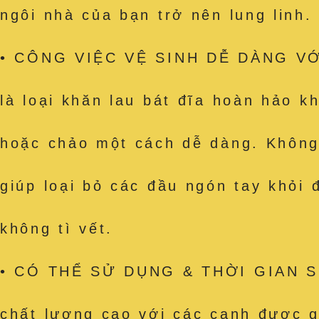
ngôi nhà của bạn trở nên lung linh.
• CÔNG VIỆC VỆ SINH DỄ DÀNG VỚI
là loại khăn lau bát đĩa hoàn hảo k
hoặc chảo một cách dễ dàng. Không c
giúp loại bỏ các đầu ngón tay khỏi
không tì vết.
• CÓ THỂ SỬ DỤNG & THỜI GIAN SỬ
chất lượng cao với các cạnh được g