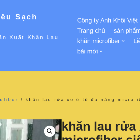
iêu Sạch
Công ty Anh Khôi Việt
Trang chủ
sản phẩm
ản Xuất Khăn Lau
khăn microfiber
Li
bài mới
ofiber
\
khăn lau rửa xe ô tô đa năng microf
khăn lau rửa 