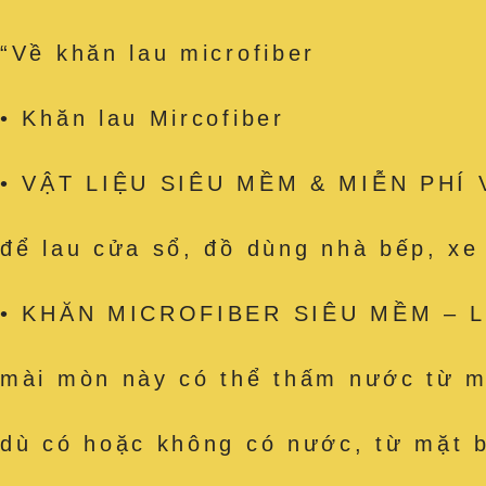
“Về khăn lau microfiber
• Khăn lau Mircofiber
• VẬT LIỆU SIÊU MỀM & MIỄN PHÍ VỆ
để lau cửa sổ, đồ dùng nhà bếp, x
• KHĂN MICROFIBER SIÊU MỀM – Làm
mài mòn này có thể thấm nước từ mặ
dù có hoặc không có nước, từ mặt b