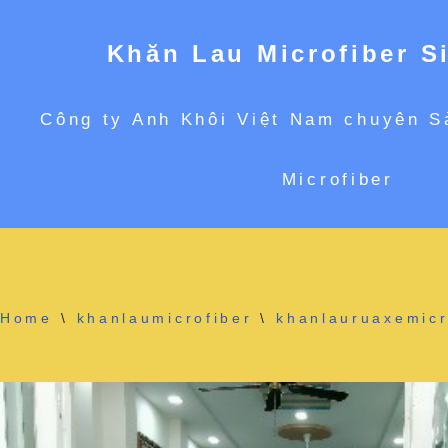
Khăn Lau Microfiber S
Chuyển
Công ty Anh Khôi Việt Nam chuyên S
tới
Microfiber
nội
dung
Home
\
khanlaumicrofiber
\
khanlauruaxemicr