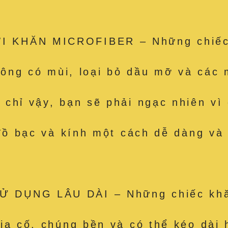
 KHĂN MICROFIBER – Những chiếc k
hông có mùi, loại bỏ dầu mỡ và các m
hỉ vậy, bạn sẽ phải ngạc nhiên vì c
 đồ bạc và kính một cách dễ dàng và
 DỤNG LÂU DÀI – Những chiếc khăn
ia cố, chúng bền và có thể kéo dài 