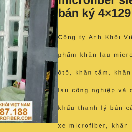
microfiber s
bán ký 4×12
Công ty Anh Khôi Vi
phẩm khăn lau micro
ôtô, khăn tắm, khăn
lau công nghiệp và 
khẩu thanh lý bán c
xe microfiber, khăn 