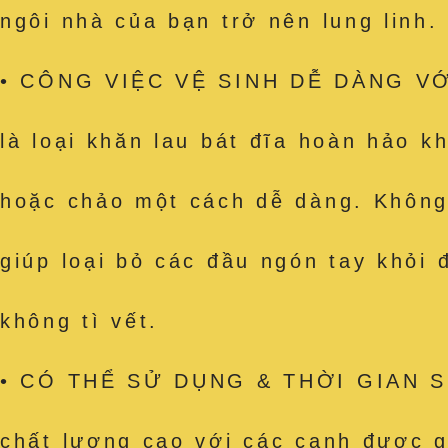
ngôi nhà của bạn trở nên lung linh.
• CÔNG VIỆC VỆ SINH DỄ DÀNG VỚI
là loại khăn lau bát đĩa hoàn hảo k
hoặc chảo một cách dễ dàng. Không c
giúp loại bỏ các đầu ngón tay khỏi
không tì vết.
• CÓ THỂ SỬ DỤNG & THỜI GIAN SỬ
chất lượng cao với các cạnh được g