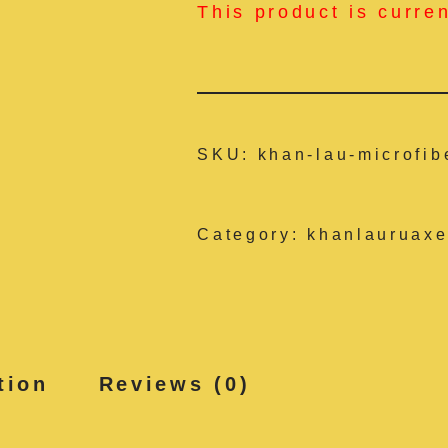
This product is curre
SKU:
khan-lau-microfib
Category:
khanlauruaxe
tion
Reviews (0)