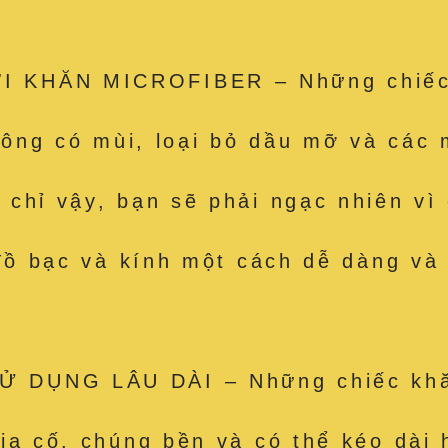
 KHĂN MICROFIBER – Những chiếc k
hông có mùi, loại bỏ dầu mỡ và các m
hỉ vậy, bạn sẽ phải ngạc nhiên vì c
 đồ bạc và kính một cách dễ dàng và
 DỤNG LÂU DÀI – Những chiếc khăn
ia cố, chúng bền và có thể kéo dài 