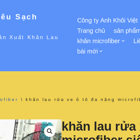
iêu Sạch
Công ty Anh Khôi Việt
Trang chủ
sản phẩm
ản Xuất Khăn Lau
khăn microfiber
Li
bài mới
ofiber
\
khăn lau rửa xe ô tô đa năng microf
khăn lau rửa 