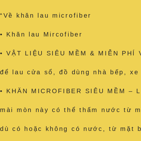
“Về khăn lau microfiber
• Khăn lau Mircofiber
• VẬT LIỆU SIÊU MỀM & MIỄN PHÍ VỆ
để lau cửa sổ, đồ dùng nhà bếp, x
• KHĂN MICROFIBER SIÊU MỀM – Làm
mài mòn này có thể thấm nước từ mặ
dù có hoặc không có nước, từ mặt b