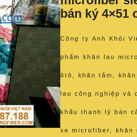
microfiber s
bán ký 4×51
Công ty Anh Khôi Vi
phẩm khăn lau micro
ôtô, khăn tắm, khăn
lau công nghiệp và 
khẩu thanh lý bán c
xe microfiber, khăn 