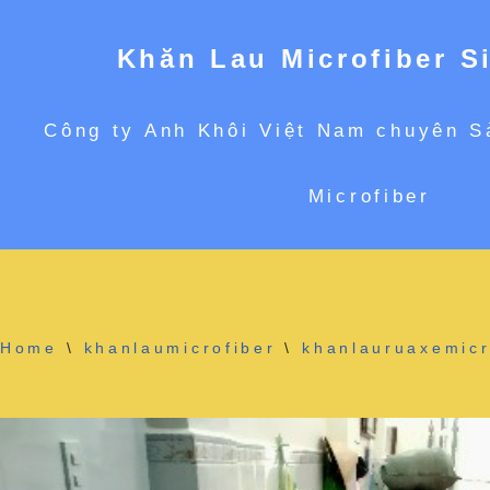
Khăn Lau Microfiber S
Chuyển
Công ty Anh Khôi Việt Nam chuyên S
tới
Microfiber
nội
dung
Home
\
khanlaumicrofiber
\
khanlauruaxemicr